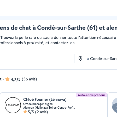
ens de chat à Condé-sur-Sarthe (61) et ale
r... Trouvez la perle rare qui saura donner toute l'attention nécess
professionnels à proximité, et contactez-les !
à
t
-
4,7/5
(56 avis)
Auto-entrepreneur
Chloé Fourrier (Lëhnova)
Office manager digital
Alençon (Halle aux Toiles-Centre-Prefecture)
5/5
(2 avis)