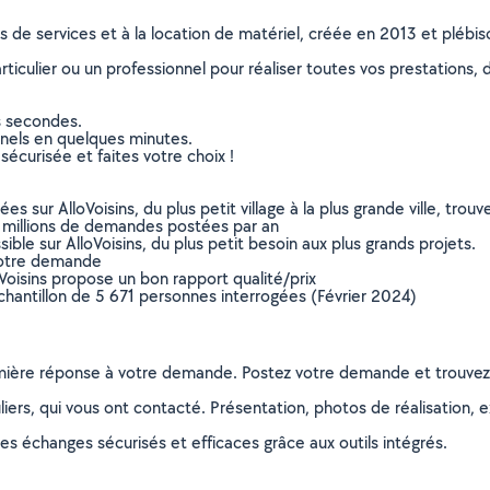
ns de services et à la location de matériel, créée en 2013 et plébi
culier ou un professionnel pour réaliser toutes vos prestations, d
s secondes.
nnels en quelques minutes.
sécurisée et faites votre choix !
sur AlloVoisins, du plus petit village à la plus grande ville, tro
 millions de demandes postées par an
ible sur AlloVoisins, du plus petit besoin aux plus grands projets.
votre demande
oVoisins propose un bon rapport qualité/prix
chantillon de 5 671 personnes interrogées (Février 2024)
remière réponse à votre demande. Postez votre demande et trouve
ers, qui vous ont contacté. Présentation, photos de réalisation, exp
s échanges sécurisés et efficaces grâce aux outils intégrés.