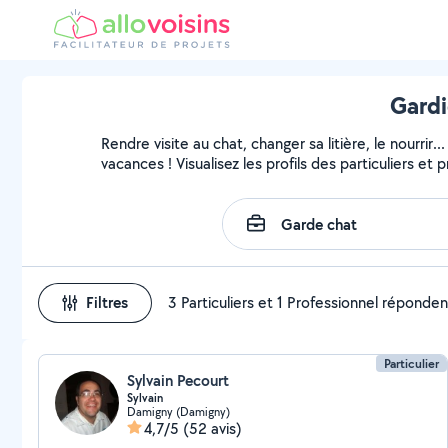
Gardi
Rendre visite au chat, changer sa litière, le nourri
vacances ! Visualisez les profils des particuliers et 
Filtres
3 Particuliers et 1 Professionnel réponden
Particulier
Sylvain Pecourt
Sylvain
Damigny (Damigny)
4,7/5
(52 avis)