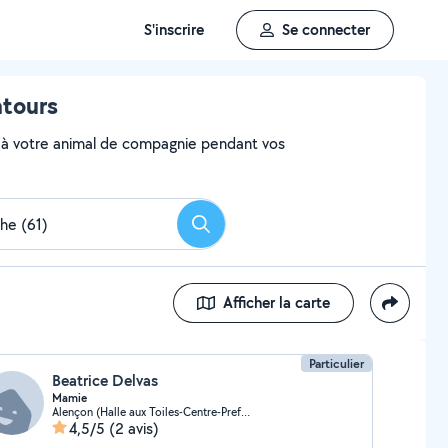
S'inscrire
Se connecter
ntours
aire à votre animal de compagnie pendant vos
Rechercher
Afficher la carte
Particulier
Beatrice Delvas
Mamie
Alençon (Halle aux Toiles-Centre-Prefecture)
4,5/5
(2 avis)