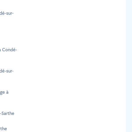
dé-sur-
 à Condé-
dé-sur-
age à
-Sarthe
rthe