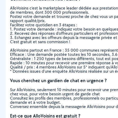
AlloVoisins c’est la marketplace leader dédiée aux prestatio
de membres, dont 300 000 professionnels.
Postez votre demande et trouvez proche de chez vous un parti
rapport qualité/prix.
Facilitez votre quotidien en 3 étapes :
1. Postez votre demande : indiquez votre besoin en quelque
2. Recevez des réponses d’offreurs particuliers et professio
3. Echangez avec les offreurs depuis la messagerie privée et 
C’est gratuit et sans commission !
AlloVoisins partout en France : 35 000 communes représentées 
Efficace : Une demande postée toutes les 10 secondes, 3.6
Généraliste : 1 250 types de besoins différents, tout est poss
Rapide : 10 minutes pour recevoir une première réponse à 
Qualité / prix : 4 membres AlloVoisins sur 5* indiquent qu’All
* Données issues d’une enquête AlloVoisins réalisée sur un é
Vous cherchez un gardien de chat en urgence ?
Sur AlloVoisins, seulement 10 minutes pour recevoir une p
chez vous, pour votre besoin urgent de garde chat
Consultez les profils des membres, professionnels ou particuli
demande et à votre budget.
Conversez ensemble depuis la messagerie AlloVoisins pour de
Est-ce que AlloVoisins est gratuit ?