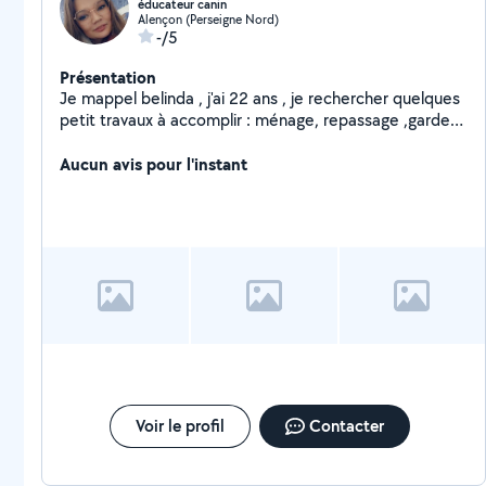
éducateur canin
Alençon (Perseigne Nord)
-/5
Présentation
Je mappel belinda , j'ai 22 ans , je rechercher quelques
petit travaux à accomplir : ménage, repassage ,garde
d'enfants et garde d'animaux ,
Aucun avis pour l'instant
Voir le profil
Contacter