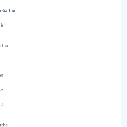
r-Sarthe
 à
arthe
he
he
 à
rthe