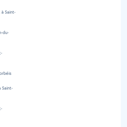
 à Saint-
n-du-
t-
orbéis
 Saint-
t-