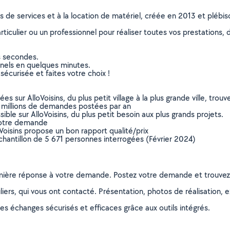
ns de services et à la location de matériel, créée en 2013 et plébi
culier ou un professionnel pour réaliser toutes vos prestations, d
s secondes.
nnels en quelques minutes.
sécurisée et faites votre choix !
sur AlloVoisins, du plus petit village à la plus grande ville, tro
 millions de demandes postées par an
ible sur AlloVoisins, du plus petit besoin aux plus grands projets.
votre demande
oVoisins propose un bon rapport qualité/prix
chantillon de 5 671 personnes interrogées (Février 2024)
remière réponse à votre demande. Postez votre demande et trouve
ers, qui vous ont contacté. Présentation, photos de réalisation, exp
s échanges sécurisés et efficaces grâce aux outils intégrés.