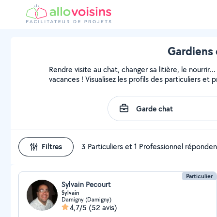
Gardiens 
Rendre visite au chat, changer sa litière, le nourri
vacances ! Visualisez les profils des particuliers et 
Filtres
3 Particuliers et 1 Professionnel réponden
Particulier
Sylvain Pecourt
Sylvain
Damigny (Damigny)
4,7/5
(52 avis)