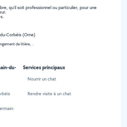
, qu’il soit professionnel ou particulier, pour une
eur.
s.
n-du-Corbéis (Orne)
gement de litière, ..
main-du-
Services principaux
Nourrir un chat
orbéis
Rendre visite à un chat
ermain-