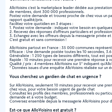
AlloVoisins c’est la marketplace leader dédiée aux prestatio
de membres, dont 300 000 professionnels.
Postez votre demande et trouvez proche de chez vous un parti
rapport qualité/prix.
Facilitez votre quotidien en 3 étapes :
1. Postez votre demande : indiquez votre besoin en quelque
2. Recevez des réponses d’offreurs particuliers et professio
3. Echangez avec les offreurs depuis la messagerie privée et 
C’est gratuit et sans commission !
AlloVoisins partout en France : 35 000 communes représentées 
Efficace : Une demande postée toutes les 10 secondes, 3.6
Généraliste : 1 250 types de besoins différents, tout est poss
Rapide : 10 minutes pour recevoir une première réponse à 
Qualité / prix : 4 membres AlloVoisins sur 5* indiquent qu’All
* Données issues d’une enquête AlloVoisins réalisée sur un é
Vous cherchez un gardien de chat en urgence ?
Sur AlloVoisins, seulement 10 minutes pour recevoir une p
chez vous, pour votre besoin urgent de garde chat
Consultez les profils des membres, professionnels ou particuli
demande et à votre budget.
Conversez ensemble depuis la messagerie AlloVoisins pour de
Est-ce que AlloVoisins est gratuit ?