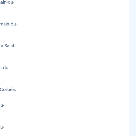
ain-du-
rmain-du-
à Saint-
n-du-
-Corbéis
du-
du-