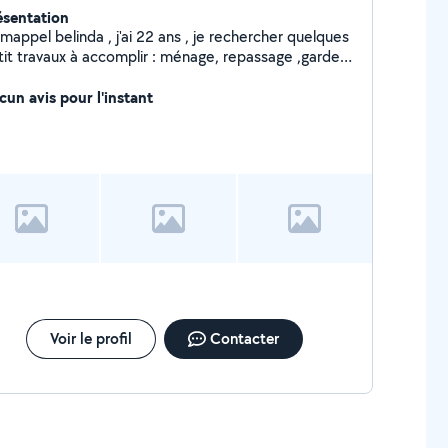
ésentation
mappel belinda , j'ai 22 ans , je rechercher quelques
tit travaux à accomplir : ménage, repassage ,garde
enfants et garde d'animaux ,
cun avis pour l'instant
Voir le profil
Contacter