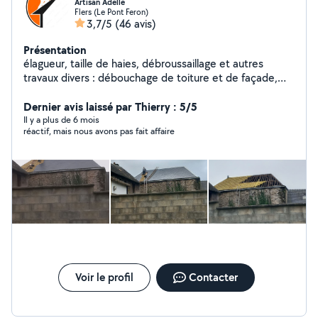
Artisan Adelle
Flers (Le Pont Feron)
3,7/5
(46 avis)
Présentation
élagueur, taille de haies, débroussaillage et autres
travaux divers : débouchage de toiture et de façade,
réparation de toiture. Autres prestations sur demande.
fais aussi haute petits travaux maçonnerie peinture et
Dernier avis laissé par Thierry : 5/5
intérieur et extérieur
Il y a plus de 6 mois
réactif, mais nous avons pas fait affaire
Voir le profil
Contacter