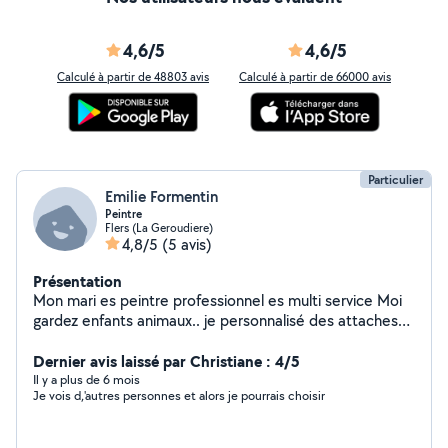
4,6/5
4,6/5
Calculé à partir de 48803 avis
Calculé à partir de 66000 avis
Particulier
Emilie Formentin
Peintre
Flers (La Geroudiere)
4,8/5
(5 avis)
Présentation
Mon mari es peintre professionnel es multi service Moi
gardez enfants animaux.. je personnalisé des attaches
tétine des bracelets en silicone des anneaux dentition
Je vend aussi beaucoup de articles neufs ( maquillage
Dernier avis laissé par Christiane : 4/5
ustensiles de cuisine produits hygiène décoration
Il y a plus de 6 mois
Je vois d,'autres personnes et alors je pourrais choisir
beaucoup de nouveautés arrivées)