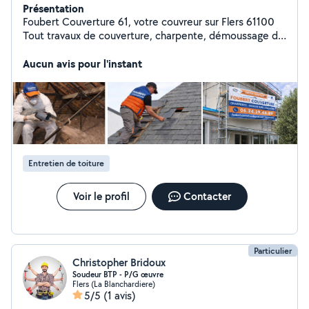
Présentation
Foubert Couverture 61, votre couvreur sur Flers 61100
Tout travaux de couverture, charpente, démoussage de
toiture, nettoyage de façade, zinguerie, gouttière, tuile,
ardoise, velux. N'hésitez pas à me contacter devis
Aucun avis pour l'instant
gratuit.
Entretien de toiture
Voir le profil
Contacter
Particulier
Christopher Bridoux
Soudeur BTP - P/G œuvre
Flers (La Blanchardiere)
5/5
(1 avis)