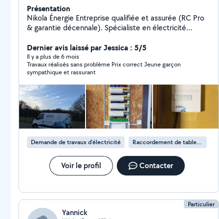
Présentation
Nikola Énergie Entreprise qualifiée et assurée (RC Pro
& garantie décennale). Spécialiste en électricité
générale, pompes à chaleur, chauffage connecté,
éclairage intérieur/extérieur et création d'espaces
Dernier avis laissé par Jessica : 5/5
extérieurs modernes (terrasses lumineuses, bornes,
Il y a plus de 6 mois
Travaux réalisés sans problème Prix correct Jeune garçon
etc.). Travail professionnel, devis rapide et
sympathique et rassurant
interventions sur Normandie, Eure et Île-de-France.
Demande de travaux d’électricité
Raccordement de tableau électrique
Voir le profil
Contacter
Particulier
Yannick