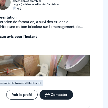
électricien et plombier
L'Aigle (La Meriliere-Hopital Saint-Louis)
-/5
ésentation
ctricien de formation, à suivi des études d
chitecture et bon bricoleur sur l aménagement de
ison.
cun avis pour l'instant
mande de travaux d’électricité
Voir le profil
Contacter