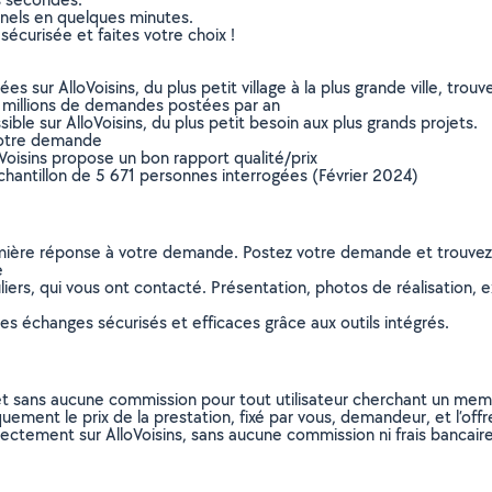
nnels en quelques minutes.
sécurisée et faites votre choix !
sur AlloVoisins, du plus petit village à la plus grande ville, tro
 millions de demandes postées par an
ible sur AlloVoisins, du plus petit besoin aux plus grands projets.
votre demande
oVoisins propose un bon rapport qualité/prix
chantillon de 5 671 personnes interrogées (Février 2024)
remière réponse à votre demande. Postez votre demande et trouve
e
ers, qui vous ont contacté. Présentation, photos de réalisation, exp
s échanges sécurisés et efficaces grâce aux outils intégrés.
et sans aucune commission pour tout utilisateur cherchant un membre
uement le prix de la prestation, fixé par vous, demandeur, et l’offr
rectement sur AlloVoisins, sans aucune commission ni frais bancaire