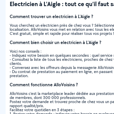
Electricien à L'Aigle : tout ce qu’il faut 
Comment trouver un electricien à L'Aigle ?
Vous cherchez un electricien près de chez vous ? Sélection
localisation. AlloVoisins vous met en relation avec tous les e
C’est gratuit, simple et rapide pour réaliser tous vos projets !
Comment bien choisir un electricien à L'Aigle ?
Voici nos conseils :
- Indiquez votre besoin en quelques secondes : quel service 
- Consultez la liste de tous les electriciens, proches de chez v
clients.
- Conversez avec les offreurs depuis la messagerie AlloVoisi
- Du contrat de prestation au paiement en ligne, en passant pa
prestation.
Comment fonctionne AlloVoisins ?
AlloVoisins c’est la marketplace leader dédiée aux prestatio
de membres, dont 300 000 professionnels.
Postez votre demande et trouvez proche de chez vous un parti
rapport qualité/prix.
Facilitez votre quotidien en 3 étapes :
1. Postez votre demande : indiquez votre besoin en quelque