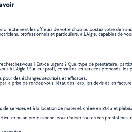
savoir
nez directement les offreurs de votre choix ou postez votre dema
lectriciens, professionnels et particuliers, à L'Aigle, capables de 
recherchez-vous ? Est-ce urgent ? Quel type de prestataire, particu
ous à L'Aigle ! Sur leur profil, consultez les services proposés, les p
ns pour des échanges sécurisés et efficaces.
r la prise de rendez-vous, l’état des lieux, les devis et les facture
ns de services et à la location de matériel, créée en 2013 et plébi
culier ou un professionnel pour réaliser toutes vos prestations, d
s secondes.