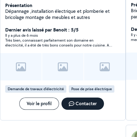
Pr
Présentation
Bricoleur à tou
Dépannage ,installation électrique et plomberie et
par
bricolage montage de meubles et autres
De
Dernier avis laissé par Benoit : 5/5
Il 
Il y a plus de 6 mois
mer
Très bien, connaissant parfaitement son domaine en
électricité, il a été de très bons conseils pour notre cuisine. A
recommander
Demande de travaux d’électricité
Pose de prise électrique
Voir le profil
Contacter