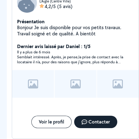
L'Aigle (Centre Ville)
4,2/5
(5 avis)
Présentation
Bonjour Je suis disponible pour vos petits travaux.
Travail soigné et de qualité. A bientôt
Dernier avis laissé par Daniel : 1/5
Il y a plus de 6 mois
Semblait intéressé. Après, je pense,la prise de contact avec la
locataire il n'a, pour des raisons que j'ignore, plus répondu à
aucune de mes sollicitations que ce soit par téléphone, mail ou
SMS.
Voir le profil
Contacter