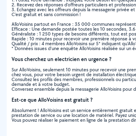
2. Recevez des réponses d’offreurs particuliers et professio
3. Echangez avec les offreurs depuis la messagerie privée et 
C’est gratuit et sans commission !
AlloVoisins partout en France : 35 000 communes représentées 
Efficace : Une demande postée toutes les 10 secondes, 3.6
Généraliste : 1 250 types de besoins différents, tout est poss
Rapide : 10 minutes pour recevoir une première réponse à 
Qualité / prix : 4 membres AlloVoisins sur 5* indiquent qu’All
* Données issues d’une enquête AlloVoisins réalisée sur un é
Vous cherchez un electricien en urgence ?
Sur AlloVoisins, seulement 10 minutes pour recevoir une p
chez vous, pour votre besoin urgent de installation électriqu
Consultez les profils des membres, professionnels ou particuli
demande et à votre budget.
Conversez ensemble depuis la messagerie AlloVoisins pour de
Est-ce que AlloVoisins est gratuit ?
Absolument ! AlloVoisins est un service entièrement gratuit 
prestation de service ou une location de matériel. Payez uniq
Vous pouvez réaliser le paiement en ligne de la prestation di