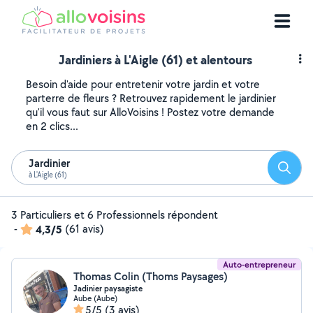
Jardiniers à L'Aigle (61) et alentours
Besoin d'aide pour entretenir votre jardin et votre
parterre de fleurs ? Retrouvez rapidement le jardinier
qu'il vous faut sur AlloVoisins ! Postez votre demande
en 2 clics...
Jardinier
Reche
à L'Aigle (61)
3 Particuliers et 6 Professionnels répondent
-
4,3/5
(61 avis)
Auto-entrepreneur
Thomas Colin (Thoms Paysages)
Jadinier paysagiste
Aube (Aube)
5/5
(3 avis)