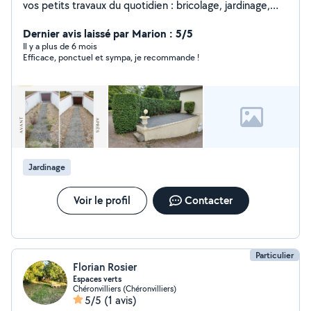
vos petits travaux du quotidien : bricolage, jardinage,
montage de meubles, entretien, aide au
déménagement, et bien plus encore. Sérieux, réactifs
Dernier avis laissé par Marion : 5/5
et à l'écoute, je suis là pour vous simplifier la vie.
Il y a plus de 6 mois
Efficace, ponctuel et sympa, je recommande !
N'hésitez pas à me contacter!
Jardinage
Voir le profil
Contacter
Particulier
Florian Rosier
Espaces verts
Chéronvilliers (Chéronvilliers)
5/5
(1 avis)