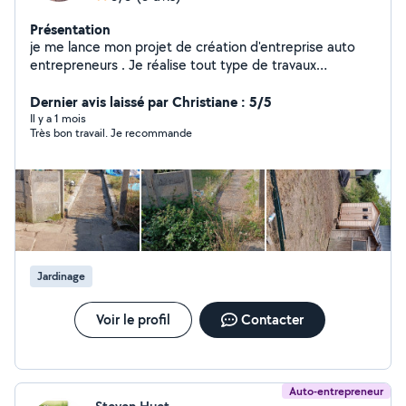
Présentation
je me lance mon projet de création d'entreprise auto
entrepreneurs . Je réalise tout type de travaux
paysagers. Je suis courageux, spontanée, rigoureux,
aimant travailler avec la nature, se n'est pas seulement
Dernier avis laissé par Christiane : 5/5
un métier mais une passion
Il y a 1 mois
Très bon travail. Je recommande
Jardinage
Voir le profil
Contacter
Auto-entrepreneur