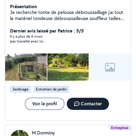
Présentation
Je recherche tonte de pelouse débroussaillage j'ai tout
le matériel tondeuse débroussailleuse souffleur tailles
haies électrique filaire tronçonneuse électrique filaire
essence mélange fil débroussailleuse je prends 20
Dernier avis laissé par Patrice : 5/5
euros de l'heure
Il y a plus de 6 mois
pas travaillé avec lui
Jardinage
Entretien de jardin
Voir le profil
Contacter
Entreprise
M.Dorminy