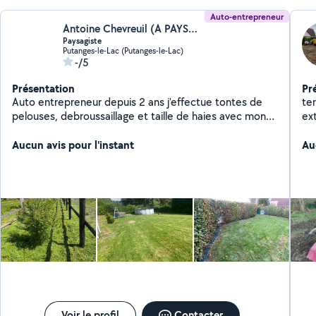
Auto-entrepreneur
Antoine Chevreuil (A PAYSAGE)
Paysagiste
Putanges-le-Lac (Putanges-le-Lac)
-/5
Présentation
Pr
Auto entrepreneur depuis 2 ans j'effectue tontes de
te
pelouses, debroussaillage et taille de haies avec mon
ext
propre matériel
Aucun avis pour l'instant
Au
Voir le profil
Contacter