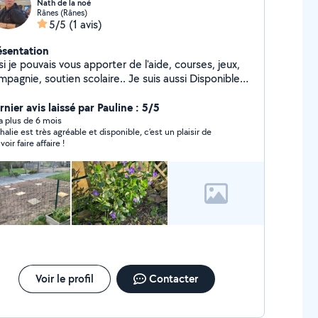
Nath de la noé
Rânes (Rânes)
5/5
(1 avis)
ésentation
si je pouvais vous apporter de l'aide, courses, jeux,
gnie, soutien scolaire.. Je suis aussi Disponible
ur toutes écritures et mise en page de documents
ministratifs, accompagnement rendez vous, et
nier avis laissé par Pauline : 5/5
duction francais anglais, i speak currently english so
y a plus de 6 mois
halie est très agréable et disponible, c’est un plaisir de
you need any help for french admin just ask.
oir faire affaire !
té CESU. . Je prends soin de mon extérieur, je
x aussi aider à l'entretien de votre jardin, tonte,
herbage, etc.. J'ai quelques outils, dont
roussailleuse, motoculteur, taille haie, outils à main,
... n'hésitez pas à me contacter.
Voir le profil
Contacter