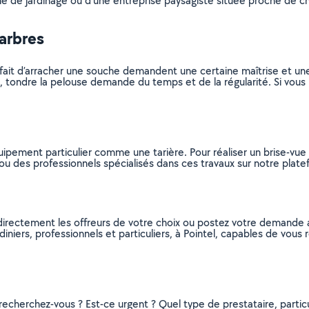
nné de jardinage ou d’une entreprise paysagiste située proche de ch
’arbres
u le fait d’arracher une souche demandent une certaine maîtrise et u
, tondre la pelouse demande du temps et de la régularité. Si vous 
ent particulier comme une tarière. Pour réaliser un brise-vue et
rs ou des professionnels spécialisés dans ces travaux sur notre plate
z directement les offreurs de votre choix ou postez votre demande
ardiniers, professionnels et particuliers, à Pointel, capables de vou
recherchez-vous ? Est-ce urgent ? Quel type de prestataire, particu