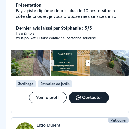
Présentation
Paysagiste diplômé depuis plus de 10 ans je situe a
côté de briouze. je vous propose mes services en
chéque emploi services pour l'entretien de votre
jardinier et de la petite création paysagère dans un
Dernier avis laissé par Stéphanie : 5/5
secteur de 50km
Il y a 2 mois
Vous pouvez lui faire confiance, personne sérieuse
Jardinage
Entretien de jardin
Voir le profil
Contacter
Particulier
Enzo Durent