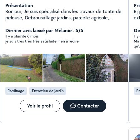
Présentation
Pr
Bonjour, Je suis spécialisé dans les travaux de tonte de
Bj,
pelouse, Debrousaillage jardins, parcelle agricole,
ex
ronciers, taille de Haie, sapins. Elagage d'arbres,
tr
abattage, bois de chauffage. Tous travaux entretien
Dernier avis laissé par Melanie : 5/5
Der
extérieurs. J'ai le matériel Adéquat. Je suis sérieux et
Il y a plus de 6 mois
Il y
je suis très très très satisfaite, rien à redire
Ma 
consciencieux. Cordialement
qu'
Jardinage
Entretien de jardin
En
Voir le profil
Contacter