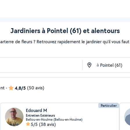
Jardiniers à Pointel (61) et alentours
rterre de fleurs ? Retrouvez rapidement le jardinier qu'il vous faut s
à
ent
-
4,8/5
(50 avis)
Particulier
Edouard M
Entretien Extérieurs
Bellou-en-Houlme (Bellou-en-Houlme)
5/5
(38 avis)