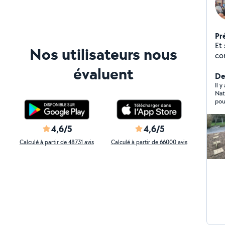
Pr
Et 
Nos utilisateurs nous
compa
po
évaluent
ad
Der
Tra
Il 
Nat
if 
pouv
Possibili
peu
des
4,6/5
4,6/5
déb
Calculé à partir de 48731 avis
Calculé à partir de 66000 avis
etc