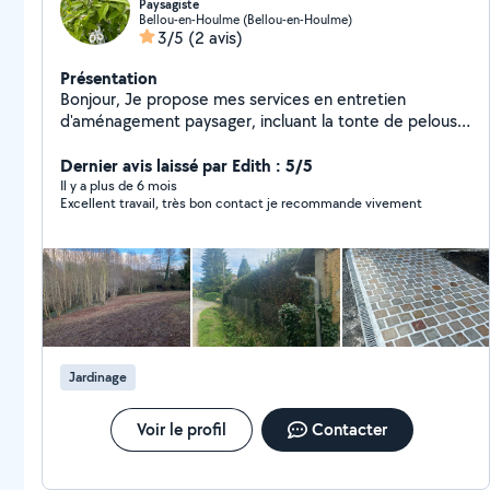
Paysagiste
Bellou-en-Houlme (Bellou-en-Houlme)
3/5
(2 avis)
Présentation
Bonjour, Je propose mes services en entretien
d'aménagement paysager, incluant la tonte de pelouse,
la taille de haies, ainsi que la remise en état de terrains.
J'interviens également pour l'entretien des arbres :
Dernier avis laissé par Edith : 5/5
taille, élagage et abattage, dans le respect des règles
Il y a plus de 6 mois
Excellent travail, très bon contact je recommande vivement
de sécurité et de l'environnement. Travail soigné,
sérieux et adapté à vos besoins. N'hésitez pas à me
contacter pour toute demande d'information.
Jardinage
Voir le profil
Contacter