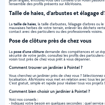
jardin anglais, entourez-vous des conseils d’un voisin passio
l’ensemble des profils présents sur AlloVoisins.
Taille de haies, d’arbustes et élagage d
taille de haies
La
, la taille d’arbustes, l’élagage d’arbres o
mauvaises herbes de votre terrain, enlever les déchets verts
contact avec des particuliers ou des professionnels voisins.
Pose de clôture près de chez vous
pose d’une clôture
La
demande des compétences et un équipem
sécurité de votre jardin, consultez les profils des particulie
voisin tout près de chez vous prêt à vous dépanner.
Comment trouver un jardinier à Pointel ?
Vous cherchez un jardinier près de chez vous ? Sélectionne
localisation. AlloVoisins vous met en relation avec tous les j
C’est gratuit, simple et rapide pour réaliser tous vos projets !
Comment bien choisir un jardinier à Pointel ?
Voici nos conseils :
- Indiquez votre besoin en quelques secondes : quel service 