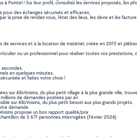
s à Pointel ! Sur leur profil, consultez les services proposés, les pho
ns pour des échanges sécurisés et efficaces.
r la prise de rendez-vous, l’état des lieux, les devis et les facture
ns de services et à la location de matériel, créée en 2013 et plébi
culier ou un professionnel pour réaliser toutes vos prestations, d
s secondes.
nnels en quelques minutes.
sécurisée et faites votre choix !
sur AlloVoisins, du plus petit village à la plus grande ville, tro
 millions de demandes postées par an
ible sur AlloVoisins, du plus petit besoin aux plus grands projets.
votre demande
oVoisins propose un bon rapport qualité/prix
chantillon de 5 671 personnes interrogées (Février 2024)