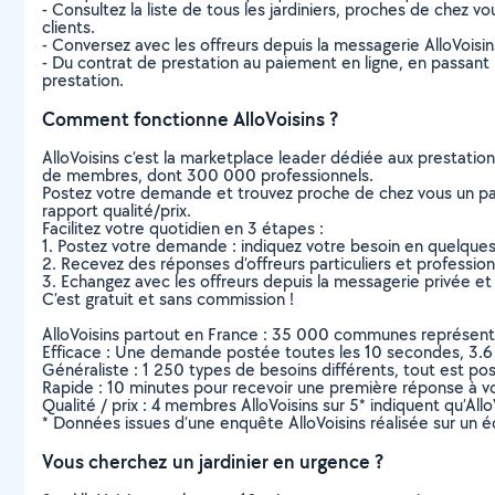
- Consultez la liste de tous les jardiniers, proches de chez vou
clients.
- Conversez avec les offreurs depuis la messagerie AlloVoisi
- Du contrat de prestation au paiement en ligne, en passant pa
prestation.
Comment fonctionne AlloVoisins ?
AlloVoisins c’est la marketplace leader dédiée aux prestatio
de membres, dont 300 000 professionnels.
Postez votre demande et trouvez proche de chez vous un parti
rapport qualité/prix.
Facilitez votre quotidien en 3 étapes :
1. Postez votre demande : indiquez votre besoin en quelque
2. Recevez des réponses d’offreurs particuliers et professio
3. Echangez avec les offreurs depuis la messagerie privée et 
C’est gratuit et sans commission !
AlloVoisins partout en France : 35 000 communes représentées 
Efficace : Une demande postée toutes les 10 secondes, 3.6
Généraliste : 1 250 types de besoins différents, tout est poss
Rapide : 10 minutes pour recevoir une première réponse à 
Qualité / prix : 4 membres AlloVoisins sur 5* indiquent qu’All
* Données issues d’une enquête AlloVoisins réalisée sur un é
Vous cherchez un jardinier en urgence ?