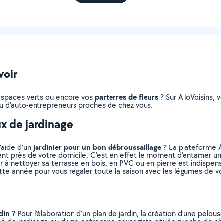
voir
parterres de fleurs
s espaces verts ou encore vos
? Sur AlloVoisins, 
s ou d’auto-entrepreneurs proches de chez vous.
ux de jardinage
jardinier pour un bon débroussaillage
l’aide d’un
? La plateforme A
vent près de votre domicile. C’est en effet le moment d’entamer un
er à nettoyer sa terrasse en bois, en PVC ou en pierre est indispen
ette année pour vous régaler toute la saison avec les légumes de vo
din
? Pour l’élaboration d’un plan de jardin, la création d’une pelou