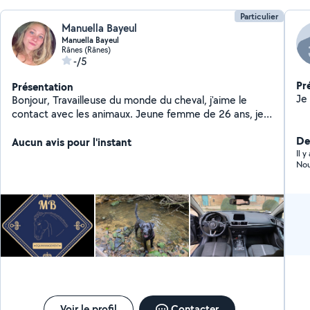
Particulier
Manuella Bayeul
Manuella Bayeul
Rânes (Rânes)
-/5
Pr
Présentation
Bonjour, Travailleuse du monde du cheval, j'aime le
contact avec les animaux. Jeune femme de 26 ans, je
suis méticuleuse et rigoureuse. N'hésitez pas à me
Der
contacter pour du ménage ou autres travaux d'aides à
Aucun avis pour l'instant
Il 
domicile. J'adore monter les meubles si besoin et peut
Nou
m'occuper de diverses taches (tontes de pelouses,
repassage, cuisine, gardiennage d'animaux, etc.).
Voir le profil
Contacter