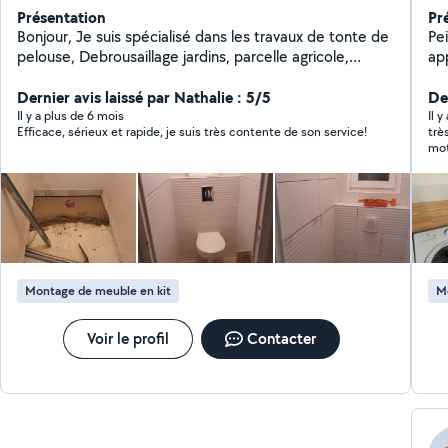
Présentation
Pr
Bonjour, Je suis spécialisé dans les travaux de tonte de
Pe
pelouse, Debrousaillage jardins, parcelle agricole,
app
ronciers, taille de Haie, sapins. Elagage d'arbres,
po
abattage, bois de chauffage. Tous travaux entretien
Dernier avis laissé par Nathalie : 5/5
res
De
extérieurs. J'ai le matériel Adéquat. Je suis sérieux et
at
Il y a plus de 6 mois
Il y
Efficace, sérieux et rapide, je suis très contente de son service!
trè
consciencieux. Cordialement
mot
Montage de meuble en kit
M
Voir le profil
Contacter