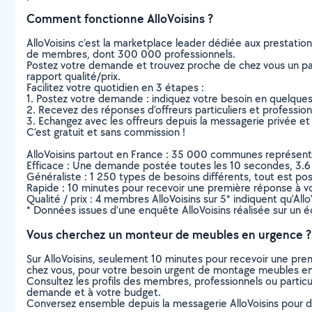
Comment fonctionne AlloVoisins ?
AlloVoisins c’est la marketplace leader dédiée aux prestatio
de membres, dont 300 000 professionnels.
Postez votre demande et trouvez proche de chez vous un parti
rapport qualité/prix.
Facilitez votre quotidien en 3 étapes :
1. Postez votre demande : indiquez votre besoin en quelque
2. Recevez des réponses d’offreurs particuliers et professio
3. Echangez avec les offreurs depuis la messagerie privée et 
C’est gratuit et sans commission !
AlloVoisins partout en France : 35 000 communes représentées 
Efficace : Une demande postée toutes les 10 secondes, 3.6
Généraliste : 1 250 types de besoins différents, tout est poss
Rapide : 10 minutes pour recevoir une première réponse à 
Qualité / prix : 4 membres AlloVoisins sur 5* indiquent qu’All
* Données issues d’une enquête AlloVoisins réalisée sur un é
Vous cherchez un monteur de meubles en urgence ?
Sur AlloVoisins, seulement 10 minutes pour recevoir une p
chez vous, pour votre besoin urgent de montage meubles en
Consultez les profils des membres, professionnels ou particuli
demande et à votre budget.
Conversez ensemble depuis la messagerie AlloVoisins pour de