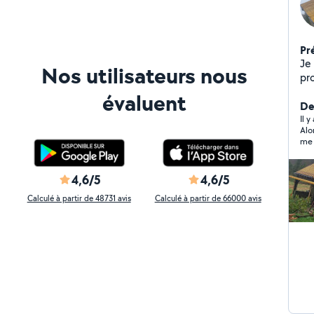
Pr
Je 
Nos utilisateurs nous
pro
évaluent
Der
Il y
Alo
me 
lir
me 
pré
4,6/5
4,6/5
plu
Calculé à partir de 48731 avis
Calculé à partir de 66000 avis