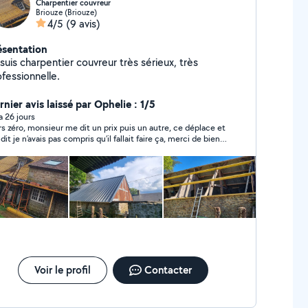
Charpentier couvreur
Briouze (Briouze)
4/5
(9 avis)
ésentation
suis charpentier couvreur très sérieux, très
fessionnelle.
nier avis laissé par Ophelie : 1/5
 a 26 jours
rs zéro, monsieur me dit un prix puis un autre, ce déplace et
dit je n’avais pas compris qu’il fallait faire ça, merci de bien
e l’annonce avant de contacter une personne, puis ensuite
dit je vous dit tel jour , et pas eu de nouvelles, j’aurais
férer être informé que le chantier de vous intéresse plus,
tôt que perdre du temps avec un fantôme..
Voir le profil
Contacter