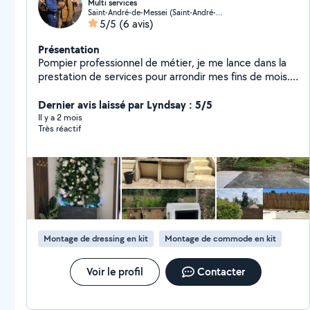
Multi services
Saint-André-de-Messei (Saint-André-de-Messei)
5/5
(6 avis)
Présentation
Pompier professionnel de métier, je me lance dans la
prestation de services pour arrondir mes fins de mois.
Bricoleur depuis toujours et équipé
professionnellement, j'interviens dans divers domaines :
Dernier avis laissé par Lyndsay : 5/5
peinture, rénovation, espaces verts, création de
Il y a 2 mois
Très réactif
mobilier, nettoyage, paysagiste, etc. Travail soigné et
professionnel sont mes maîtres mots ! Je commence
tout juste ici, mon objectif est d'ouvrir ma micro-
entreprise dans un futur proche :) Retrouvez mon
travail dans la catégorie photo :)
Montage de dressing en kit
Montage de commode en kit
Voir le profil
Contacter