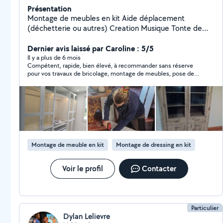
Présentation
Montage de meubles en kit Aide déplacement
(déchetterie ou autres) Creation Musique Tonte de
pelouse Activités sportives Peut aider a retrouver objet
Dernier avis laissé par Caroline : 5/5
perdu grâce à la détection Ou autre demande
Il y a plus de 6 mois
Compétent, rapide, bien élevé, à recommander sans réserve
pour vos travaux de bricolage, montage de meubles, pose de
tringle etc.
Montage de meuble en kit
Montage de dressing en kit
Voir le profil
Contacter
Particulier
Dylan Lelievre