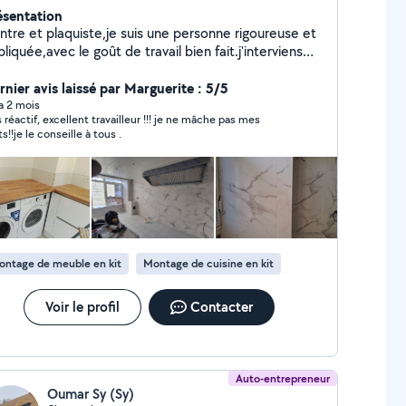
ésentation
intre et plaquiste,je suis une personne rigoureuse et
liquée,avec le goût de travail bien fait.j'interviens
ur vos travaux de bricolage,peinture,maçonnerie...en
pectant les delais,les consignes et la qualité
rnier avis laissé par Marguerite : 5/5
tendue.
 a 2 mois
s réactif, excellent travailleur !!! je ne mâche pas mes
s!!je le conseille à tous .
ontage de meuble en kit
Montage de cuisine en kit
Voir le profil
Contacter
Auto-entrepreneur
Oumar Sy (Sy)