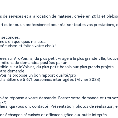
ns de services et à la location de matériel, créée en 2013 et plébi
culier ou un professionnel pour réaliser toutes vos prestations, d
s secondes.
nnels en quelques minutes.
sécurisée et faites votre choix !
sur AlloVoisins, du plus petit village à la plus grande ville, tro
 millions de demandes postées par an
ible sur AlloVoisins, du plus petit besoin aux plus grands projets.
votre demande
oVoisins propose un bon rapport qualité/prix
chantillon de 5 671 personnes interrogées (Février 2024)
remière réponse à votre demande. Postez votre demande et trouve
 kit
ers, qui vous ont contacté. Présentation, photos de réalisation, exp
s échanges sécurisés et efficaces grâce aux outils intégrés.