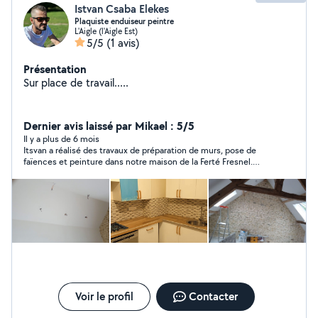
Istvan Csaba Elekes
Plaquiste enduiseur peintre
L'Aigle (l'Aigle Est)
5/5
(1 avis)
Présentation
Sur place de travail.....
Dernier avis laissé par Mikael : 5/5
Il y a plus de 6 mois
Itsvan a réalisé des travaux de préparation de murs, pose de
faïences et peinture dans notre maison de la Ferté Fresnel.
C'est un garçon sérieux et professionnel qui nous apporte
entière satisfaction. Autonome, appliqué et sympathique, nous
ferons appel à lui à l'avenir pour la suite de nos travaux. Je le
recommande vivement aux personnes qui cherchent un
peintre de qualité.
Voir le profil
Contacter