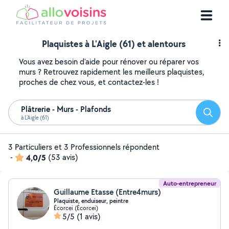
Plaquistes à L'Aigle (61) et alentours
Vous avez besoin d'aide pour rénover ou réparer vos
murs ? Retrouvez rapidement les meilleurs plaquistes,
proches de chez vous, et contactez-les !
Plâtrerie - Murs - Plafonds
Reche
à L'Aigle (61)
3 Particuliers et 3 Professionnels répondent
-
4,0/5
(53 avis)
Auto-entrepreneur
Guillaume Etasse (Entre4murs)
Plaquiste, enduiseur, peintre
Écorcei (Écorcei)
5/5
(1 avis)