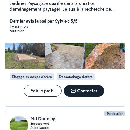
Jardinier Paysagiste qualifié dans la création
d'aménagement paysager. Je suis à la recherche de
travaux n'hésitez surtout pas à me contacter.
Dernier avis laissé par Sylvie : 5/5
Il y a 2 mois
tout bien!!
Élagage ou coupe d'arbre
Dessouchage d'arbre
Voir le profil
Contacter
Particulier
Md Dorminy
Espasce vert
Aube (Aube)