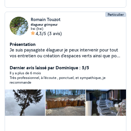
Particulier
Romain Touzot
élagueur grimpeur
Irai (Irai)
4,3/5
(3 avis)
Présentation
Je suis paysagiste élagueur je peux intervenir pour tout
vos entretien ou création d'espaces verts ainsi que pour
vos élagage ou abattage d'arbres. Si vous êtes intéressé
veuillez me contacter, pour plus d'informations ou pour
Dernier avis laissé par Dominique : 5/5
un rendez-vous
Il y a plus de 6 mois
Très professionnel, à l'écoute , ponctuel, et sympathique, je
recommande