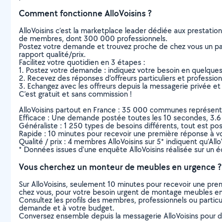
Comment fonctionne AlloVoisins ?
AlloVoisins c’est la marketplace leader dédiée aux prestatio
de membres, dont 300 000 professionnels.
Postez votre demande et trouvez proche de chez vous un parti
rapport qualité/prix.
Facilitez votre quotidien en 3 étapes :
1. Postez votre demande : indiquez votre besoin en quelque
2. Recevez des réponses d’offreurs particuliers et professio
3. Echangez avec les offreurs depuis la messagerie privée et 
C’est gratuit et sans commission !
AlloVoisins partout en France : 35 000 communes représentées 
Efficace : Une demande postée toutes les 10 secondes, 3.6
Généraliste : 1 250 types de besoins différents, tout est poss
Rapide : 10 minutes pour recevoir une première réponse à 
Qualité / prix : 4 membres AlloVoisins sur 5* indiquent qu’All
* Données issues d’une enquête AlloVoisins réalisée sur un é
Vous cherchez un monteur de meubles en urgence ?
Sur AlloVoisins, seulement 10 minutes pour recevoir une p
chez vous, pour votre besoin urgent de montage meubles en
Consultez les profils des membres, professionnels ou particuli
demande et à votre budget.
Conversez ensemble depuis la messagerie AlloVoisins pour de