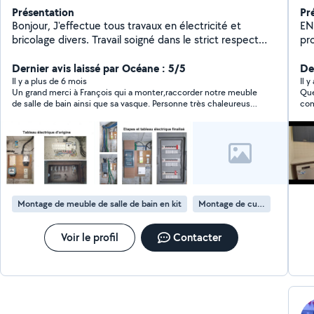
Présentation
Pr
Bonjour, J'effectue tous travaux en électricité et
EN
bricolage divers. Travail soigné dans le strict respect
pro
des normes. Garantie décennale a jour obligatoire pour
>CHAUFFA
toute intervention électrique. A très vite pour répondre
Dernier avis laissé par Océane : 5/5
Der
à vos besoins.
Il y a plus de 6 mois
Il y
Un grand merci à François qui a monter,raccorder notre meuble
Que
de salle de bain ainsi que sa vasque. Personne très chaleureuse
com
et très professionnel avec le soucis du détail, François n’a pas
ave
hésité à nous expliquer chaque étapes qu’il faisait ! je
con
recommande les yeux fermés et nous referons appel à ses
vraiment
services à l’avenir
pro
par
Montage de meuble de salle de bain en kit
Montage de cuisine en kit
Voir le profil
Contacter