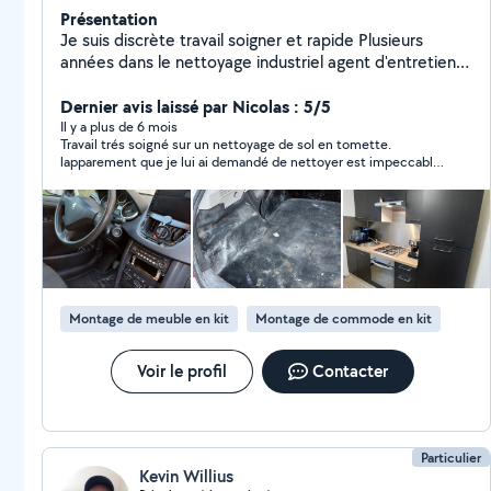
Présentation
Je suis discrète travail soigner et rapide Plusieurs
années dans le nettoyage industriel agent d'entretien
et responsable de site . Envoyer moi un message
directement je ne peux pas réponde à des annonce à
Dernier avis laissé par Nicolas : 5/5
plus de 50km
Il y a plus de 6 mois
Travail trés soigné sur un nettoyage de sol en tomette.
lapparement que je lui ai demandé de nettoyer est impeccable.
Florence est investie est très reactive. Je recommande
Montage de meuble en kit
Montage de commode en kit
Voir le profil
Contacter
Particulier
Kevin Willius