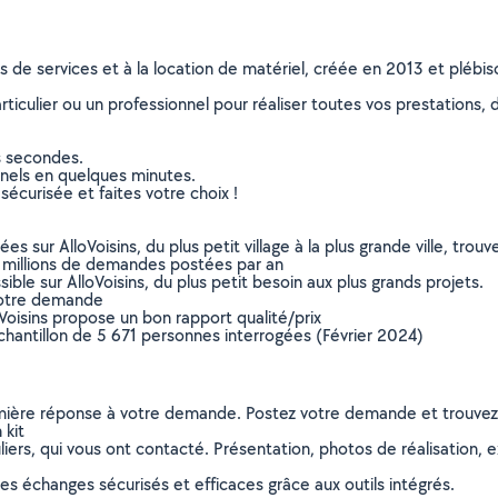
ns de services et à la location de matériel, créée en 2013 et plébi
culier ou un professionnel pour réaliser toutes vos prestations, d
s secondes.
nnels en quelques minutes.
sécurisée et faites votre choix !
sur AlloVoisins, du plus petit village à la plus grande ville, tro
 millions de demandes postées par an
ible sur AlloVoisins, du plus petit besoin aux plus grands projets.
votre demande
oVoisins propose un bon rapport qualité/prix
chantillon de 5 671 personnes interrogées (Février 2024)
remière réponse à votre demande. Postez votre demande et trouve
 kit
ers, qui vous ont contacté. Présentation, photos de réalisation, exp
s échanges sécurisés et efficaces grâce aux outils intégrés.