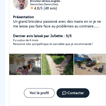
Bricoleur sérieux,soignée...
Senonches (Senonches)
4,8/5
(48 avis)
Présentation
Un grand bricoleur passioné avec des mains en or je ne
me laisse pas faire face au problèmes au contraire...
étant très curieux j'ai apprit beaucoup de choses
différentes et passionnante et peux me sortir de
Dernier avis laissé par Juliette : 5/5
toutes situations... je ne dit jamais non pour me frotter
Il y a plus de 6 mois
Personne très sympathique et serviable que je recommande !
a un nouveau defi ... sociable a l'écoute et souriant je
saurais satisfaire vos souhaits ...travail propre et
soignée a des prix soignée également ... JE PEUX VOUS
PROPOSER CES SERVICES ... -Entretient mécanique
auto -Nettoyage intégrale automobile -Multi travaux
bâtiment intérieur (mur,sol,meuble,sanitaire...) -
Entretient jardin (tonte,taille,ceuillette,creation
jardiniere cabanon ,allée...) -Home , pets sitting
,gardiennage ... -Débarras rangement organisation
Voir le profil
Contacter