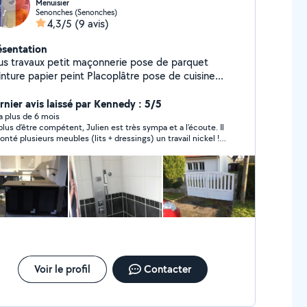
Menuisier
Senonches (Senonches)
4,3/5
(9 avis)
ésentation
us travaux petit maçonnerie pose de parquet
peinture papier peint Placoplâtre pose de cuisine...
rnier avis laissé par Kennedy : 5/5
y a plus de 6 mois
plus d’être compétent, Julien est très sympa et a l’écoute. Il
onté plusieurs meubles (lits + dressings) un travail nickel !
recommande.
Voir le profil
Contacter