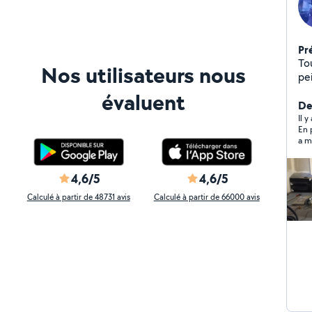
Pr
To
Nos utilisateurs nous
évaluent
De
Il 
En 
a m
Je 
4,6/5
4,6/5
Calculé à partir de 48731 avis
Calculé à partir de 66000 avis