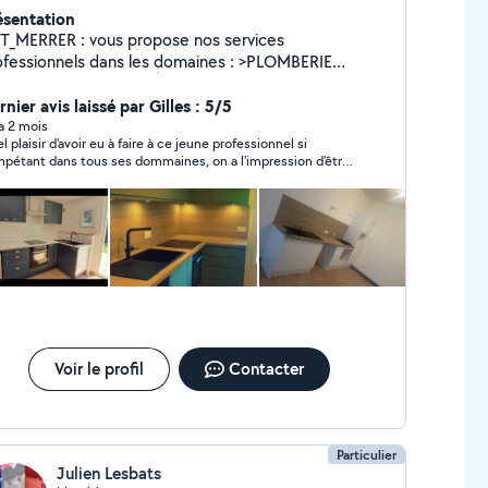
ésentation
T_MERRER : vous propose nos services
fessionnels dans les domaines : >PLOMBERIE
GE >POMPE À CHALEUR DÉPANNAGE ET
nier avis laissé par Gilles : 5/5
INSTALLATION 24h/24 7J/7
 a 2 mois
l plaisir d'avoir eu à faire à ce jeune professionnel si
pétant dans tous ses dommaines, on a l'impression d'être
c quelqu'un de sa propre famille tant on se sent en
fiance. Service rapide, épatant et prix honnête, c'était
 impeccable. Avec son attitude amicale et très
fessionnelle, je pense que nous avons trouvé l'entrepreneur
fait que nous garderons.
Voir le profil
Contacter
Particulier
Julien Lesbats