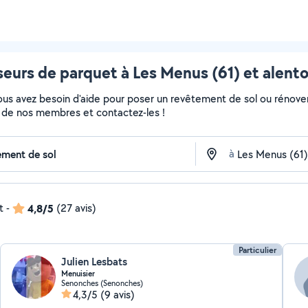
eurs de parquet à Les Menus (61) et alent
Vous avez besoin d'aide pour poser un revêtement de sol ou rénove
fils de nos membres et contactez-les !
à
t
-
4,8/5
(27 avis)
Particulier
Julien Lesbats
Menuisier
Senonches (Senonches)
4,3/5
(9 avis)