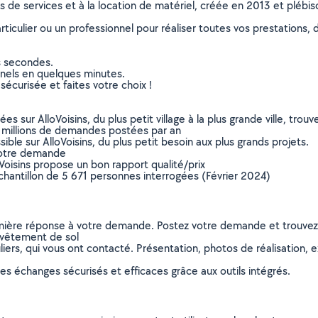
ns de services et à la location de matériel, créée en 2013 et plébi
culier ou un professionnel pour réaliser toutes vos prestations, d
s secondes.
nnels en quelques minutes.
sécurisée et faites votre choix !
sur AlloVoisins, du plus petit village à la plus grande ville, tro
 millions de demandes postées par an
ible sur AlloVoisins, du plus petit besoin aux plus grands projets.
votre demande
oVoisins propose un bon rapport qualité/prix
chantillon de 5 671 personnes interrogées (Février 2024)
remière réponse à votre demande. Postez votre demande et trouve
evêtement de sol
ers, qui vous ont contacté. Présentation, photos de réalisation, exp
s échanges sécurisés et efficaces grâce aux outils intégrés.