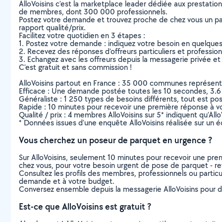
AlloVoisins c’est la marketplace leader dédiée aux prestatio
de membres, dont 300 000 professionnels.
Postez votre demande et trouvez proche de chez vous un parti
rapport qualité/prix.
Facilitez votre quotidien en 3 étapes :
1. Postez votre demande : indiquez votre besoin en quelque
2. Recevez des réponses d’offreurs particuliers et professio
3. Echangez avec les offreurs depuis la messagerie privée et 
C’est gratuit et sans commission !
AlloVoisins partout en France : 35 000 communes représentées 
Efficace : Une demande postée toutes les 10 secondes, 3.6
Généraliste : 1 250 types de besoins différents, tout est poss
Rapide : 10 minutes pour recevoir une première réponse à 
Qualité / prix : 4 membres AlloVoisins sur 5* indiquent qu’All
* Données issues d’une enquête AlloVoisins réalisée sur un é
Vous cherchez un poseur de parquet en urgence ?
Sur AlloVoisins, seulement 10 minutes pour recevoir une p
chez vous, pour votre besoin urgent de pose de parquet - r
Consultez les profils des membres, professionnels ou particuli
demande et à votre budget.
Conversez ensemble depuis la messagerie AlloVoisins pour de
Est-ce que AlloVoisins est gratuit ?