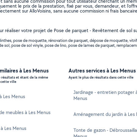
et sans aucune commission pour tout utilisateur cherchant un membre
uement le prix de la prestation, fixé par vous, demandeur, et l’offr
rectement sur AlloVoisins, sans aucune commission ni frais bancaire
our réaliser votre projet de Pose de parquet - Revêtement de sol s
nthes, pose de moquette, rénovation de parquet, dépose de moquette, vitrifica
ment de sol, pose de sol vinyle, pose de lino, pose de lames de parquet, rempl
imilaires à Les Menus
Autres services à Les Menus
e résultats et étant de la même
Ayant le plus de résultats dans cette ville
cette ville
Jardinage - entretien potager 
 à Les Menus
Menus
de meubles à Les Menus
Aménagement du jardin à Les
 à Les Menus
Tonte de gazon - Débroussaill
Menus