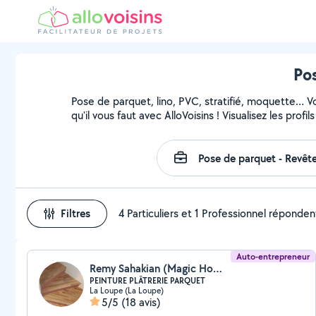
Pos
Pose de parquet, lino, PVC, stratifié, moquette… 
qu'il vous faut avec AlloVoisins ! Visualisez les pro
Filtres
4 Particuliers et 1 Professionnel réponden
Auto-entrepreneur
Remy Sahakian (Magic Home Service)
PEINTURE PLÂTRERIE PARQUET
La Loupe (La Loupe)
5/5
(18 avis)