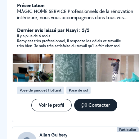
Présentation
MAGIC HOME SERVICE Professionnels de la rénovation
intérieure, nous vous accompagnons dans tous vos
projets d'aménagements, de rénovations d'intérieurs,
de prestige. Nous personnalisons à votre demande vos
Dernier avis laissé par Nsayi : 5/5
appartements, pavillons, bureaux, locaux commerciaux
Il y a plus de 6 mois
Remy est très professionnel, il respecte les délais et travaille
selon vos goûts et vos besoins. Nous réalisons les
très bien. Je suis très satisfaite du travail qu’il a fait chez moi.
travaux de peinture d'intérieur décoration murale aux
Je recommande
effets multiples et variée, Tadelakt, stuc vénitien,Sylver
Sand, tapisserie haut de gamme, moquettes, parquets
et autres revêtements pvc posés sur mesure avec
beaucoup de minutie. MAGIC HOME SERVICE
intervient en Eure-et-Loir et départements voisins..
Nous étudions au mieux votre projet pour vous offrir la
Pose de parquet flottant
Pose de sol
meilleure des prestations. Contactez-nous, nous
restons à votre écoute. Magic home, à votre service.
Siren: 802 835 439 Réglementation en rénovation
Voir le profil
Contacter
selon normes RT2020-RE2023 Rémy Sahakian
Particulier
Allan Guihery