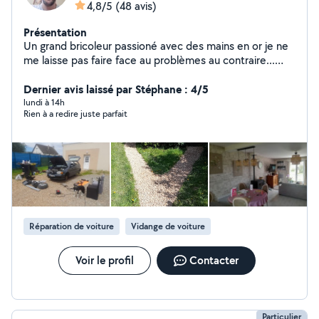
4,8/5
(48 avis)
Présentation
Un grand bricoleur passioné avec des mains en or je ne
me laisse pas faire face au problèmes au contraire...
étant très curieux j'ai apprit beaucoup de choses
différentes et passionnante et peux me sortir de toutes
Dernier avis laissé par Stéphane : 4/5
situations... je ne dit jamais non pour me frotter a un
lundi à 14h
Rien à a redire juste parfait
nouveau defi ... sociable a l'écoute et souriant je saurais
satisfaire vos souhaits ...travail propre et soignée a des
prix soignée également ... JE PEUX VOUS PROPOSER
CES SERVICES ... -Entretient mécanique auto -
Nettoyage intégrale automobile -Multi travaux bâtiment
intérieur (mur,sol,meuble,sanitaire...) -Entretient jardin
(tonte,taille,ceuillette,creation jardiniere cabanon
,allée...) -Home , pets sitting ,gardiennage ... -Débarras
Réparation de voiture
Vidange de voiture
rangement organisation
Voir le profil
Contacter
Particulier