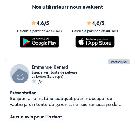
Nos utilisateurs nous évaluent
4,6/5
4,6/5
Calculé à partir de 48731 avis
Calculé à partir de 66000 avis
Particulier
Emmanuel Benard
Espace vert tonte de pelouse
La Loupe (La Loupe)
-/5
Présentation
Bonjour j'ai le matériel adéquat pour m'occuper de
vautre jardin tonte de gazon taille haie ramassage de
déchet je suis véhiculé avec l'équipement remorque
pour tout déchet pour déchèterie
Aucun avis pour l'instant