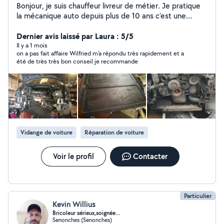
Bonjour, je suis chauffeur livreur de métier. Je pratique
la mécanique auto depuis plus de 10 ans c'est une
passion. J'effectue toute réparations auto et conversion
ethanol, dans la limite de mes capacités. Allovoisin me
Dernier avis laissé par Laura : 5/5
limite dans le nombre de réponses vous pouvez me
Il y a 1 mois
on a pas fait affaire Wilfried m'a répondu très rapidement et a
joindre pas sms zéro six cinquante et un vingt neuf
été de très très bon conseil je recommande
cinquante trois seize par sms pour un premier contact.
Vidange de voiture
Réparation de voiture
Voir le profil
Contacter
Particulier
Kevin Willius
Bricoleur sérieux,soignée...
Senonches (Senonches)