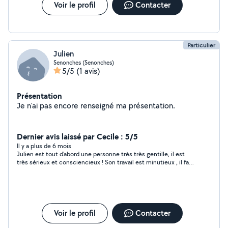
Voir le profil
Contacter
Particulier
Julien
Senonches (Senonches)
5/5
(1 avis)
Présentation
Je n'ai pas encore renseigné ma présentation.
Dernier avis laissé par Cecile : 5/5
Il y a plus de 6 mois
Julien est tout d'abord une personne très très gentille, il est
très sérieux et consciencieux ! Son travail est minutieux , il fait
tout pour ce soit parfait Je le recommande car c'est quelqu'un
un très bien qui fait parfaitement son travail
Voir le profil
Contacter