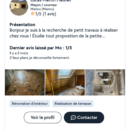
Maçon / couvreur
Manou (Manou)
1/5
(1 avis)
Présentation
Bonjour je suis à la recherche de petit travaux à réaliser
chez vous ! Étudie tout proposition de la petite
maçonnerie, tonte de pelouse, placo etc
(intérieure/exterieur) Jeune et motivé !
Dernier avis laissé par Mo : 1/5
Il y a 2 mois
2 faux plans je déconseille fortement.
Rénovation d'intérieur
Réalisation de terrasse
Voir le profil
Contacter