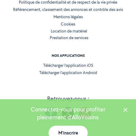
Politique de confidentialité et de respect de la vie privée
Référencement, classement des annonces et contrôle des avis
Mentions légales
Cookies
Location de matériel
Prestation de services
NOS APPLICATIONS
Télécharger l’application iOS
Télécharger l’application Android
Retrouvez-nous :
Connectez-vous pour profiter
pleinement d'AlloVoisins
M'inscrire
Version 25.5.3