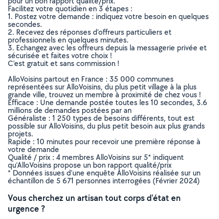
pour un bon rapport qualité/prix.
Facilitez votre quotidien en 3 étapes :
1. Postez votre demande : indiquez votre besoin en quelques
secondes.
2. Recevez des réponses d’offreurs particuliers et
professionnels en quelques minutes.
3. Echangez avec les offreurs depuis la messagerie privée et
sécurisée et faites votre choix !
C’est gratuit et sans commission !
AlloVoisins partout en France : 35 000 communes
représentées sur AlloVoisins, du plus petit village à la plus
grande ville, trouvez un membre à proximité de chez vous !
Efficace : Une demande postée toutes les 10 secondes, 3.6
millions de demandes postées par an
Généraliste : 1 250 types de besoins différents, tout est
possible sur AlloVoisins, du plus petit besoin aux plus grands
projets.
Rapide : 10 minutes pour recevoir une première réponse à
votre demande
Qualité / prix : 4 membres AlloVoisins sur 5* indiquent
qu’AlloVoisins propose un bon rapport qualité/prix
* Données issues d’une enquête AlloVoisins réalisée sur un
échantillon de 5 671 personnes interrogées (Février 2024)
Vous cherchez un artisan tout corps d'état en
urgence ?