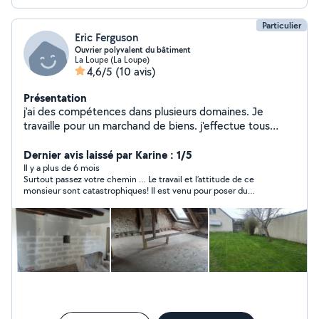
Particulier
Eric Ferguson
Ouvrier polyvalent du bâtiment
La Loupe (La Loupe)
4,6/5
(10 avis)
Présentation
j'ai des compétences dans plusieurs domaines. Je
travaille pour un marchand de biens. j'effectue tous
travaux du second oeuvre ( jardinage, peinture, placo,
carrelage, électricité, petite maçonnerie...) Pour plus de
Dernier avis laissé par Karine : 1/5
renseignements demandés aux personnes qui ont fait
Il y a plus de 6 mois
Surtout passez votre chemin … Le travail et l’attitude de ce
appel à moi pour avoir mon numéro ne pouvant
monsieur sont catastrophiques! Il est venu pour poser du
répondre à toutes les demandes.
travertin , en nous disant que c’était son métier … voici le
résultat …il n’a pas terminé le chantier et n’a pas eu le courage
de nous le dire en face, mais via un sms disant qu’il nous
déposait nos clés dans la boîte… il n’a bien entendu pas
proposer de nous rembourser, ni de trouver une solution pour
le saccage qu’il a fait !