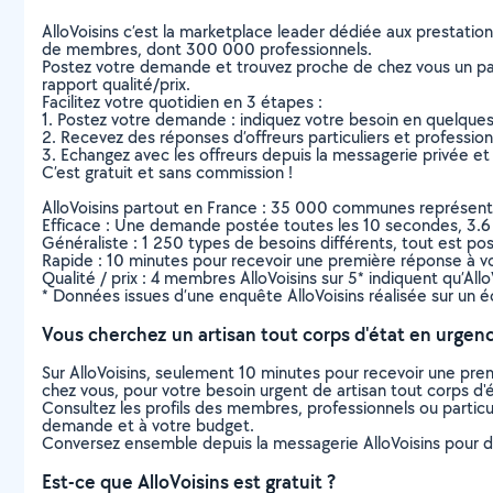
AlloVoisins c’est la marketplace leader dédiée aux prestatio
de membres, dont 300 000 professionnels.
Postez votre demande et trouvez proche de chez vous un parti
rapport qualité/prix.
Facilitez votre quotidien en 3 étapes :
1. Postez votre demande : indiquez votre besoin en quelque
2. Recevez des réponses d’offreurs particuliers et professio
3. Echangez avec les offreurs depuis la messagerie privée et 
C’est gratuit et sans commission !
AlloVoisins partout en France : 35 000 communes représentées 
Efficace : Une demande postée toutes les 10 secondes, 3.6
Généraliste : 1 250 types de besoins différents, tout est poss
Rapide : 10 minutes pour recevoir une première réponse à 
Qualité / prix : 4 membres AlloVoisins sur 5* indiquent qu’All
* Données issues d’une enquête AlloVoisins réalisée sur un é
Vous cherchez un artisan tout corps d'état en urgen
Sur AlloVoisins, seulement 10 minutes pour recevoir une p
chez vous, pour votre besoin urgent de artisan tout corps d'é
Consultez les profils des membres, professionnels ou particuli
demande et à votre budget.
Conversez ensemble depuis la messagerie AlloVoisins pour de
Est-ce que AlloVoisins est gratuit ?