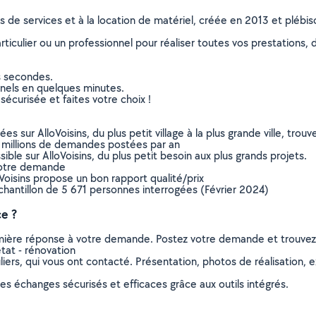
ns de services et à la location de matériel, créée en 2013 et plébi
culier ou un professionnel pour réaliser toutes vos prestations, d
s secondes.
nnels en quelques minutes.
sécurisée et faites votre choix !
sur AlloVoisins, du plus petit village à la plus grande ville, tro
 millions de demandes postées par an
ible sur AlloVoisins, du plus petit besoin aux plus grands projets.
votre demande
oVoisins propose un bon rapport qualité/prix
chantillon de 5 671 personnes interrogées (Février 2024)
ce ?
remière réponse à votre demande. Postez votre demande et trouve
tat - rénovation
ers, qui vous ont contacté. Présentation, photos de réalisation, exp
s échanges sécurisés et efficaces grâce aux outils intégrés.