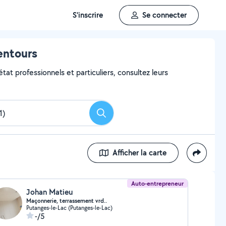
S'inscrire
Se connecter
lentours
tat professionnels et particuliers, consultez leurs
Rechercher
Afficher la carte
Auto-entrepreneur
Johan Matieu
Maçonnerie, terrassement vrd..
Putanges-le-Lac (Putanges-le-Lac)
-/5