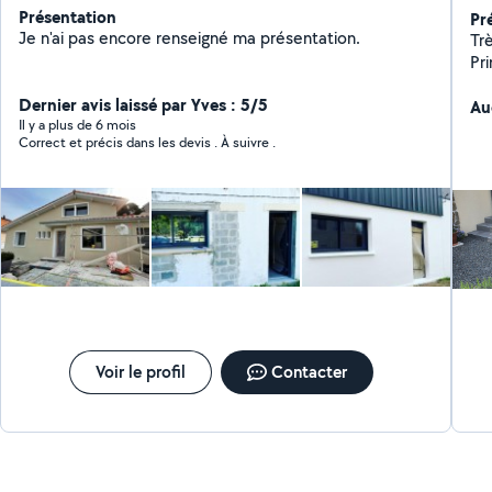
Présentation
Pr
Je n'ai pas encore renseigné ma présentation.
Tr
Pr
te
Dernier avis laissé par Yves : 5/5
ou
Au
Il y a plus de 6 mois
po
Correct et précis dans les devis . À suivre .
Te
de
de carrelag
ré
Voir le profil
Contacter