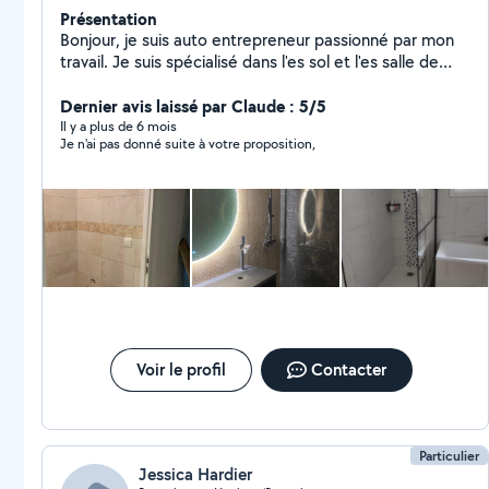
Présentation
Bonjour, je suis auto entrepreneur passionné par mon
travail. Je suis spécialisé dans l'es sol et l'es salle de
bain. Je fait aussi de la plomberie et de la maçonnerie.
Je suis disponible sur un large secteur.
Dernier avis laissé par Claude : 5/5
Il y a plus de 6 mois
Je n'ai pas donné suite à votre proposition,
Voir le profil
Contacter
Particulier
Jessica Hardier