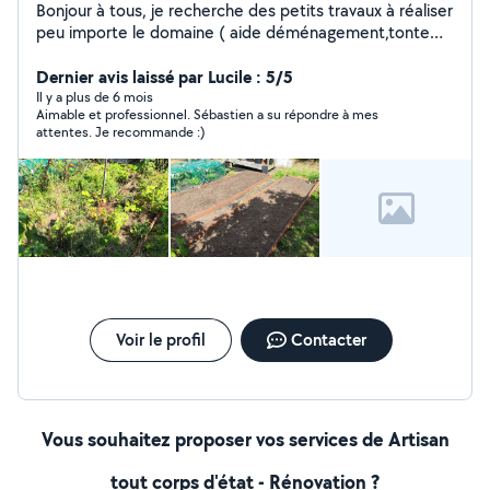
Bonjour à tous, je recherche des petits travaux à réaliser
peu importe le domaine ( aide déménagement,tonte
taille de haie entretien de toiture ect..) Je suis un
ancien artisan charpentier couvreur Étant en
Dernier avis laissé par Lucile : 5/5
reconversion professionnelle et travaillant sous forme
Il y a plus de 6 mois
Aimable et professionnel. Sébastien a su répondre à mes
d'astreintes actuellement je suis disponible
attentes. Je recommande :)
régulièrement pour répondre à vos demandes. Travail
soigné, ponctualité, rapidité
Voir le profil
Contacter
Vous souhaitez proposer vos services de Artisan
tout corps d'état - Rénovation ?