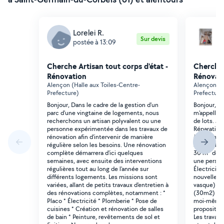
Lorelei R.
T
Sur devis
postée à 13:09
p
Cherche Artisan tout corps d'état -
Cherche 
Rénovation
Rénovat
Alençon (Halle aux Toiles-Centre-
Alençon (H
Prefecture)
Prefecture
Bonjour, Dans le cadre de la gestion d'un
Bonjour, J
parc d'une vingtaine de logements, nous
m'appelle T
recherchons un artisan polyvalent ou une
de lots. J'a
personne expérimentée dans les travaux de
Réparatio
rénovation afin d'intervenir de manière
à tout fair
régulière selon les besoins. Une rénovation
septembre,
complète démarrera d'ici quelques
30 m² desti
semaines, avec ensuite des interventions
une personn
régulières tout au long de l'année sur
Électricité
différents logements. Les missions sont
nouvelle s
variées, allant de petits travaux d'entretien à
vasque) et 
des rénovations complètes, notamment : *
(30m2) et b
Placo * Électricité * Plomberie * Pose de
moi-même, 
cuisines * Création et rénovation de salles
proposition
de bain * Peinture, revêtements de sol et
Les travau