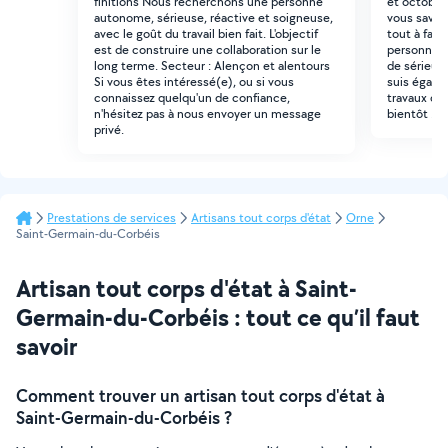
finitions Nous recherchons une personne
et octobre.
autonome, sérieuse, réactive et soigneuse,
vous savez 
avec le goût du travail bien fait. L'objectif
tout à fait 
est de construire une collaboration sur le
personnes.
long terme. Secteur : Alençon et alentours
de sérieux 
Si vous êtes intéressé(e), ou si vous
suis égale
connaissez quelqu'un de confiance,
travaux dé
n'hésitez pas à nous envoyer un message
bientôt !
privé.
Prestations de services
Artisans tout corps d'état
Orne
Saint-Germain-du-Corbéis
Artisan tout corps d'état à Saint-
Germain-du-Corbéis : tout ce qu’il faut
savoir
Comment trouver un artisan tout corps d'état à
Saint-Germain-du-Corbéis ?