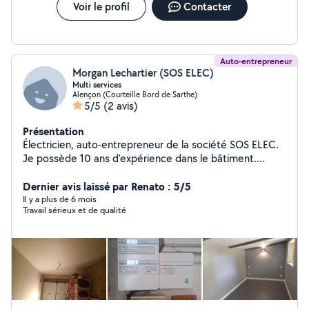
Voir le profil
Contacter
Auto-entrepreneur
Morgan Lechartier (SOS ELEC)
Multi services
Alençon (Courteille Bord de Sarthe)
5/5
(2 avis)
Présentation
Électricien, auto-entrepreneur de la société SOS ELEC.
Je possède 10 ans d'expérience dans le bâtiment.
Polyvalence dans toutes les activités du bâtiment (Pose
de placo, carrelage...). Mais également entretien de
Dernier avis laissé par Renato : 5/5
jardin.
Il y a plus de 6 mois
Travail sérieux et de qualité