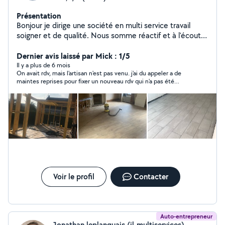
Présentation
Bonjour je dirige une société en multi service travail
soigner et de qualité. Nous somme réactif et à l'écoute
de notre clientèle. N'hésitez pas à venir vers nous on
feras tout le nécessaire pour que vous soyez satisfait de
Dernier avis laissé par Mick : 1/5
notre prestation. Depuis la création de la société nous
Il y a plus de 6 mois
On avait rdv, mais l'artisan n'est pas venu. j'ai du appeler a de
avons rénover plusieurs appartements et rénover
maintes reprises pour fixer un nouveau rdv qui n'a pas été
plusieurs salle de bain et effectuer plusieurs terrasse
honoré. Dommage
bois dont une de plus de 100 mètres carré sur pilotis.
Au plaisir de vous rencontrer et d'échanger avec vous
sur vos travaux. Cordialement Mik Services
Voir le profil
Contacter
Auto-entrepreneur
Jonathan leplanquais (jl-multiservices)