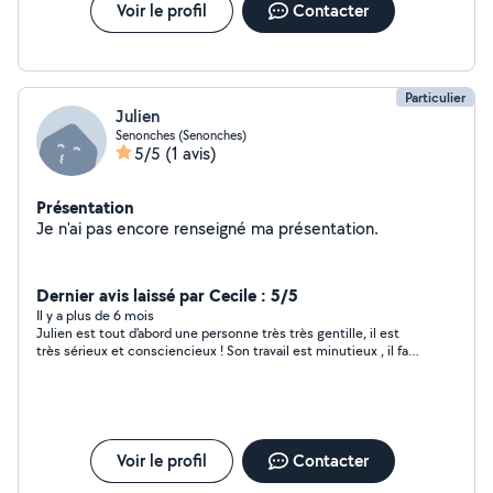
Voir le profil
Contacter
Particulier
Julien
Senonches (Senonches)
5/5
(1 avis)
Présentation
Je n'ai pas encore renseigné ma présentation.
Dernier avis laissé par Cecile : 5/5
Il y a plus de 6 mois
Julien est tout d'abord une personne très très gentille, il est
très sérieux et consciencieux ! Son travail est minutieux , il fait
tout pour ce soit parfait Je le recommande car c'est quelqu'un
un très bien qui fait parfaitement son travail
Voir le profil
Contacter