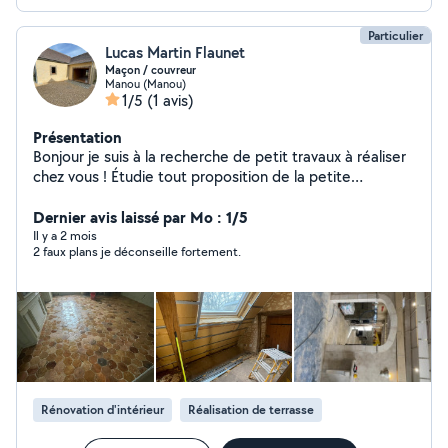
Particulier
Lucas Martin Flaunet
Maçon / couvreur
Manou (Manou)
1/5
(1 avis)
Présentation
Bonjour je suis à la recherche de petit travaux à réaliser
chez vous ! Étudie tout proposition de la petite
maçonnerie, tonte de pelouse, placo etc
(intérieure/exterieur) Jeune et motivé !
Dernier avis laissé par Mo : 1/5
Il y a 2 mois
2 faux plans je déconseille fortement.
Rénovation d'intérieur
Réalisation de terrasse