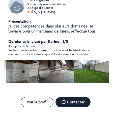
Ouvrier polyvalent du bâtiment
La Loupe (La Loupe)
4,6/5
(10 avis)
Présentation
j'ai des compétences dans plusieurs domaines. Je
travaille pour un marchand de biens. j'effectue tous
travaux du second oeuvre ( jardinage, peinture, placo,
carrelage, électricité, petite maçonnerie...) Pour plus de
Dernier avis laissé par Karine : 1/5
renseignements demandés aux personnes qui ont fait
Il y a plus de 6 mois
Surtout passez votre chemin … Le travail et l’attitude de ce
appel à moi pour avoir mon numéro ne pouvant
monsieur sont catastrophiques! Il est venu pour poser du
répondre à toutes les demandes.
travertin , en nous disant que c’était son métier … voici le
résultat …il n’a pas terminé le chantier et n’a pas eu le courage
de nous le dire en face, mais via un sms disant qu’il nous
déposait nos clés dans la boîte… il n’a bien entendu pas
proposer de nous rembourser, ni de trouver une solution pour
le saccage qu’il a fait !
Voir le profil
Contacter