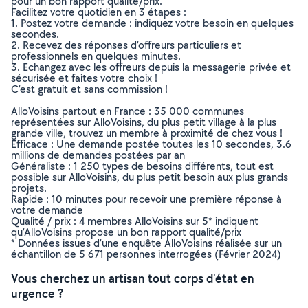
pour un bon rapport qualité/prix.
Facilitez votre quotidien en 3 étapes :
1. Postez votre demande : indiquez votre besoin en quelques
secondes.
2. Recevez des réponses d’offreurs particuliers et
professionnels en quelques minutes.
3. Echangez avec les offreurs depuis la messagerie privée et
sécurisée et faites votre choix !
C’est gratuit et sans commission !
AlloVoisins partout en France : 35 000 communes
représentées sur AlloVoisins, du plus petit village à la plus
grande ville, trouvez un membre à proximité de chez vous !
Efficace : Une demande postée toutes les 10 secondes, 3.6
millions de demandes postées par an
Généraliste : 1 250 types de besoins différents, tout est
possible sur AlloVoisins, du plus petit besoin aux plus grands
projets.
Rapide : 10 minutes pour recevoir une première réponse à
votre demande
Qualité / prix : 4 membres AlloVoisins sur 5* indiquent
qu’AlloVoisins propose un bon rapport qualité/prix
* Données issues d’une enquête AlloVoisins réalisée sur un
échantillon de 5 671 personnes interrogées (Février 2024)
Vous cherchez un artisan tout corps d'état en
urgence ?