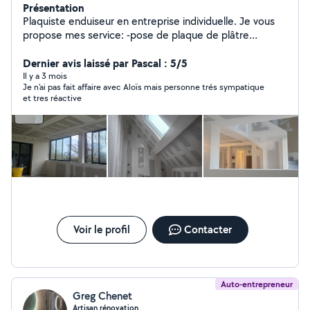
Présentation
Plaquiste enduiseur en entreprise individuelle. Je vous
propose mes service: -pose de plaque de plâtre
(plafond,mur) -pose isolation comble perdu ,plafond,
mur et cloison -pose bande joint -ratissage -création de
Dernier avis laissé par Pascal : 5/5
cloison de séparation ect. -pose de parquet -pose de
Il y a 3 mois
Je n'ai pas fait affaire avec Aloïs mais personne trés sympatique
verrière porte coulissante et porte standard. Pour tout
et tres réactive
autre renseignement n'hésitez pas à me contacter.
Voir le profil
Contacter
Auto-entrepreneur
Greg Chenet
Artisan rénovation