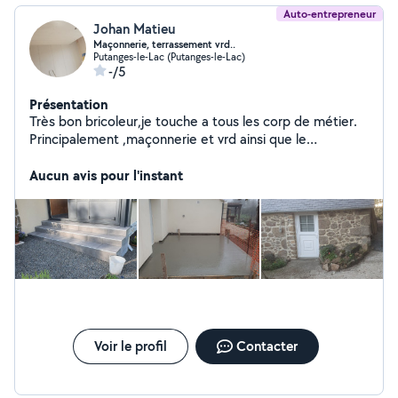
Auto-entrepreneur
Johan Matieu
Maçonnerie, terrassement vrd..
Putanges-le-Lac (Putanges-le-Lac)
-/5
Présentation
Très bon bricoleur,je touche a tous les corp de métier.
Principalement ,maçonnerie et vrd ainsi que le
terrassement . Jointoiement de mur en pierre,
ouverture est modification d ouverture dans mur
Aucun avis pour l'instant
porteur, dalle béton, montage de pierre est parpaing.
Terrassement, aménagement extérieur et cour, pose
de bordure et pavé, création de réseaux divers... Pose
de carrelages. Placo,bande a joint, peinture... Plusieurs
rénovation complète de maison ,a mon actif.
Voir le profil
Contacter