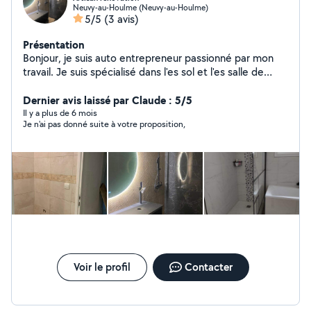
Neuvy-au-Houlme (Neuvy-au-Houlme)
5/5
(3 avis)
Présentation
Bonjour, je suis auto entrepreneur passionné par mon
travail. Je suis spécialisé dans l'es sol et l'es salle de
bain. Je fait aussi de la plomberie et de la maçonnerie.
Je suis disponible sur un large secteur.
Dernier avis laissé par Claude : 5/5
Il y a plus de 6 mois
Je n'ai pas donné suite à votre proposition,
Voir le profil
Contacter