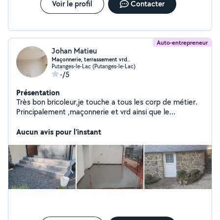
Voir le profil
Contacter
Auto-entrepreneur
Johan Matieu
Maçonnerie, terrassement vrd..
Putanges-le-Lac (Putanges-le-Lac)
-/5
Présentation
Très bon bricoleur,je touche a tous les corp de métier.
Principalement ,maçonnerie et vrd ainsi que le
terrassement . Jointoiement de mur en pierre,
ouverture est modification d ouverture dans mur
Aucun avis pour l'instant
porteur, dalle béton, montage de pierre est parpaing.
Terrassement, aménagement extérieur et cour, pose
de bordure et pavé, création de réseaux divers... Pose
de carrelages. Placo,bande a joint, peinture... Plusieurs
rénovation complète de maison ,a mon actif.