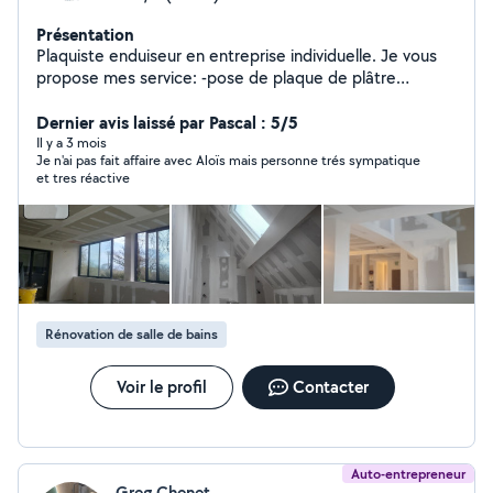
Présentation
Plaquiste enduiseur en entreprise individuelle. Je vous
propose mes service: -pose de plaque de plâtre
(plafond,mur) -pose isolation comble perdu ,plafond,
mur et cloison -pose bande joint -ratissage -création de
Dernier avis laissé par Pascal : 5/5
cloison de séparation ect. -pose de parquet -pose de
Il y a 3 mois
Je n'ai pas fait affaire avec Aloïs mais personne trés sympatique
verrière porte coulissante et porte standard. Pour tout
et tres réactive
autre renseignement n'hésitez pas à me contacter.
Rénovation de salle de bains
Voir le profil
Contacter
Auto-entrepreneur
Greg Chenet