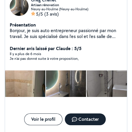
Artisan rénovation
Neuvy-au-Houlme (Neuvy-au-Houlme)
5/5
(3 avis)
Présentation
Bonjour, je suis auto entrepreneur passionné par mon
travail. Je suis spécialisé dans l'es sol et l'es salle de
bain. Je fait aussi de la plomberie et de la maçonnerie.
Je suis disponible sur un large secteur.
Dernier avis laissé par Claude : 5/5
Il y a plus de 6 mois
Je n'ai pas donné suite à votre proposition,
Voir le profil
Contacter