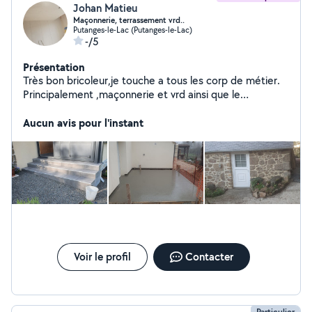
Johan Matieu
Maçonnerie, terrassement vrd..
Putanges-le-Lac (Putanges-le-Lac)
-/5
Présentation
Très bon bricoleur,je touche a tous les corp de métier.
Principalement ,maçonnerie et vrd ainsi que le
terrassement . Jointoiement de mur en pierre,
ouverture est modification d ouverture dans mur
Aucun avis pour l'instant
porteur, dalle béton, montage de pierre est parpaing.
Terrassement, aménagement extérieur et cour, pose
de bordure et pavé, création de réseaux divers... Pose
de carrelages. Placo,bande a joint, peinture... Plusieurs
rénovation complète de maison ,a mon actif.
Voir le profil
Contacter
Particulier