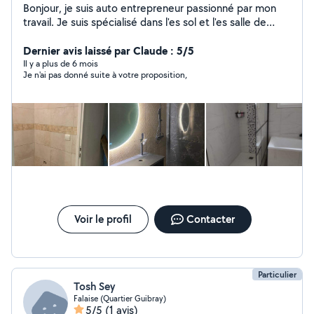
Bonjour, je suis auto entrepreneur passionné par mon
travail. Je suis spécialisé dans l'es sol et l'es salle de
bain. Je fait aussi de la plomberie et de la maçonnerie.
Je suis disponible sur un large secteur.
Dernier avis laissé par Claude : 5/5
Il y a plus de 6 mois
Je n'ai pas donné suite à votre proposition,
Voir le profil
Contacter
Particulier
Tosh Sey
Falaise (Quartier Guibray)
5/5
(1 avis)