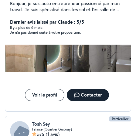
Bonjour, je suis auto entrepreneur passionné par mon
travail. Je suis spécialisé dans l'es sol et l'es salle de
bain. Je fait aussi de la plomberie et de la maçonnerie.
Je suis disponible sur un large secteur.
Dernier avis laissé par Claude : 5/5
Il y a plus de 6 mois
Je n'ai pas donné suite à votre proposition,
Voir le profil
Contacter
Particulier
Tosh Sey
Falaise (Quartier Guibray)
5/5
(1 avis)