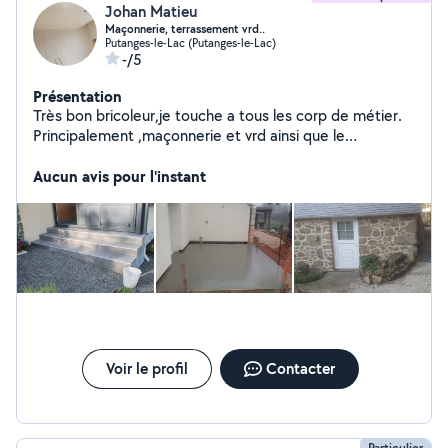
Johan Matieu
Maçonnerie, terrassement vrd..
Putanges-le-Lac (Putanges-le-Lac)
-/5
Présentation
Très bon bricoleur,je touche a tous les corp de métier.
Principalement ,maçonnerie et vrd ainsi que le
terrassement . Jointoiement de mur en pierre,
ouverture est modification d ouverture dans mur
Aucun avis pour l'instant
porteur, dalle béton, montage de pierre est parpaing.
Terrassement, aménagement extérieur et cour, pose
de bordure et pavé, création de réseaux divers... Pose
de carrelages. Placo,bande a joint, peinture... Plusieurs
rénovation complète de maison ,a mon actif.
Voir le profil
Contacter
Particulier