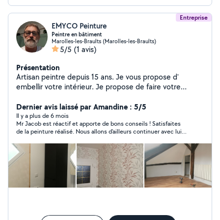
Entreprise
EMYCO Peinture
Peintre en bâtiment
Marolles-les-Braults (Marolles-les-Braults)
5/5
(1 avis)
Présentation
Artisan peintre depuis 15 ans. Je vous propose d'
embellir votre intérieur. Je propose de faire votre
peinture intérieure et extérieure. je pose également du
parquet flottant et PVC. Je rénove vos salles de
Dernier avis laissé par Amandine : 5/5
bain.pose de placo et bande a joint.
Il y a plus de 6 mois
Mr Jacob est réactif et apporte de bons conseils ! Satisfaites
de la peinture réalisé. Nous allons d'ailleurs continuer avec lui
pour les autres pièces de la maison. Pédagogue durant les
travaux afin de développer nos compétences en tant que
particulier.