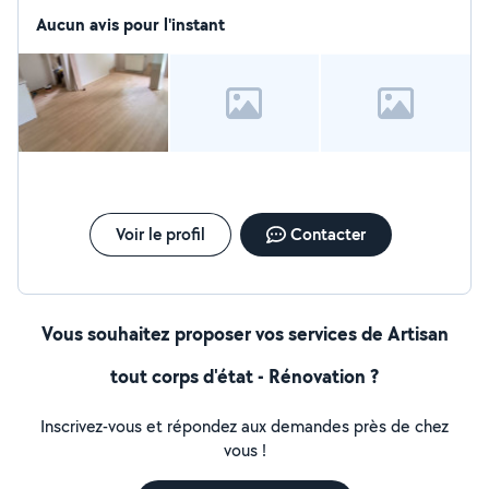
électrique à jour Je rénové tous type d'habitation Que
ce sois de la dalle au plafond je ferai votre maison un
Aucun avis pour l'instant
rêve Et un rêve en réalité avec un taux qualité prix très
abordable
Voir le profil
Contacter
Vous souhaitez proposer vos services de Artisan
tout corps d'état - Rénovation ?
Inscrivez-vous et répondez aux demandes près de chez
vous !