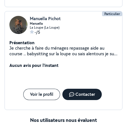
Particulier
Manuella Pichot
Manuella
La Loupe (La Loupe)
-/5
Présentation
Je cherche à faire du ménages repassage aide au
course .. babysitting sur la loupe ou sais alentours je suis
véhiculé Je fais du ménage chez un personne
handicapée et tout se passe très bien
Aucun avis pour l'instant
Voir le profil
Contacter
Nos utilisateurs nous évaluent