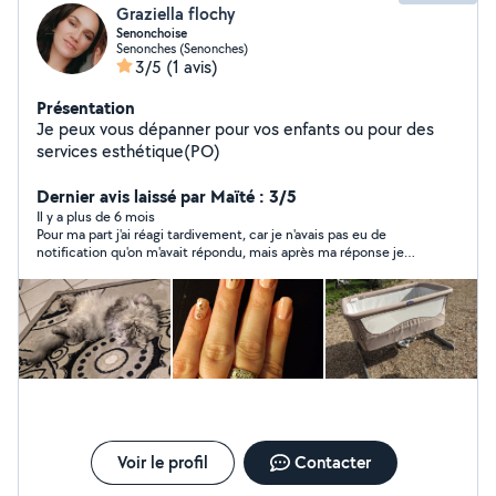
Graziella flochy
Senonchoise
Senonches (Senonches)
3/5
(1 avis)
Présentation
Je peux vous dépanner pour vos enfants ou pour des
services esthétique(PO)
Dernier avis laissé par Maïté : 3/5
Il y a plus de 6 mois
Pour ma part j'ai réagi tardivement, car je n'avais pas eu de
notification qu'on m'avait répondu, mais après ma réponse je
n'ai pas eu de retour par la suite et j'ai eu une demande
d'évaluation...(c'est mon premier essai sur le site).
Voir le profil
Contacter