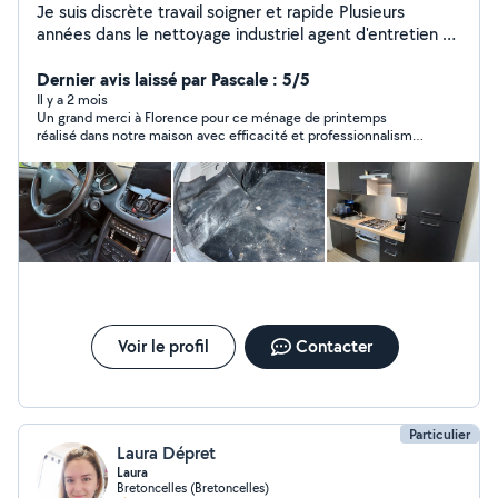
Je suis discrète travail soigner et rapide Plusieurs
années dans le nettoyage industriel agent d'entretien et
responsable de site . Envoyer moi un message
directement je ne peux pas réponde à des annonce à
Dernier avis laissé par Pascale : 5/5
plus de 50km
Il y a 2 mois
Un grand merci à Florence pour ce ménage de printemps
réalisé dans notre maison avec efficacité et professionnalisme
!!
Voir le profil
Contacter
Particulier
Laura Dépret
Laura
Bretoncelles (Bretoncelles)