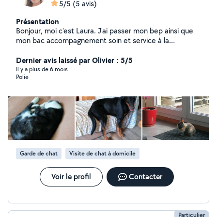
5/5
(5 avis)
Présentation
Bonjour, moi c'est Laura. J'ai passer mon bep ainsi que
mon bac accompagnement soin et service à la
personne que j'ai obtenue. Je travail depuis 5ans en
tand qu'aide à domicile. Auprès des enfants, personnes
Dernier avis laissé par Olivier : 5/5
âgées et des animaux. J'ai également mon attestation
Il y a plus de 6 mois
Polie
de connaissances des animaux de compagnie d'espèce
domestique. Et j'ai également passé une formation de "
responsable de pension chien et chat " que j'ai obtenu
avec 17.5/20 ! J'ai pour grand projet d'ouvrir ma propre
pension animalière. Je suis à l'écoute calme et
souriante.
Garde de chat
Visite de chat à domicile
Voir le profil
Contacter
Particulier