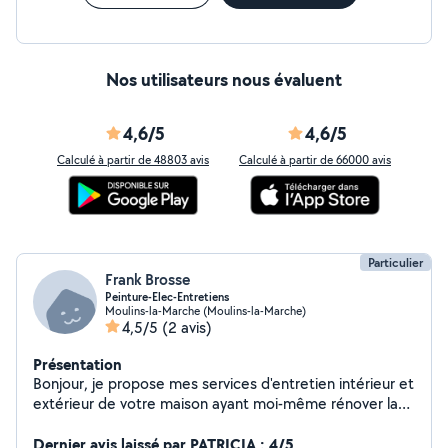
Nos utilisateurs nous évaluent
4,6/5
4,6/5
Calculé à partir de 48803 avis
Calculé à partir de 66000 avis
Particulier
Frank Brosse
Peinture-Elec-Entretiens
Moulins-la-Marche (Moulins-la-Marche)
4,5/5
(2 avis)
Présentation
Bonjour, je propose mes services d'entretien intérieur et
extérieur de votre maison ayant moi-même rénover la
mienne. Je suis professionnellement dans le domaine
de l'électroménager et j'ai acquis beaucoup de
Dernier avis laissé par PATRICIA : 4/5