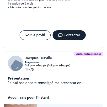
connaissances dans l'électricité, je me ferais un plaisir
Il y a plus de 6 mois
a l écoute pour les petits travaux
de vous en faire profiter.
Voir le profil
Contacter
Auto-entrepreneur
Jacques Durville
Maçonnerie
Soligny-la-Trappe (Soligny-la-Trappe)
-/5
Présentation
Je n'ai pas encore renseigné ma présentation.
Aucun avis pour l'instant