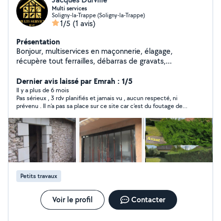
Multi services
Soligny-la-Trappe (Soligny-la-Trappe)
1/5
(1 avis)
Présentation
Bonjour, multiservices en maçonnerie, élagage,
récupère tout ferrailles, débarras de gravats,
maison...ect N'hésitez pas à me contacter pour
quelconque prestation.
Dernier avis laissé par Emrah : 1/5
Il y a plus de 6 mois
Pas sérieux , 3 rdv planifiés et jamais vu , aucun respecté, ni
prévenu . Il n’a pas sa place sur ce site car c’est du foutage de
gueule. Très déçue. A fuire !
Petits travaux
Voir le profil
Contacter