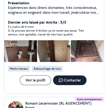
Présentation
Expériences dans divers domaines, très consciencieux,
soigneux et exigeant dans mon travail, j'exécuterai vos
travaux en fonction de vos demandes. N'hésitez pas à
consulter mes réalisations. Je suis en mesure de réaliser
Dernier avis laissé par Amrita : 5/5
les travaux suivants : - Pose de toute fermeture (porte,
Il y a plus de 6 mois
Si Je pouvais donner 6 étoiles ça ne serait pas assez. Très
menuiseries neuve et en rénovation, portail, clôture,
sérieux, tres agréable, travail de très haut qualité.
etc). - Pose de pergola, Carport..... - Peinture
(préparation des surfaces, mise en peinture, déco...), -
Pose de panneaux de doublage avec isolation phonique
ou thermique - Petite plomberie (raccordements,
évacuation, entretien...) - Installation de sanitaires -
Pose de tout revêtement (carrelage mural et sol,
linoléum, papiers peint, fibre de verre, etc...) -
Petits travaux
Rebouchage de trou
Électricité (prises, éclairage, extension...). - Motorisation
de portail (installation, programmation, dépannage
d'ouvrants, serrure, ...). - Toutes interventions dans la
Voir le profil
Contacter
maison (pose d'étagères, rideaux, etc...) N'hésitez pas à
me contacter pour une rencontre, conseils et une
estimation de tarifs.
Auto-entrepreneur
Romain Lecervoisier (RL AGENCEMENT)
Romain