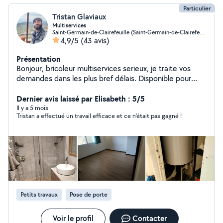
Particulier
Tristan Glaviaux
Multiservices
Saint-Germain-de-Clairefeuille (Saint-Germain-de-Clairefeuille)
4,9/5
(43 avis)
Présentation
Bonjour, bricoleur multiservices serieux, je traite vos
demandes dans les plus bref délais. Disponible pour
tout types de travaux: - montage/démontage de
meubles - pose de meubles, étagères, barre à rideaux,
Dernier avis laissé par Elisabeth : 5/5
... - rebouchage de trous - Pose de sol & plinthes -
Il y a 5 mois
Tristan a effectué un travail efficace et ce n'était pas gagné !
Réparation & entretien d'électroménager - peinture -
Aide au déménagement/chargement/déchargement -
Plomberie - Jardinage -petite mécanique auto
(entretien courant) -.... N'hésitez pas à me contacter
pour tout renseignements.
Petits travaux
Pose de porte
Voir le profil
Contacter