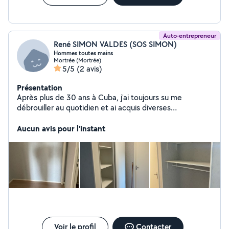
Auto-entrepreneur
René SIMON VALDES (SOS SIMON)
Hommes toutes mains
Mortrée (Mortrée)
5/5
(2 avis)
Présentation
Après plus de 30 ans à Cuba, j'ai toujours su me
débrouiller au quotidien et ai acquis diverses
compétences manuelles. Après avoir travaillé pendant
près de 3 ans comme serrurier, et face à l'absence
Aucun avis pour l'instant
d'artisans disponibles, je me suis mis à mon compte
pour vous ouvrir mon champ de compétences!
N'hésitez pas à me contacter pour évoquer votre
besoin. Je saurai trouver une solution!
Voir le profil
Contacter