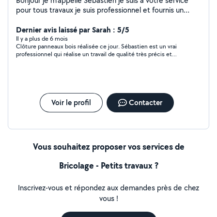
Bonjour je m'appelle Sébastien je suis à votre service
pour tous travaux je suis professionnel et fournis un
travaille de qualité
Dernier avis laissé par Sarah : 5/5
Il y a plus de 6 mois
Clôture panneaux bois réalisée ce jour. Sébastien est un vrai
professionnel qui réalise un travail de qualité très précis et
fournit de bons conseils. Je recommande ce voisin et compte
faire appel à ses services à nouveau. Encore merci !
Voir le profil
Contacter
Vous souhaitez proposer vos services de
Bricolage - Petits travaux ?
Inscrivez-vous et répondez aux demandes près de chez
vous !