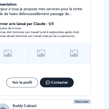
ésentation
njour à tous je propose mes services pour la tonte
ille de haies débroussaillement passage de
oculteur j'ai le matériel nécessaire pour plus
information contacter.
nier avis laissé par Claude : 1/5
y a plus de 6 mois
mas doit terminer son travail lundi 4 septembre après-midi.
mas devait terminer son travail mais je n'ai vu personne;
ù mon changement d'évaluation.
Voir le profil
Contacter
Particulier
Ruddy Cubizol