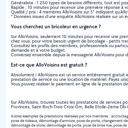
Généraliste : 1 250 types de besoins différents, tout est poss
Rapide : 10 minutes pour recevoir une première réponse à 
Qualité / prix : 4 membres AlloVoisins sur 5* indiquent qu’All
* Données issues d’une enquête AlloVoisins réalisée sur un é
Vous cherchez un bricoleur en urgence ?
Sur AlloVoisins, seulement 10 minutes pour recevoir une p
chez vous, pour votre besoin urgent de bricolage - petits tra
Consultez les profils des membres, professionnels ou particuli
demande et à votre budget.
Conversez ensemble depuis la messagerie AlloVoisins pour de
Est-ce que AlloVoisins est gratuit ?
Absolument ! AlloVoisins est un service entièrement gratuit 
prestation de service ou une location de matériel. Payez uniq
Vous pouvez réaliser le paiement en ligne de la prestation di
Sur AlloVoisins, trouvez toutes les prestations de services po
Provinces, Saint-Roch-Trois Croix-Gm, Belle Etoile-2eme Db-C
Autres exemples de prestations réalisées par nos membres : accrochage 
pose de rideaux, démontage d'armoire, pose de porte, changement de po
démontage de store, démontage de porte, pose de brise vue, pose de suspe