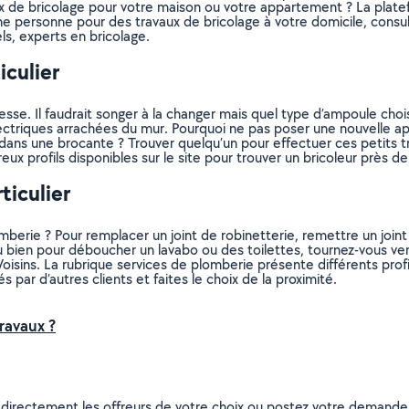
 de bricolage pour votre maison ou votre appartement ? La platefor
e personne pour des travaux de bricolage à votre domicile, consult
ls, experts en bricolage.
iculier
esse. Il faudrait songer à la changer mais quel type d’ampoule cho
électriques arrachées du mur. Pourquoi ne pas poser une nouvelle a
ans une brocante ? Trouver quelqu’un pour effectuer ces petits tra
ux profils disponibles sur le site pour trouver un bricoleur près d
ticulier
erie ? Pour remplacer un joint de robinetterie, remettre un joint
 bien pour déboucher un lavabo ou des toilettes, tournez-vous vers
oisins. La rubrique services de plomberie présente différents profi
s par d’autres clients et faites le choix de la proximité.
ravaux ?
z directement les offreurs de votre choix ou postez votre demand