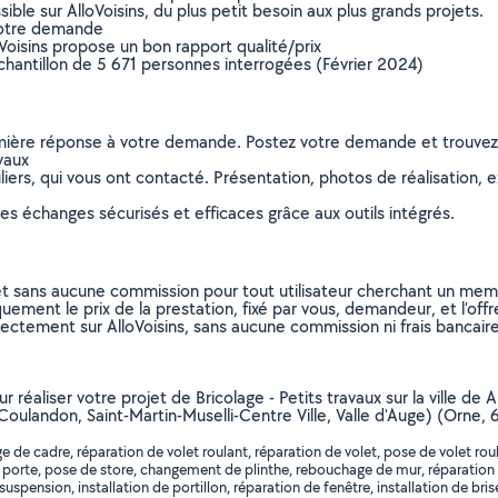
ible sur AlloVoisins, du plus petit besoin aux plus grands projets.
votre demande
oVoisins propose un bon rapport qualité/prix
chantillon de 5 671 personnes interrogées (Février 2024)
remière réponse à votre demande. Postez votre demande et trouve
vaux
ers, qui vous ont contacté. Présentation, photos de réalisation, exp
s échanges sécurisés et efficaces grâce aux outils intégrés.
et sans aucune commission pour tout utilisateur cherchant un membre
uement le prix de la prestation, fixé par vous, demandeur, et l’offr
rectement sur AlloVoisins, sans aucune commission ni frais bancaire
ur réaliser votre projet de Bricolage - Petits travaux sur la ville d
oulandon, Saint-Martin-Muselli-Centre Ville, Valle d'Auge) (Orne,
de cadre, réparation de volet roulant, réparation de volet, pose de volet rou
rte, pose de store, changement de plinthe, rebouchage de mur, réparation de
nsion, installation de portillon, réparation de fenêtre, installation de brise v