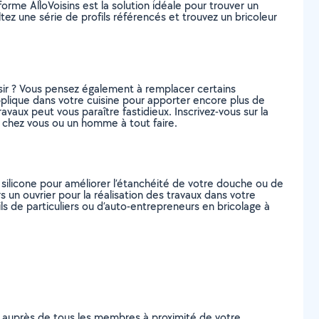
me AlloVoisins est la solution idéale pour trouver un
ez une série de profils référencés et trouvez un bricoleur
isir ? Vous pensez également à remplacer certains
pplique dans votre cuisine pour apporter encore plus de
vaux peut vous paraître fastidieux. Inscrivez-vous sur la
e chez vous ou un homme à tout faire.
 silicone pour améliorer l’étanchéité de votre douche ou de
 un ouvrier pour la réalisation des travaux dans votre
ls de particuliers ou d’auto-entrepreneurs en bricolage à
e auprès de tous les membres à proximité de votre