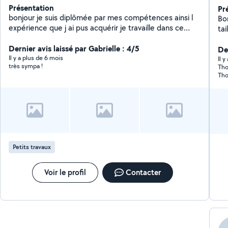
Présentation
Pr
bonjour je suis diplômée par mes compétences ainsi l
Bo
expérience que j ai pus acquérir je travaille dans ce
ta
milieu professionnel dans le bâtiment dans la
mot
menuiserie également plaquiste je travaille depuis 5
Dernier avis laissé par Gabrielle : 4/5
d'
Der
ans dans l entreprise poseur de fenêtre véranda
Il y a plus de 6 mois
Il 
très sympa !
Tho
poseur de porte de garage etc.. je suis perfectionniste
Tho
polyvalent et je suis à votre écoute au besoin
d'o
demander
Petits travaux
Voir le profil
Contacter