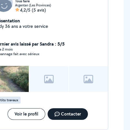
Tous faire
Argentan (Les Provinces)
4,2/5
(5 avis)
ésentation
dy 36 ans a votre service
rnier avis laissé par Sandra : 5/5
 a 2 mois
annage fait avec sérieux
tits travaux
Voir le profil
Contacter