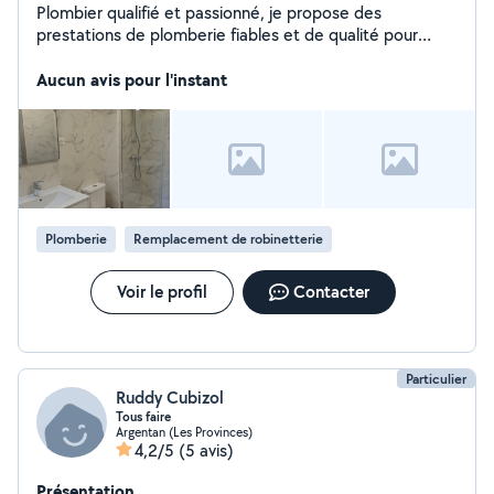
Plombier qualifié et passionné, je propose des
prestations de plomberie fiables et de qualité pour
particuliers et professionnels. Grâce à une intervention
rapide, un diagnostic précis et des finitions soignées, je
Aucun avis pour l'instant
vous garantis un service professionnel adapté à vos
besoins. Transparence, efficacité et sérieux sont au
cœur de mon travail.
Plomberie
Remplacement de robinetterie
Voir le profil
Contacter
Particulier
Ruddy Cubizol
Tous faire
Argentan (Les Provinces)
4,2/5
(5 avis)
Présentation