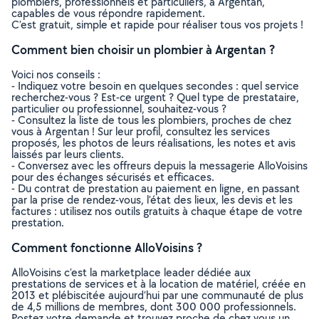
plombiers, professionnels et particuliers, à Argentan,
capables de vous répondre rapidement.
C’est gratuit, simple et rapide pour réaliser tous vos projets !
Comment bien choisir un plombier à Argentan ?
Voici nos conseils :
- Indiquez votre besoin en quelques secondes : quel service
recherchez-vous ? Est-ce urgent ? Quel type de prestataire,
particulier ou professionnel, souhaitez-vous ?
- Consultez la liste de tous les plombiers, proches de chez
vous à Argentan ! Sur leur profil, consultez les services
proposés, les photos de leurs réalisations, les notes et avis
laissés par leurs clients.
- Conversez avec les offreurs depuis la messagerie AlloVoisins
pour des échanges sécurisés et efficaces.
- Du contrat de prestation au paiement en ligne, en passant
par la prise de rendez-vous, l’état des lieux, les devis et les
factures : utilisez nos outils gratuits à chaque étape de votre
prestation.
Comment fonctionne AlloVoisins ?
AlloVoisins c’est la marketplace leader dédiée aux
prestations de services et à la location de matériel, créée en
2013 et plébiscitée aujourd’hui par une communauté de plus
de 4,5 millions de membres, dont 300 000 professionnels.
Postez votre demande et trouvez proche de chez vous un