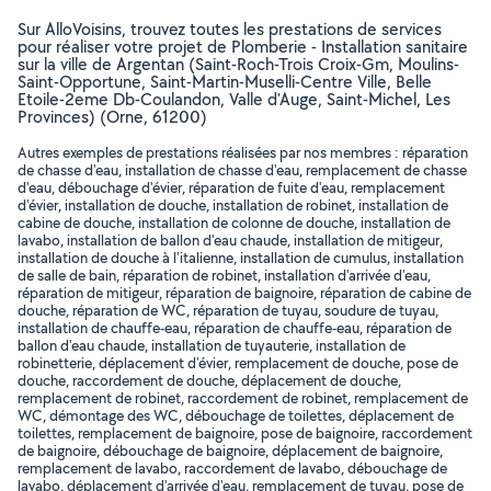
Sur AlloVoisins, trouvez toutes les prestations de services
pour réaliser votre projet de Plomberie - Installation sanitaire
sur la ville de Argentan (Saint-Roch-Trois Croix-Gm, Moulins-
Saint-Opportune, Saint-Martin-Muselli-Centre Ville, Belle
Etoile-2eme Db-Coulandon, Valle d'Auge, Saint-Michel, Les
Provinces) (Orne, 61200)
Autres exemples de prestations réalisées par nos membres : réparation
de chasse d'eau, installation de chasse d'eau, remplacement de chasse
d'eau, débouchage d'évier, réparation de fuite d'eau, remplacement
d'évier, installation de douche, installation de robinet, installation de
cabine de douche, installation de colonne de douche, installation de
lavabo, installation de ballon d'eau chaude, installation de mitigeur,
installation de douche à l'italienne, installation de cumulus, installation
de salle de bain, réparation de robinet, installation d'arrivée d'eau,
réparation de mitigeur, réparation de baignoire, réparation de cabine de
douche, réparation de WC, réparation de tuyau, soudure de tuyau,
installation de chauffe-eau, réparation de chauffe-eau, réparation de
ballon d'eau chaude, installation de tuyauterie, installation de
robinetterie, déplacement d'évier, remplacement de douche, pose de
douche, raccordement de douche, déplacement de douche,
remplacement de robinet, raccordement de robinet, remplacement de
WC, démontage des WC, débouchage de toilettes, déplacement de
toilettes, remplacement de baignoire, pose de baignoire, raccordement
de baignoire, débouchage de baignoire, déplacement de baignoire,
remplacement de lavabo, raccordement de lavabo, débouchage de
lavabo, déplacement d'arrivée d'eau, remplacement de tuyau, pose de