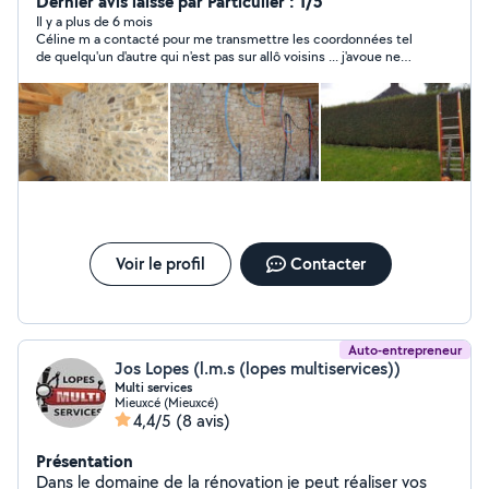
Dernier avis laissé par Particulier : 1/5
Il y a plus de 6 mois
Céline m a contacté pour me transmettre les coordonnées tel
de quelqu'un d'autre qui n'est pas sur allô voisins ... j'avoue ne
pas comprendre .
Voir le profil
Contacter
Auto-entrepreneur
Jos Lopes (l.m.s (lopes multiservices))
Multi services
Mieuxcé (Mieuxcé)
4,4/5
(8 avis)
Présentation
Dans le domaine de la rénovation je peut réaliser vos