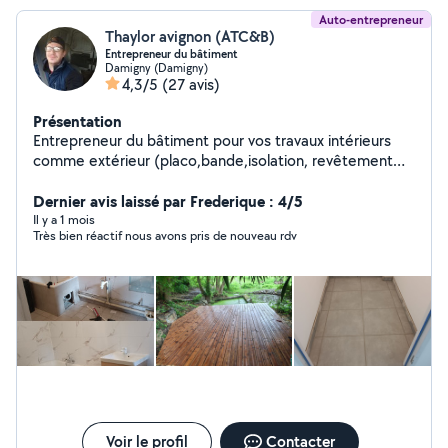
Auto-entrepreneur
Thaylor avignon (ATC&B)
Entrepreneur du bâtiment
Damigny (Damigny)
4,3/5
(27 avis)
Présentation
Entrepreneur du bâtiment pour vos travaux intérieurs
comme extérieur (placo,bande,isolation, revêtement
mural et sol,papier peint, parquet, menuiseries,montage
de cuisine, maçonnerie, faïence, carrelage...) une
Dernier avis laissé par Frederique : 4/5
formation en électricité et titulaire d'un CAP en
Il y a 1 mois
Très bien réactif nous avons pris de nouveau rdv
couverture.
Voir le profil
Contacter