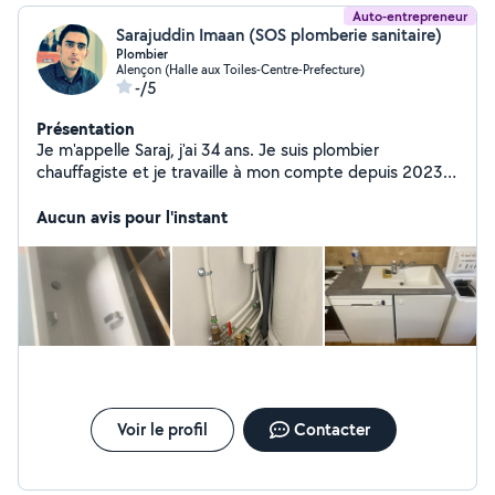
Auto-entrepreneur
Sarajuddin Imaan (SOS plomberie sanitaire)
Plombier
Alençon (Halle aux Toiles-Centre-Prefecture)
-/5
Présentation
Je m'appelle Saraj, j'ai 34 ans. Je suis plombier
chauffagiste et je travaille à mon compte depuis 2023,
mon société s'appelle "SOS Plomberie " et je deserve
Alençon 61000 et ses alentours . Je reste à votre
Aucun avis pour l'instant
écoute pour vous accompagner dans vos projets. -
Plomberie (neuf et rénovation). - Installation salle de
bains complète. - Remplacement radiateurs. -
Installation sanitaires (lavabo, évier , douche, baignoire,
bidet). - Canalisation (nettoyage, curage, débouchage).
- Adoucisseur d'eau. - Petits travaux de plomberie -
Réparation des fuites d'eau Je vous remercie pour votre
confiance et à bientôt
Voir le profil
Contacter