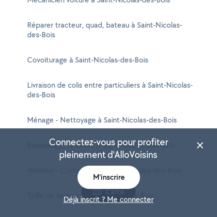
Réparer tracteur, quad, bateau à Saint-Nicolas-
des-Bois
Covoiturage à Saint-Nicolas-des-Bois
Livraison de colis entre particuliers à Saint-Nicolas-
des-Bois
Ménage - Nettoyage à Saint-Nicolas-des-Bois
Connectez-vous pour profiter
Repassage - lessives à Saint-Nicolas-des-Bois
pleinement d'AlloVoisins
Vendeur - Commercial à Saint-Nicolas-des-Bois
M'inscrire
Carte
Taille de haies à Saint-Nicolas-des-Bois
Déjà inscrit ? Me connecter