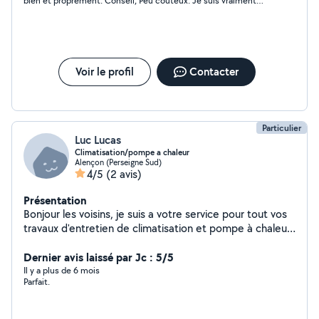
bien et proprement. Conseil, Peu couteux. Je suis vraiment
satisfaite du boulot. Je recommande
Voir le profil
Contacter
Particulier
Luc Lucas
Climatisation/pompe a chaleur
Alençon (Perseigne Sud)
4/5
(2 avis)
Présentation
Bonjour les voisins, je suis a votre service pour tout vos
travaux d'entretien de climatisation et pompe à chaleur,
plomberie, fibre optique . A bientôt
Dernier avis laissé par Jc : 5/5
Il y a plus de 6 mois
Parfait.