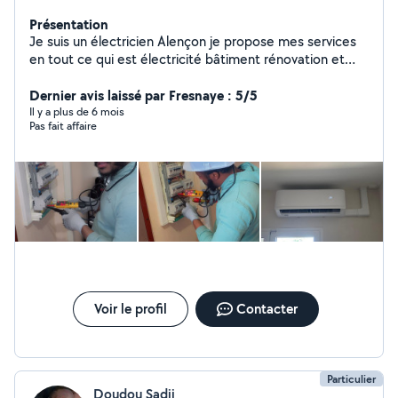
Présentation
Je suis un électricien Alençon je propose mes services
en tout ce qui est électricité bâtiment rénovation et
mise en conformité je suis également plomberie
chauffagiste tout ce qui est plomberie à chauffage je
Dernier avis laissé par Fresnaye : 5/5
suis à votre disponibilité 24 heures sur 24 les dépannage
Il y a plus de 6 mois
Pas fait affaire
en prioritaire.
Voir le profil
Contacter
Particulier
Doudou Sadji