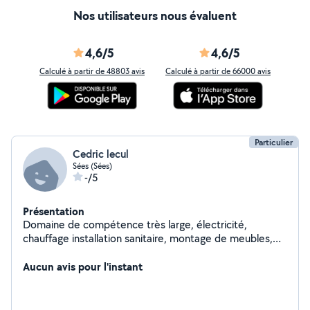
Nos utilisateurs nous évaluent
4,6/5
4,6/5
Calculé à partir de 48803 avis
Calculé à partir de 66000 avis
Particulier
Cedric lecul
Sées (Sées)
-/5
Présentation
Domaine de compétence très large, électricité,
chauffage installation sanitaire, montage de meubles,
espace verts,terrassement,pose de placo travail
soigner, aide aux personnes déménagent, etc...
Aucun avis pour l'instant