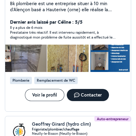
Bk plomberie est une entreprise situer à 10 min
d'Alençon basé a Hauterive (orne) elle réalise la
réparation de fuite les Débouchage le changement de
wc, chauffe eau, salle de bain , toilette suspendu ,
Dernier avis laissé par Céline : 5/5
Évacuations ect ....
Il y a plus de 6 mois
Prestataire très réactif. Il est intervenu rapidement, à
diagnostiqué mon problème de fuite aussitôt et a effectué les
travaux dans la foulée. Je recommande vivement ce
professionnel et n'hésiterai pas à faire de nouveau appel à ses
services au besoin.
Plomberie
Remplacement de WC
Voir le profil
Contacter
Auto-entrepreneur
Geoffrey Girard (hydro clim)
Frigoriste/plombier/chauffage
Neuilly-le-Bisson (Neuilly-le-Bisson)