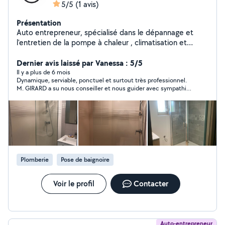
5/5
(1 avis)
Présentation
Auto entrepreneur, spécialisé dans le dépannage et
l'entretien de la pompe à chaleur , climatisation et
ballon thermodynamique. Je réalise également des
chantiers de plomberie et chauffage.
Dernier avis laissé par Vanessa : 5/5
Il y a plus de 6 mois
Dynamique, serviable, ponctuel et surtout très professionnel.
M. GIRARD a su nous conseiller et nous guider avec sympathie
et professionnalisme. Nous sommes conquis par la prestation
et nous recommandons ++
Plomberie
Pose de baignoire
Voir le profil
Contacter
Auto-entrepreneur