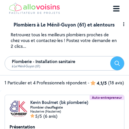
Plombiers à Le Ménil-Guyon (61) et alentours
Retrouvez tous les meilleurs plombiers proches de
chez vous et contactez-les ! Postez votre demande en
2 clics...
Plomberie - Installation sanitaire
Reche
à Le Ménil-Guyon (61)
1 Particulier et 4 Professionnels répondent
-
4,1/5
(18 avis)
Auto-entrepreneur
Kevin Boulmet (bk plomberie)
Plombier chauffagiste
Hauterive (Hauterive)
5/5
(6 avis)
Présentation