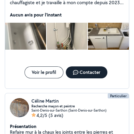
chauffagiste et je travaille à mon compte depuis 2023,
mon société s'appelle "SOS Plomberie " et je deserve
Alençon 61000 et ses alentours . Je reste à votre
Aucun avis pour l'instant
écoute pour vous accompagner dans vos projets. -
Plomberie (neuf et rénovation). - Installation salle de
bains complète. - Remplacement radiateurs. -
Installation sanitaires (lavabo, évier , douche, baignoire,
bidet). - Canalisation (nettoyage, curage, débouchage).
- Adoucisseur d'eau. - Petits travaux de plomberie -
Réparation des fuites d'eau Je vous remercie pour votre
confiance et à bientôt
Voir le profil
Contacter
Particulier
Céline Martin
Recherche maçon et peintre
Saint-Denis-sur-Sarthon (Saint-Denis-sur-Sarthon)
4,2/5
(5 avis)
Présentation
Refaire mur à la chaux les joints entre les pierres et