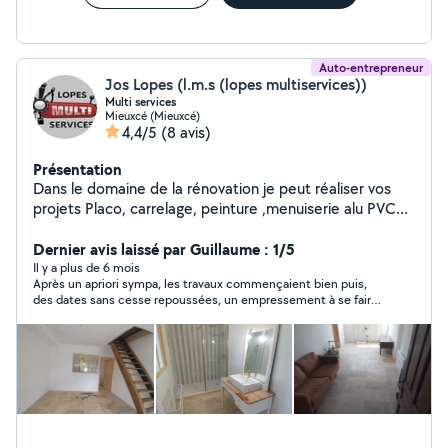
Auto-entrepreneur
Jos Lopes (l.m.s (lopes multiservices))
Multi services
Mieuxcé (Mieuxcé)
4,4/5
(8 avis)
Présentation
Dans le domaine de la rénovation je peut réaliser vos
projets Placo, carrelage, peinture ,menuiserie alu PVC
bois Serrurerie Autre L.M.S (lopes multiservices)
Dernier avis laissé par Guillaume : 1/5
Il y a plus de 6 mois
Après un apriori sympa, les travaux commençaient bien puis,
des dates sans cesse repoussées, un empressement à se faire
payer, une fois le solde payé, disparition totale, finitions
oubliées, chantier sale, plus de nouvelles. Extrêmement déçu !