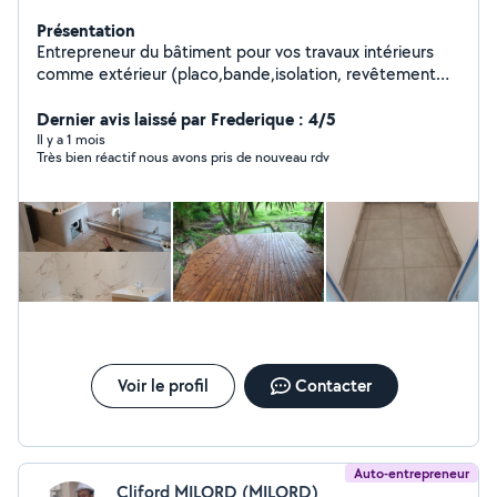
Présentation
Entrepreneur du bâtiment pour vos travaux intérieurs
comme extérieur (placo,bande,isolation, revêtement
mural et sol,papier peint, parquet, menuiseries,montage
de cuisine, maçonnerie, faïence, carrelage...) une
Dernier avis laissé par Frederique : 4/5
formation en électricité et titulaire d'un CAP en
Il y a 1 mois
Très bien réactif nous avons pris de nouveau rdv
couverture.
Voir le profil
Contacter
Auto-entrepreneur
Cliford MILORD (MILORD)