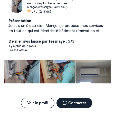
électricité plomberie peinture
Alençon (Perseigne Haut Eclair)
5/5
(2 avis)
Présentation
Je suis un électricien Alençon je propose mes services
en tout ce qui est électricité bâtiment rénovation et
mise en conformité je suis également plomberie
chauffagiste tout ce qui est plomberie à chauffage je
Dernier avis laissé par Fresnaye : 5/5
suis à votre disponibilité 24 heures sur 24 les dépannage
Il y a plus de 6 mois
Pas fait affaire
en prioritaire.
Voir le profil
Contacter