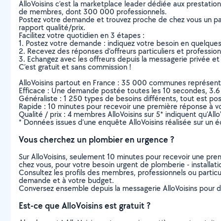
AlloVoisins c’est la marketplace leader dédiée aux prestatio
de membres, dont 300 000 professionnels.
Postez votre demande et trouvez proche de chez vous un parti
rapport qualité/prix.
Facilitez votre quotidien en 3 étapes :
1. Postez votre demande : indiquez votre besoin en quelque
2. Recevez des réponses d’offreurs particuliers et professio
3. Echangez avec les offreurs depuis la messagerie privée et 
C’est gratuit et sans commission !
AlloVoisins partout en France : 35 000 communes représentées 
Efficace : Une demande postée toutes les 10 secondes, 3.6
Généraliste : 1 250 types de besoins différents, tout est poss
Rapide : 10 minutes pour recevoir une première réponse à 
Qualité / prix : 4 membres AlloVoisins sur 5* indiquent qu’All
* Données issues d’une enquête AlloVoisins réalisée sur un é
Vous cherchez un plombier en urgence ?
Sur AlloVoisins, seulement 10 minutes pour recevoir une p
chez vous, pour votre besoin urgent de plomberie - installati
Consultez les profils des membres, professionnels ou particuli
demande et à votre budget.
Conversez ensemble depuis la messagerie AlloVoisins pour de
Est-ce que AlloVoisins est gratuit ?