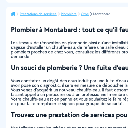
Prestations de services
Plombiers
Orne
Montabard
Plombier à Montabard : tout ce qu’il fau
Les travaux de rénovation en plomberie ainsi qu’une installa
s’agisse d’installer un chauffe-eau, de refaire une salle d’ea
plombiers proches de chez vous, consultez les différents pro
demande.
Un souci de plomberie ? Une fuite d’ea
Vous constatez un dégât des eaux induit par une fuite d’eau d
avoir posé son diagnostic, il sera en mesure de déboucher la 
Vous venez d’acquérir un nouveau chauffe-eau. Il faut désor
faisant appel à un particulier ou à un professionnel membre
Votre chauffe-eau est en panne et vous souhaitez le faire répa
en pour faire remplacer le siphon pour groupe de sécurité.
Trouvez une prestation de services pour
Vos toilettes sont bouchées et vous ne savez pas comment v