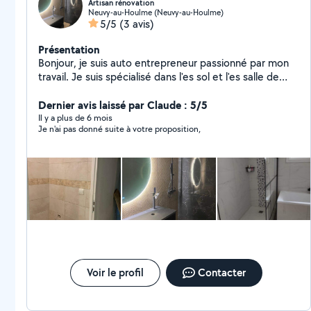
Artisan rénovation
Neuvy-au-Houlme (Neuvy-au-Houlme)
5/5
(3 avis)
Présentation
Bonjour, je suis auto entrepreneur passionné par mon
travail. Je suis spécialisé dans l'es sol et l'es salle de
bain. Je fait aussi de la plomberie et de la maçonnerie.
Je suis disponible sur un large secteur.
Dernier avis laissé par Claude : 5/5
Il y a plus de 6 mois
Je n'ai pas donné suite à votre proposition,
Voir le profil
Contacter