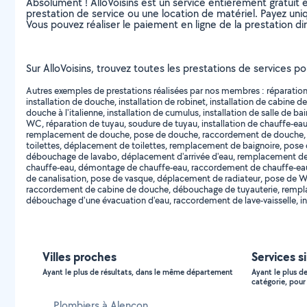
Absolument ! AlloVoisins est un service entièrement gratuit 
prestation de service ou une location de matériel. Payez uniq
Vous pouvez réaliser le paiement en ligne de la prestation di
Sur AlloVoisins, trouvez toutes les prestations de services po
Autres exemples de prestations réalisées par nos membres : réparation
installation de douche, installation de robinet, installation de cabine d
douche à l'italienne, installation de cumulus, installation de salle de b
WC, réparation de tuyau, soudure de tuyau, installation de chauffe-eau, 
remplacement de douche, pose de douche, raccordement de douche,
toilettes, déplacement de toilettes, remplacement de baignoire, pos
débouchage de lavabo, déplacement d'arrivée d'eau, remplacement de
chauffe-eau, démontage de chauffe-eau, raccordement de chauffe-ea
de canalisation, pose de vasque, déplacement de radiateur, pose 
raccordement de cabine de douche, débouchage de tuyauterie, rempla
débouchage d'une évacuation d'eau, raccordement de lave-vaisselle, ins
Villes proches
Services s
Ayant le plus de résultats, dans le même département
Ayant le plus d
catégorie, pour 
Plombiers à Alençon