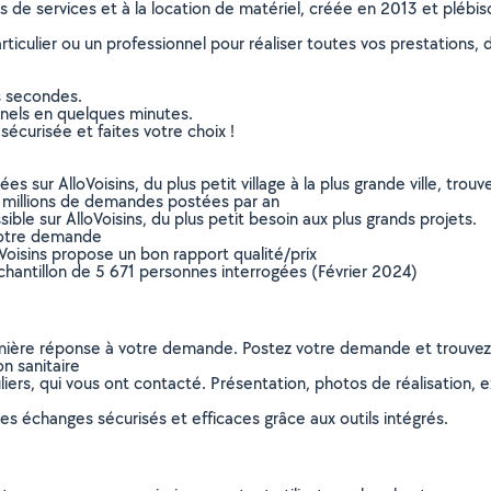
ns de services et à la location de matériel, créée en 2013 et plébi
culier ou un professionnel pour réaliser toutes vos prestations, d
s secondes.
nnels en quelques minutes.
sécurisée et faites votre choix !
sur AlloVoisins, du plus petit village à la plus grande ville, tro
 millions de demandes postées par an
ible sur AlloVoisins, du plus petit besoin aux plus grands projets.
votre demande
oVoisins propose un bon rapport qualité/prix
chantillon de 5 671 personnes interrogées (Février 2024)
remière réponse à votre demande. Postez votre demande et trouve
on sanitaire
ers, qui vous ont contacté. Présentation, photos de réalisation, exp
s échanges sécurisés et efficaces grâce aux outils intégrés.