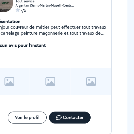
Tout service
Argentan (Saint-Martin-Muselli-Centre Ville)
-/5
ésentation
njour couvreur de métier peut effectuer tout travaux
 carrelage peinture maçonnerie et tout travaux de
icolage cordialement
cun avis pour l'instant
Voir le profil
Contacter