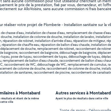
et sans aucune commission pour tout utilisateur cherchant un membre
uement le prix de la prestation, fixé par vous, demandeur, et l’offr
rectement sur AlloVoisins, sans aucune commission ni frais bancaire
ur réaliser votre projet de Plomberie - Installation sanitaire sur la
 de chasse d'eau, installation de chasse d'eau, remplacement de chasse d'eau,
e douche, installation de colonne de douche, installation de lavabo, installation
ain, réparation de robinet, installation d'arrivée d'eau, réparation de mitigeur,
réparation de chauffe-eau, réparation de ballon d'eau chaude, installation de 
 déplacement de douche, remplacement de robinet, raccordement de robi
e de baignoire, raccordement de baignoire, débouchage de baignoire, déplac
 tuyau, pose de tuyau, raccordement de tuyau, débouchage de tuyau, dépla
u, remplacement de ballon d'eau chaude, raccordement de ballon d'eau chau
de WC, raccordement de WC, débouchage de WC, remplacement de cumulus, r
cement de colonne de douche, raccordement de colonne de douche, installat
tallation de sanitaires, raccordement de piscine, raccordement de canalisatio
imilaires à Montabard
Autres services à Montabard
e résultats et étant de la même
Ayant le plus de résultats dans cette ville
cette ville
Tonte de gazon - Débroussaill