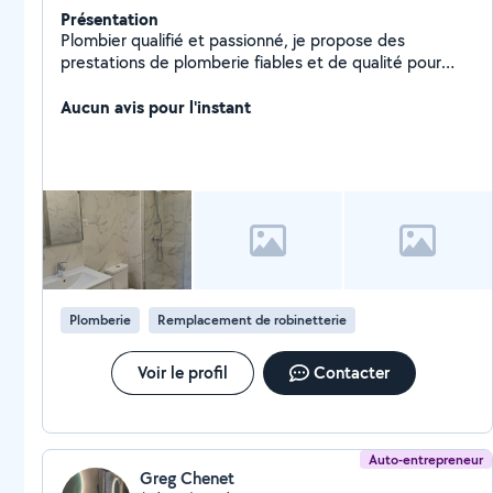
Présentation
Plombier qualifié et passionné, je propose des
prestations de plomberie fiables et de qualité pour
particuliers et professionnels. Grâce à une intervention
rapide, un diagnostic précis et des finitions soignées, je
Aucun avis pour l'instant
vous garantis un service professionnel adapté à vos
besoins. Transparence, efficacité et sérieux sont au
cœur de mon travail.
Plomberie
Remplacement de robinetterie
Voir le profil
Contacter
Auto-entrepreneur
Greg Chenet