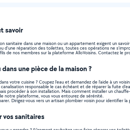
t savoir
tion sanitaire dans une maison ou un appartement exigent un savoir-
u ou d’une réparation des toilettes, toutes ces opérations ne s’impr
fils de nos membres sur la plateforme AlloVoisins. Contactez le pro
u dans une pièce de la maison ?
ans votre cuisine ? Coupez l’eau et demandez de l’aide à un voisin
canalisation responsable le cas échéant et de réparer la fuite d’eau
mais procéder à son installation. Mais comment installer un chau
 de notre plateforme, vous vous entourez de sérénité.
rer. Dirigez-vous vers un artisan plombier voisin pour identifier la 
 vos sanitaires
ous y prendre ? Sûrement souhaitez-vous faire réparer vos toilet