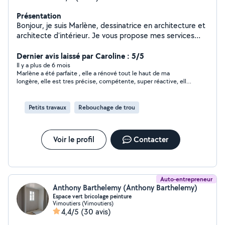
Présentation
Bonjour, je suis Marlène, dessinatrice en architecture et
architecte d'intérieur. Je vous propose mes services
pour vos projets de rénovation, construction, travaux. Je
vous accompagne dans vos démarches, de la
Dernier avis laissé par Caroline : 5/5
conception par les plans et projections, demandes de
Il y a plus de 6 mois
Marlène a été parfaite , elle a rénové tout le haut de ma
devis, jusqu'à la réalisation des travaux. Je réalise
longère, elle est tres précise, compétente, super réactive, elle
également les demandes d'autorisation d'urbanisme : le
s'adapte à toute situation. elle est très cordiale et compétente
permis de construire et déclaration préalable de
, je vous la conseille sans hésiter, c'est une personne de
travaux.
confiance et honnête rapport qualité/prix. Bravo Marlène et
Petits travaux
Rebouchage de trou
merci beaucoup pour avoir embellie ma maison.
Voir le profil
Contacter
Auto-entrepreneur
Anthony Barthelemy (Anthony Barthelemy)
Espace vert bricolage peinture
Vimoutiers (Vimoutiers)
4,4/5
(30 avis)