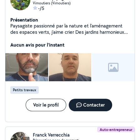
Vimoutiers (Vimoutiers)
-/5
Présentation
Paysagiste passionné par la nature et l'aménagement
des espaces verts, j'aime crier Des jardins harmonieux
et fonctionnel adapté à chaque lieu et à chaque envie
que ce soit pour l'entretien ,la conception ou le conseil
Aucun avis pour l'instant
,je suis toujours ravi de mettre mon savoir-faire au
service de mes voisins.
Petits travaux
Voir le profil
Contacter
Auto-entrepreneur
Franck Verrecchia