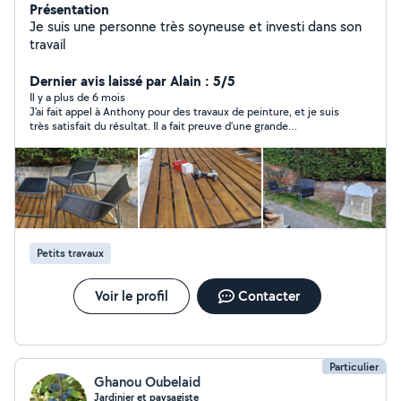
Présentation
Je suis une personne très soyneuse et investi dans son
travail
Dernier avis laissé par Alain : 5/5
Il y a plus de 6 mois
J’ai fait appel à Anthony pour des travaux de peinture, et je suis
très satisfait du résultat. Il a fait preuve d’une grande
ponctualité et d’une efficacité remarquable tout au long du
chantier malgré la chaleur ambiante ce jour-là. Les délais ont
été respectés, le travail est soigné, et les tarifs sont tout à fait
raisonnables. C’est une personne sympathique, professionnelle
et à l’écoute, qui prend le temps de bien comprendre les
besoins du client. Je recommande sans hésitation !
Petits travaux
Voir le profil
Contacter
Particulier
Ghanou Oubelaid
Jardinier et paysagiste