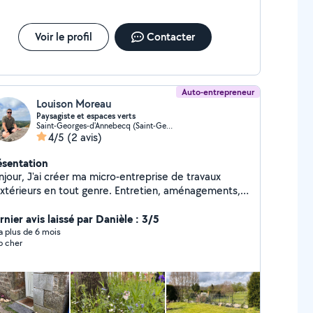
Voir le profil
Contacter
Auto-entrepreneur
Louison Moreau
Paysagiste et espaces verts
Saint-Georges-d'Annebecq (Saint-Georges-d'Annebecq)
4/5
(2 avis)
ésentation
er ma micro-entreprise de travaux
extérieurs en tout genre. Entretien, aménagements,
ion, je répond a vos besoins. Sérieux, travailleur et
ivé, je peux travailler pour vous rapidement LM
nier avis laissé par Danièle : 3/5
vironnement
y a plus de 6 mois
p cher