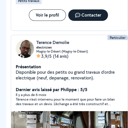
Petits travaux
Voir le profil
Contacter
Particulier
Terence Demolie
électricien
Magny-le-Désert (Magny-le-Désert)
3,9/5
(14 avis)
Présentation
Disponible pour des petits ou grand travaux d'ordre
electrique (neuf, depanage, renovation).
Dernier avis laissé par Philippe : 5/5
Il y a plus de 6 mois
Térence n'est intervenu pour le moment que pour faire un bilan
des travaux et un devis. L'échange a été très constructif et
Térence m'a donné l'impression d'être parfaitement
compétent. Il doit réaliser les travaux dans trois semaines je
redonnerai un avis après son travail.