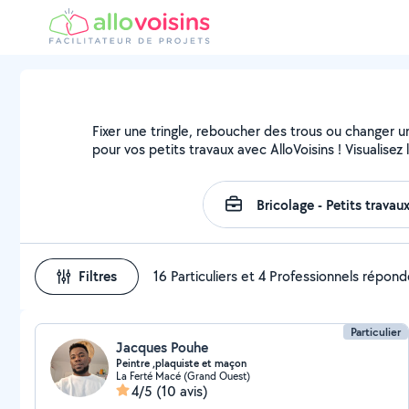
Fixer une tringle, reboucher des trous ou changer u
pour vos petits travaux avec AlloVoisins ! Visualise
Filtres
16 Particuliers et 4 Professionnels répon
Particulier
Jacques Pouhe
Peintre ,plaquiste et maçon
La Ferté Macé (Grand Ouest)
4/5
(10 avis)