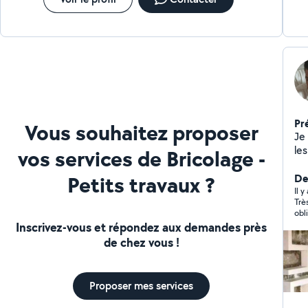
Pr
Vous souhaitez proposer
Je
le
vos services de Bricolage -
ai
Petits travaux ?
Der
Il 
Trè
obl
rac
Inscrivez-vous et répondez aux demandes près
par
de chez vous !
mar
pou
tra
moi
Proposer mes services
car