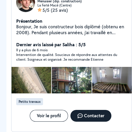
Menuisier (dip. construction)
La Ferté Macé (Centre)
5/5
(25 avis)
Présentation
Bonjour, Je suis constructeur bois diplômé (obtenu en
2008). Pendant plusieurs années, j'ai travaillé en
charpente/construction bois et me suis formé en
parallèle à la menuiserie, par passion. Je vous propose
Dernier avis laissé par Saliha : 5/5
mes services et conseils pour : -menuiserie neuf et
Il y a plus de 6 mois
Intervention de qualité. Soucieux de répondre aux attentes du
rénovation -éléments de mobilier (création et/ou
client. Soigneux et organisé. Je recommande Etienne
pose) -placo, isolation -plancher, solivage -travail sur
bois neufs et anciens -pose cuisine et salle de bain -
pose fenêtre -raccordement éléments sanitaires et
électriques -et autres projets... Aussi, je peux fournir
des conseils en charpente et construction bois.
Expérience dans le bâti ancien. Les projets sont
étudiés en concertation avec le client pour trouver la
Petits travaux
meilleure solution.
Voir le profil
Contacter