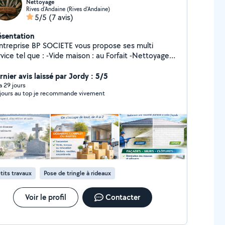
Nettoyage
Rives d'Andaine (Rives d'Andaine)
5/5
(7 avis)
ésentation
entreprise BP SOCIETE vous propose ses multi
el que : -Vide maison : au Forfait -Nettoyage
 murs extérieur : Tarif m² -Pierre tombale -
toyage de vos lieux : Tarif m² -Espace vert -
rnier avis laissé par Jordy : 5/5
icolage, travaux de rénovation, évacuation de
 a 29 jours
toujours au top je recommande vivement
déchets Devis gratuit et sans engagement
tits travaux
Pose de tringle à rideaux
Voir le profil
Contacter