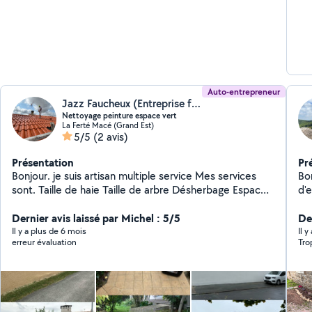
Auto-entrepreneur
Jazz Faucheux (Entreprise faucheux)
Nettoyage peinture espace vert
La Ferté Macé (Grand Est)
5/5
(2 avis)
Présentation
Pr
Bonjour. je suis artisan multiple service Mes services
Bonjour, J'ai cré
sont. Taille de haie Taille de arbre Désherbage Espace
d'
vert. Nettoyages entretien. nettoyage de gouttière
créat
nettoyage de toiture vérification de toiture Réparation
Dernier avis laissé par Michel : 5/5
mot
Der
de tuiles Démolissage de toiture peinture. Peinture
En
Il y a plus de 6 mois
Il 
erreur évaluation
Tro
intérieur extérieur peinture de volet