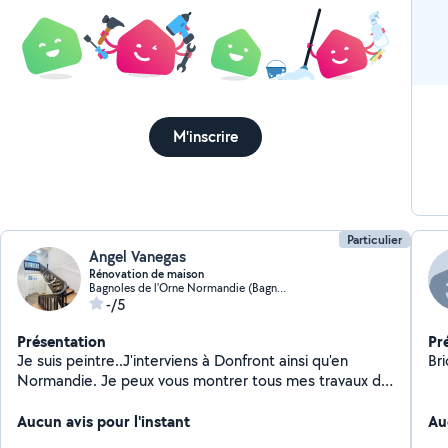
M'inscrire
Particulier
Angel Vanegas
Rénovation de maison
Bagnoles de l'Orne Normandie (Bagnoles de l'Orne Normandie)
-/5
Présentation
Pr
Je suis peintre..J'interviens à Donfront ainsi qu'en
Bri
Normandie. Je peux vous montrer tous mes travaux de
rénovation si le client le souhaite.
Aucun avis pour l'instant
Au