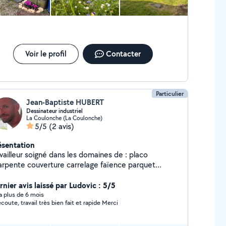
Voir le profil
Contacter
Particulier
Jean-Baptiste HUBERT
Dessinateur industriel
La Coulonche (La Coulonche)
5/5
(2 avis)
ésentation
vailleur soigné dans les domaines de : placo
arpente couverture carrelage faïence parquet
ttant ...
rnier avis laissé par Ludovic : 5/5
y a plus de 6 mois
'écoute, travail très bien fait et rapide Merci