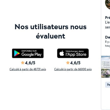
Pr
L'
Nos utilisateurs nous
service t
des
évaluent
Net
De
br
Il y
4,6/5
4,6/5
Calculé à partir de 48731 avis
Calculé à partir de 66000 avis
Pe