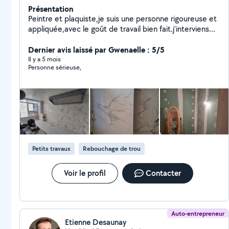
Présentation
Peintre et plaquiste,je suis une personne rigoureuse et
appliquée,avec le goût de travail bien fait.j'interviens
pour vos travaux de bricolage,peinture,maçonnerie...en
respectant les delais,les consignes et la qualité
Dernier avis laissé par Gwenaelle : 5/5
attendue.
Il y a 5 mois
Personne sérieuse,
Petits travaux
Rebouchage de trou
Voir le profil
Contacter
Auto-entrepreneur
Etienne Desaunay