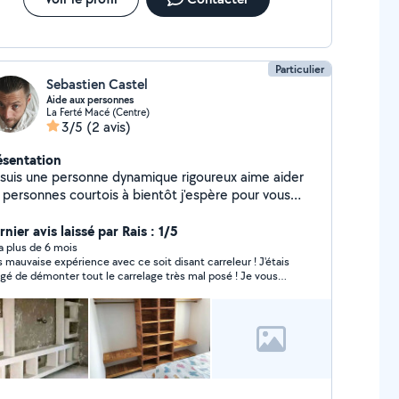
Particulier
Sebastien Castel
Aide aux personnes
La Ferté Macé (Centre)
3/5
(2 avis)
ésentation
 suis une personne dynamique rigoureux aime aider
s personnes courtois à bientôt j'espère pour vous
der
nier avis laissé par Rais : 1/5
y a plus de 6 mois
s mauvaise expérience avec ce soit disant carreleur ! J'étais
igé de démonter tout le carrelage très mal posé ! Je vous
onte pas le carnage entre la colle carrelage à gratter
tout, le placo arraché, la perte du temps et de la
chandises! Je suis sensé partir au Mans en fin de journée
r passer le week-end en famille suite à une semaine de
vail très chargée résultat des courses je suis arrivée chez
 à 2h15 du matin !!Bref pour tout ce qui est placo et
relage c'est à fuir absolument !!!