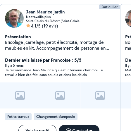
Particulier
Jean Maurice jardin
Ne travaille plus
Saint-Calais-du-Désert (Saint-Calais-du-Désert)
4,1/5
(19 avis)
Présentation
Pr
Bricolage ,carrelage, petit électricité, montage de
Bonjour Je suis Marti
meubles en kit. Accompagnement de personne en
voiture même en dehors du département. Repas a
domicile tenir compagnie aux personnes.
Dernier avis laissé par Francoise : 5/5
Der
Il y a 5 mois
Il 
Je recommande Jean Maurice qui est intervenu chez moi. Le
Mathia
travail a bien été fait, sans soucis et dans les délais.
re
Petits travaux
Changement d'ampoule
Voir le profil
Contacter