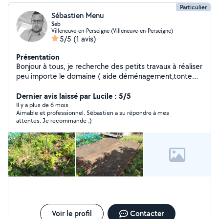
Particulier
Sébastien Menu
Seb
Villeneuve-en-Perseigne (Villeneuve-en-Perseigne)
5/5
(1 avis)
Présentation
Bonjour à tous, je recherche des petits travaux à réaliser
peu importe le domaine ( aide déménagement,tonte
taille de haie entretien de toiture ect..) Je suis un
ancien artisan charpentier couvreur Étant en
Dernier avis laissé par Lucile : 5/5
reconversion professionnelle et travaillant sous forme
Il y a plus de 6 mois
Aimable et professionnel. Sébastien a su répondre à mes
d'astreintes actuellement je suis disponible
attentes. Je recommande :)
régulièrement pour répondre à vos demandes. Travail
soigné, ponctualité, rapidité
Voir le profil
Contacter