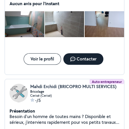
que Agent de Maintenance des Bâtiments, je vous
Aucun avis pour l'instant
propose mes services pour tous vos travaux de
rénovation et aménagement intérieur, montage de
meuble, plomberie, placo, revêtements de sol,
revêtement de mur, peinture, ...cesu accepté
Voir le profil
Contacter
Auto-entrepreneur
Mahdi Erchidi (BRICOPRO MULTI SERVICES)
Bricolage
Cerisé (Cerisé)
-/5
Présentation
Besoin d'un homme de toutes mains ? Disponible et
sérieux, j'interviens rapidement pour vos petits travaux
du quotidien : Réparations et bricolage Montage de