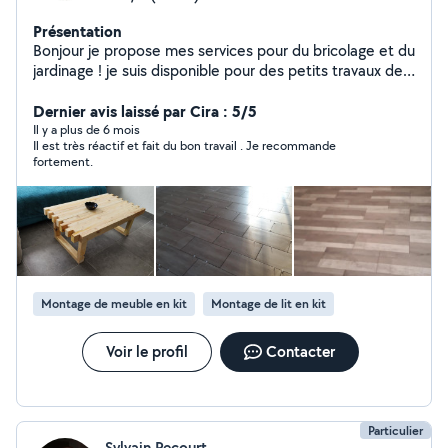
Présentation
Bonjour je propose mes services pour du bricolage et du
jardinage ! je suis disponible pour des petits travaux de
bricolage, l'entretien de votre pelouse, de votre haie
ect... je peux me déplacer dans un rayon de 30 km
Dernier avis laissé par Cira : 5/5
autour d'Alençon n'hésitez pas à me contacter!
Il y a plus de 6 mois
Il est très réactif et fait du bon travail . Je recommande
fortement.
Montage de meuble en kit
Montage de lit en kit
Voir le profil
Contacter
Particulier
Sylvain Pecourt