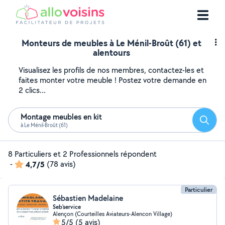
Monteurs de meubles à Le Ménil-Broût (61) et
alentours
Visualisez les profils de nos membres, contactez-les et
faites monter votre meuble ! Postez votre demande en
2 clics...
Montage meubles en kit
Reche
à Le Ménil-Broût (61)
8 Particuliers et 2 Professionnels répondent
-
4,7/5
(78 avis)
Particulier
Sébastien Madelaine
Seb'service
Alençon (Courteilles Aviateurs-Alencon Village)
5/5
(5 avis)