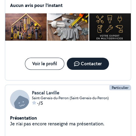
meubles Petits travaux de jardinage Électricité &
Aucun avis pour l'instant
plomberie légère Travaux d'entretien et améliorations
diverses nettoyage de vos toitures et gouttières ￼ Auto-
entrepreneur déclaré Travail soigné Devis gratuit
Voir le profil
Contacter
Particulier
Pascal Laville
Saint-Gervais-du-Perron (Saint-Gervais-du-Perron)
-/5
Présentation
Je n'ai pas encore renseigné ma présentation.