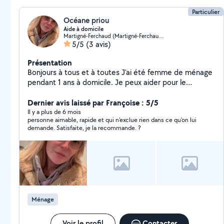
Particulier
Océane priou
Aide à domicile
Martigné-Ferchaud (Martigné-Ferchaud)
5/5
(3 avis)
Présentation
Bonjours à tous et à toutes J'ai été femme de ménage
pendant 1 ans à domicile. Je peux aider pour le
ménage,les courses ,les vitres, m'occuper des
machines à laver ,pas de repassage pour ma part. 10
Dernier avis laissé par Françoise : 5/5
mois de ménage en Ephad. N'hésitez pas à me
Il y a plus de 6 mois
personne aimable, rapide et qui n'exclue rien dans ce qu'on lui
contacter à tout moment.
demande. Satisfaite, je la recommande. ?
Ménage
Voir le profil
Contacter