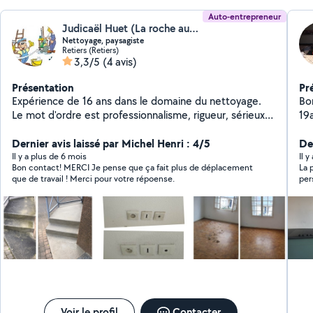
Auto-entrepreneur
Judicaël Huet (La roche aux fées nettoyage)
Nettoyage, paysagiste
Retiers (Retiers)
3,3/5
(4 avis)
Présentation
Pr
Expérience de 16 ans dans le domaine du nettoyage.
Bo
Le mot d'ordre est professionnalisme, rigueur, sérieux
19
Nous respectons nos engagements. Nos services sont
br
effectués avec une prestation de qualité. Nous avons
Dernier avis laissé par Michel Henri : 4/5
av
Der
une réactivité pour les demandes urgentes.
Il y a plus de 6 mois
Il 
Bon contact! MERCI Je pense que ça fait plus de déplacement
La p
que de travail ! Merci pour votre répoense.
per
Voir le profil
Contacter