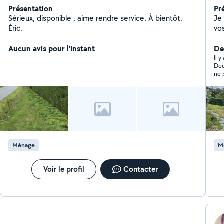
Présentation
Pr
Sérieux, disponible , aime rendre service. À bientôt.
Je 
Éric.
vo
ces
Aucun avis pour l'instant
vo
Der
con
Il y
Deu
ne 
Ménage
M
Voir le profil
Contacter