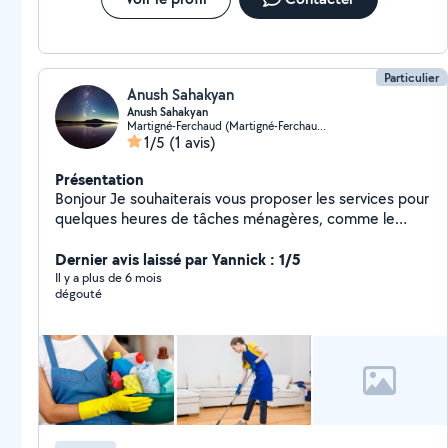
Particulier
Anush Sahakyan
Anush Sahakyan
Martigné-Ferchaud (Martigné-Ferchaud)
1/5
(1 avis)
Présentation
Bonjour Je souhaiterais vous proposer les services pour
quelques heures de tâches ménagères, comme le
ménage ou le repassage. Éligible a Chèque Emploi
Service, je peux être rémunérée par CESU. Ce
Dernier avis laissé par Yannick : 1/5
dispositif simple vous permettrait de bénéficier du
Il y a plus de 6 mois
dégouté
Crédit d'Impôts. Fiable et travailleuse, je vous serais
tout aussi discrète que rigoureuse pour accomplir les
missions, à votre convenance.