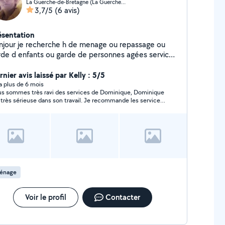
La Guerche-de-Bretagne (La Guerche-de-Bretagne)
3,7/5
(6 avis)
ésentation
njour je recherche h de menage ou repassage ou
rde d enfants ou garde de personnes agées service
pour les mariages ou soirées
nier avis laissé par Kelly : 5/5
y a plus de 6 mois
s sommes très ravi des services de Dominique, Dominique
 très sérieuse dans son travail. Je recommande les services
Dominique
énage
Voir le profil
Contacter