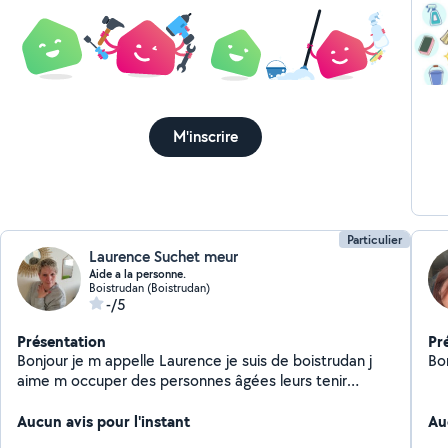
M'inscrire
Particulier
Laurence Suchet meur
Aide a la personne.
Boistrudan (Boistrudan)
-/5
Présentation
Pr
Bonjour je m appelle Laurence je suis de boistrudan j
Bon
aime m occuper des personnes âgées leurs tenir
compagnie allée en promenade ou les aides aux gestes
quotidiens j ai 7 ans expérience en auxiliaire de vie plus
Aucun avis pour l'instant
Au
auxiliaire ambulanciere.J aime le contact auprès des