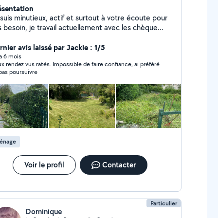
ésentation
suis minutieux, actif et surtout à votre écoute pour
s besoin, je travail actuellement avec les chèque
u Urssaf, ceux si sont déduit sur les impôts pour
us. Je reste à votre disposition pour toute demande
nier avis laissé par Jackie : 1/5
cernant le jardinage, ainsi que les petits travaux
 a 6 mois
x rendez vus ratés. Impossible de faire confiance, ai préféré
d'intérieur, ( peinture, tapisserie) Cordialement.
pas poursuivre
énage
Voir le profil
Contacter
Particulier
Dominique