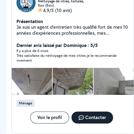
Nettoyage de vitres, toitures,
Bais (Bais)
4,9/5
(10 avis)
Présentation
Je suis un agent d'entretien très qualifié fort de mes 10
années d'expériences professionnelles, mes
compétences vont du nettoyage de vitrerie au
démoussage de toitures et façades par drone. Je
Dernier avis laissé par Dominique : 5/5
propose également des remises en état après travaux
Il y a plus de 6 mois
Très satisfaite du nettoyage de mes vitres je le recommande
pour professionnels ou particuliers. Je suis en mesure
vivement
d'effectuer des déblais, des décapages de sols, des
nettoyages de tapis, moquette, canapés. Mes prix
sont très raisonnables, je saurais être à l'écoute, donc
je vous laisse tenter le coup. Mes services sont
disponibles sur la région rennaise et sa périphérie.
Ménage
Voir le profil
Contacter