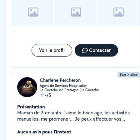
Voir le profil
Contacter
Particulier
Charlene Percheron
Agent de Services Hospitalier
La Guerche-de-Bretagne (La Guerche-de-Bretagne)
-/5
Présentation
Maman de 3 enfants. J'aime le bricolage, les activités
manuelles, me promener... Je peux effectuer vos
tâches ménagères, repassage, garde d'enfants pour
quelques heures, une soirée.
Aucun avis pour l'instant