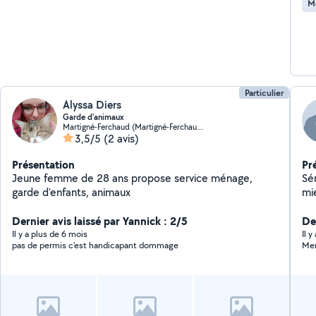
M
Particulier
Alyssa Diers
Garde d'animaux
Martigné-Ferchaud (Martigné-Ferchaud)
3,5/5
(2 avis)
Présentation
Pr
Jeune femme de 28 ans propose service ménage,
Sé
garde d'enfants, animaux
mi
Dernier avis laissé par Yannick : 2/5
De
Il y a plus de 6 mois
Il 
pas de permis c'est handicapant dommage
Mer