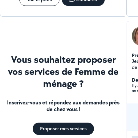
Pr
Vous souhaitez proposer
Je
dep
vos services de Femme de
di
be
Der
ménage ?
Il 
ne 
Inscrivez-vous et répondez aux demandes près
de chez vous !
Proposer mes services