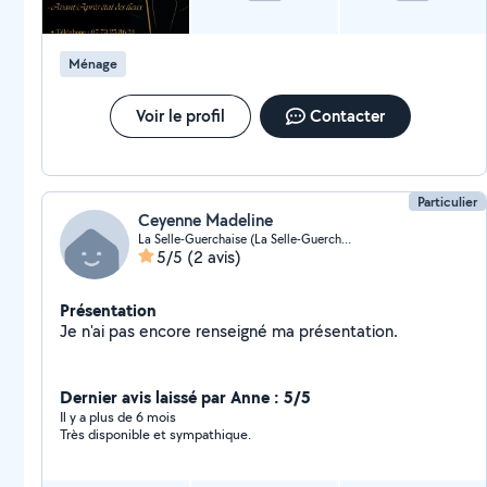
Prestations personnalisées ). Je suis Disponible
24h/24h, n'hésitez pas à me contacter pour plus
d'informations, à bientôt, Joana
Ménage
Voir le profil
Contacter
Particulier
Ceyenne Madeline
La Selle-Guerchaise (La Selle-Guerchaise)
5/5
(2 avis)
Présentation
Je n'ai pas encore renseigné ma présentation.
Dernier avis laissé par Anne : 5/5
Il y a plus de 6 mois
Très disponible et sympathique.