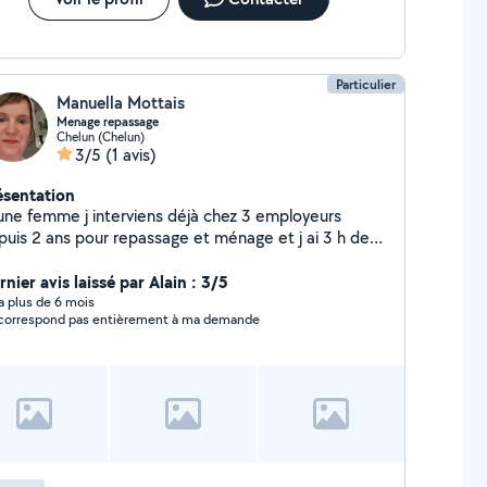
Particulier
Manuella Mottais
Menage repassage
Chelun (Chelun)
3/5
(1 avis)
ésentation
une femme j interviens déjà chez 3 employeurs
uis 2 ans pour repassage et ménage et j ai 3 h de
spo ds ma semaine ou je peux encore venir en aide si
soin donc n hesitez pas cdt
nier avis laissé par Alain : 3/5
y a plus de 6 mois
correspond pas entièrement à ma demande