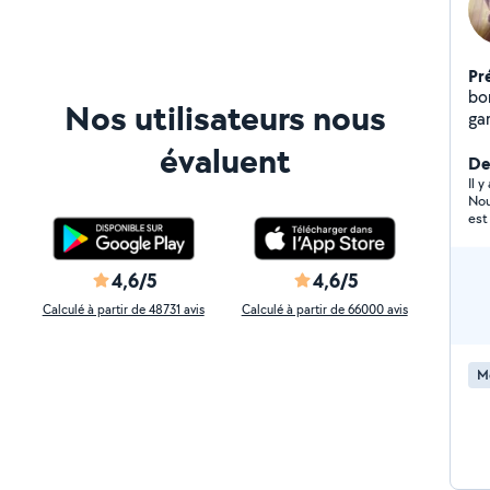
Pr
bo
Nos utilisateurs nous
ga
évaluent
Der
Il 
Nou
est
de 
4,6/5
4,6/5
Calculé à partir de 48731 avis
Calculé à partir de 66000 avis
M