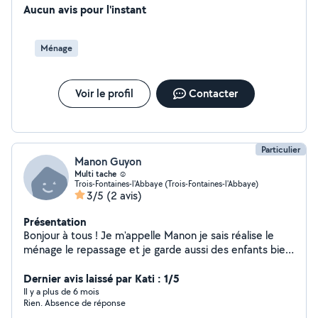
suis une personne de confiance, sérieuse, efficace,
Aucun avis pour l'instant
discrète et motivée ! J'interviens à Revigny sur Ornain et
communes alentours dans un rayon de 10km. Il me reste
Ménage
un créneau disponible : Jeudi : 15h/18h Personnes non
sérieuses s'abstenir. Tarif : 15 euros net/ heure
PAIEMENT CESU Cordialement
Voir le profil
Contacter
Particulier
Manon Guyon
Multi tache ☺️
Trois-Fontaines-l'Abbaye (Trois-Fontaines-l'Abbaye)
3/5
(2 avis)
Présentation
Bonjour à tous ! Je m'appelle Manon je sais réalise le
ménage le repassage et je garde aussi des enfants bien
sur étant une passionné d'animaux je me propose aussi
à la garde de vos loulou enfants et animaux seront
Dernier avis laissé par Kati : 1/5
confiée en toute confiance ! <3 Et évidement votre
Il y a plus de 6 mois
Rien. Absence de réponse
ménage ainsi que votre repassage sera parfaitement