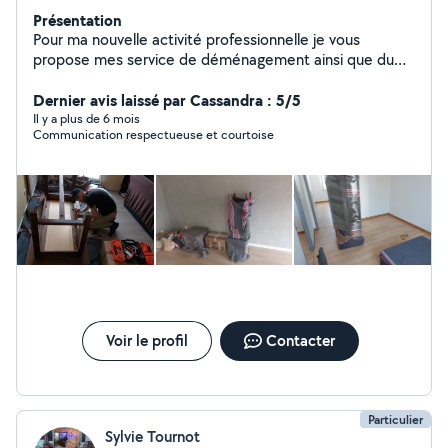
Présentation
Pour ma nouvelle activité professionnelle je vous
propose mes service de déménagement ainsi que du
montage démontage de meuble si vous en avez le
besoin, je vous propose aussi une prestation que je suis
Dernier avis laissé par Cassandra : 5/5
le seul à proposez qui sont: Aide préparation au
Il y a plus de 6 mois
Communication respectueuse et courtoise
déménagement Placement de meuble à votre domicile
Toute ces prestation son réalisable séparément. Pour
quelquonque prestation je reste à votre disposition
pour toute informations supplémentaire n'hésitez pas à
me contacter Mes devis son toujours assuré et gratuit
et fait dans les meilleures délais
Voir le profil
Contacter
Particulier
Sylvie Tournot