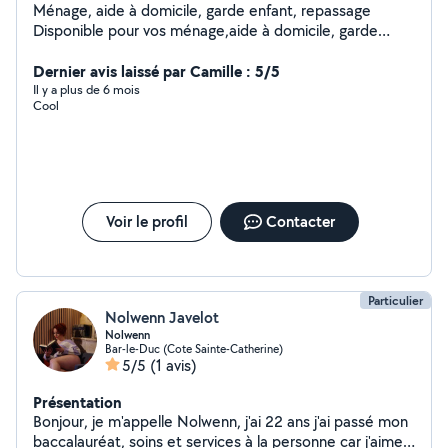
Ménage, aide à domicile, garde enfant, repassage
Disponible pour vos ménage,aide à domicile, garde
enfant, repassage, assistante des personnes âgées et
handicapées
Dernier avis laissé par Camille : 5/5
Il y a plus de 6 mois
Cool
Voir le profil
Contacter
Particulier
Nolwenn Javelot
Nolwenn
Bar-le-Duc (Cote Sainte-Catherine)
5/5
(1 avis)
Présentation
Bonjour, je m'appelle Nolwenn, j'ai 22 ans j'ai passé mon
baccalauréat, soins et services à la personne car j'aime