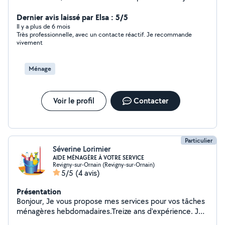
beaucoup aider les gens ! J'habite à bar le duc Je
propose des aide aux ménages, gardes d'enfants mais
Dernier avis laissé par Elsa : 5/5
également garde animaux actuellement je travaille avec
Il y a plus de 6 mois
Très professionnelle, avec un contacte réactif. Je recommande
des enfants ainsi que dans le ménage pour toute
vivement
question, n'hésitez pas à me demander
Ménage
Voir le profil
Contacter
Particulier
Séverine Lorimier
AIDE MÉNAGÈRE À VOTRE SERVICE
Revigny-sur-Ornain (Revigny-sur-Ornain)
5/5
(4 avis)
Présentation
Bonjour, Je vous propose mes services pour vos tâches
ménagères hebdomadaires.Treize ans d'expérience. Je
n'interviens pas pour des prestations occasionnelles. Je