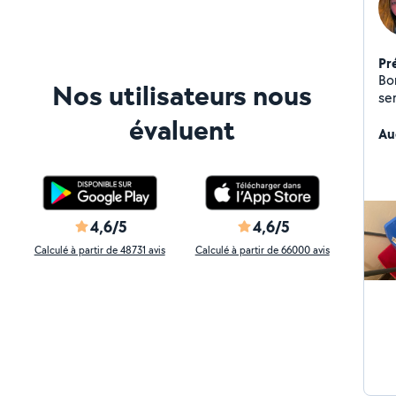
Pr
Bo
Nos utilisateurs nous
se
pers
évaluent
que
Au
di
4,6/5
4,6/5
Calculé à partir de 48731 avis
Calculé à partir de 66000 avis