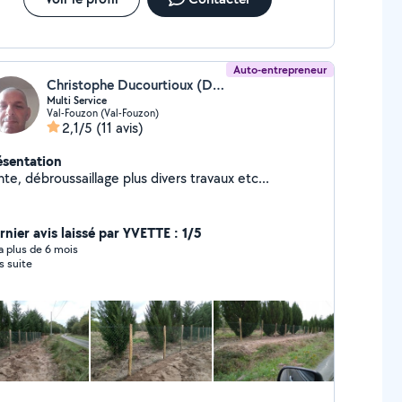
Auto-entrepreneur
Christophe Ducourtioux (DC SERVICE)
Multi Service
Val-Fouzon (Val-Fouzon)
2,1/5
(11 avis)
ésentation
te, débroussaillage plus divers travaux etc...
rnier avis laissé par YVETTE : 1/5
y a plus de 6 mois
s suite