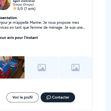
Agent d’entretien
Graçay (Graçay)
5/5
(1 avis)
ésentation
njour je m'appelle Marine. Je vous propose mes
rvices en tant que femme de ménage. Je suis une
onne respectueuse et sociable. J'aime le métier
 je fait car aider les personnes est priorité. Je suis
cun avis pour l'instant
sponible pour faire le ménage , repassage, ect
Voir le profil
Contacter