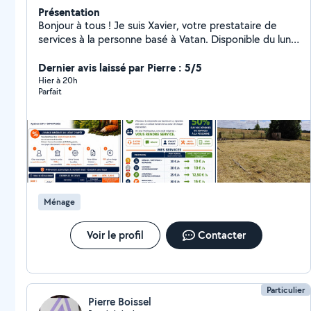
Présentation
Bonjour à tous ! Je suis Xavier, votre prestataire de
services à la personne basé à Vatan. Disponible du lundi
au samedi pour vos besoins du quotidien : ménage,
repassage, entretien extérieur ( tonte,
Dernier avis laissé par Pierre : 5/5
débroussaillage...), bricolage, courses et
Hier à 20h
Parfait
accompagnement, remise en état des bâtiments avant
état des lieux. Bientôt en charge pour les
professionnels avec des prestations au forfait à ne pas
manquer^^ Agréé SAP | Crédit d'impôt 50% | Avance
immédiate URSSAF Vous ne payez que la moitié du tarif
l'État prend en charge le reste ! Devis personnalisé et
gratuit.
Ménage
Voir le profil
Contacter
Particulier
Pierre Boissel