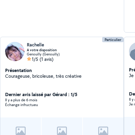
Particulier
Rachelle
A votre disposition
Genouilly (Genouilly)
1/5
(1 avis)
Pr
Présentation
Courageuse, bricoleuse, très créative
De
Dernier avis laissé par Gérard : 1/5
Il 
Il y a plus de 6 mois
Je 
Échange infructueu