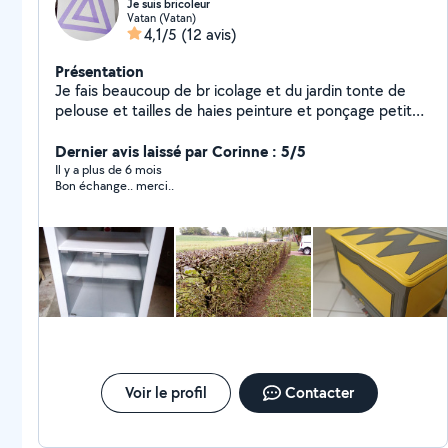
Je suis bricoleur
Vatan (Vatan)
4,1/5
(12 avis)
Présentation
Je fais beaucoup de br icolage et du jardin tonte de
pelouse et tailles de haies peinture et ponçage petite
mécanique su tondeuse et débroussailleuse
Dernier avis laissé par Corinne : 5/5
Il y a plus de 6 mois
Bon échange.. merci..
Voir le profil
Contacter