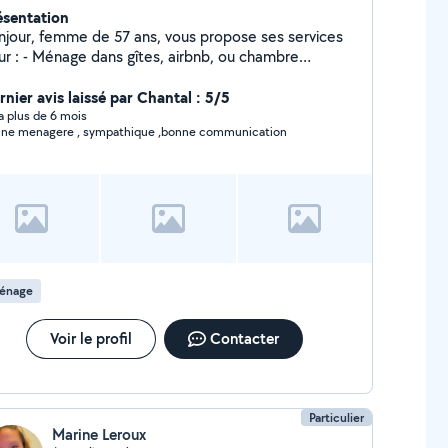
ésentation
 57 ans, vous propose ses services
ur : - Ménage dans gîtes, airbnb, ou chambre
hôtes. - Ménage à votre domicile, repassage -
rdiennage de maison, arrosage des plantes et jardin
rnier avis laissé par Chantal : 5/5
s de votre absence. - Nourrir vos animaux, lors de
y a plus de 6 mois
Bonne menagere , sympathique ,bonne communication
re absence. - Petit secrétariat, classement, courrier
atan . je peux
m' adapter. Sur devis.
énage
Voir le profil
Contacter
Particulier
Marine Leroux