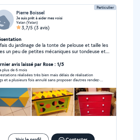
Particulier
Pierre Boissel
Je suis prêt à aider mes voisi
Vatan (Vatan)
3,7/5
(3 avis)
ésentation
fais du jardinage de la tonte de pelouse et taille les
ies un peu de petites mécaniques sur tondeuse et
roussailleuse des petits bricolages de la peinture je
nte des meubles
nier avis laissé par Rose : 1/5
y a plus de 6 mois
restations réalisées très bien mais délais de réalisation
gs et a plusieurs fois annulé sans proposer d’autres rendez-
vous On s’est finalement passé de ses services
Voir le profil
Contacter