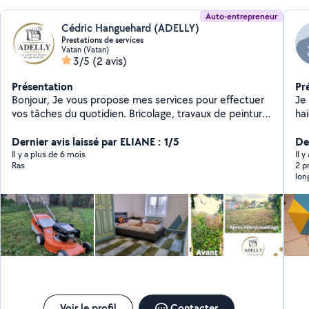
Auto-entrepreneur
Cédric Hanguehard (ADELLY)
Prestations de services
Vatan (Vatan)
3/5
(2 avis)
Présentation
Pr
Bonjour, Je vous propose mes services pour effectuer
Je 
vos tâches du quotidien. Bricolage, travaux de peinture,
ha
livraison et montage de meuble, pose
déb
d'étagères/cadres/tableaux, Entretien intérieur de
Dernier avis laissé par ELIANE : 1/5
mo
Der
votre maison/local: nettoyage/mise au propre entre
Il y a plus de 6 mois
Il 
Ras
2 p
deux locataires ou avant la vente de votre bien.
lon
Entretien extérieur: tonte, débroussaillage,
ébranchage, mise au propre de votre terrasse/allée.
Evacuation de vos déchets verts et encombrants. Vide
maison/garage/dépendances/local avec possibilité de
valorisation. Au plaisir de répondre à vos demandes et
renseignements, Cédric, ADELLY
Voir le profil
Contacter