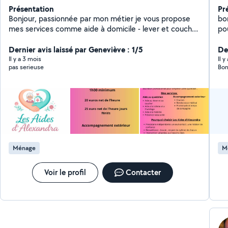
Présentation
Pr
Bonjour, passionnée par mon métier je vous propose
bonjour, femme de
mes services comme aide à domicile - lever et coucher
po
- toilette - ménage - repassage - aide aux repas -
d'
courses - Accompagnement aux rdv médical -
Dernier avis laissé par Geneviève : 1/5
Ga
De
promenade , discussion , jeux n'hésitez surtout pas à
lor
Il y a 3 mois
Il 
pas serieuse
me contacter pour plus de renseignements ce sera
vot
avec plaisir 20 net de l'heure, Paiement CESU
etc Je me déplace sur 20 km autour de V
acceptés
Ménage
M
Voir le profil
Contacter