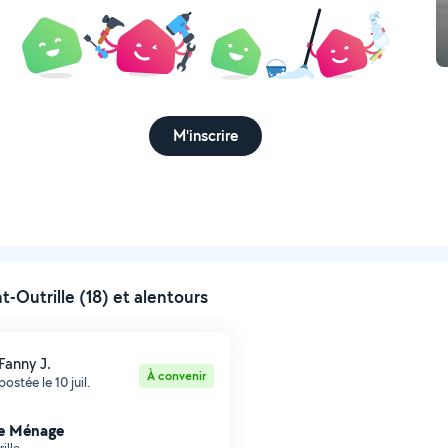
M'inscrire
Outrille (18) et alentours
Fanny J.
À convenir
postée le 10 juil.
e Ménage
ille