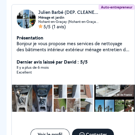
Auto-entrepreneur
Julien Barbé (DEP. CLEANERS)
Ménage et jardin
Nohant-en-Graçay (Nohant-en-Graçay)
5/5
(1 avis)
Présentation
Bonjour je vous propose mes services de nettoyage
des bâtiments intérieur extérieur ménage entretien de
jardin remise en état abattage d'arbre taille de haie
pose de clôture
Dernier avis laissé par David : 5/5
Il y a plus de 6 mois
Excellent
Voir le profil
Contacter