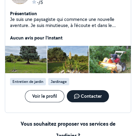
-/5
Présentation
Je suis une paysagiste qui commence une nouvelle
aventure. Je suis minutieuse, à l'écoute et dans le
respect des consignes J'effectue aussi des petits
débarras ou enlèvement déchetterie
Aucun avis pour l'instant
Entretien de jardin
Jardinage
Voir le profil
Contacter
Vous souhaitez proposer vos services de
Jardinier ?