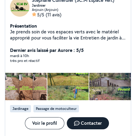
Stéphane Cuillerdier (SC.M Espace Vert)
Jardinier
Anjouin (Anjouin)
5/5
(11 avis)
Présentation
Je prends soin de vos espaces verts avec le matériel
approprié pour vous faciliter la vie Entretien de jardin à
l'année ou rafraîchissement ponctuel de votre terrain.
Tonte, Débroussaillage ou encore Désherbage c'est
Dernier avis laissé par Aurore : 5/5
possible !! Je peux également faire quelques petits
mardi à 10h
très pro et réactif
bricolages si besoin pour dépanner. Je ne fais pas
d'aménagement paysagiste. N'hésitez plus, contactez-
moi pour plus de renseignements ! Bonne journée
Jardinage
Passage de motoculteur
Voir le profil
Contacter