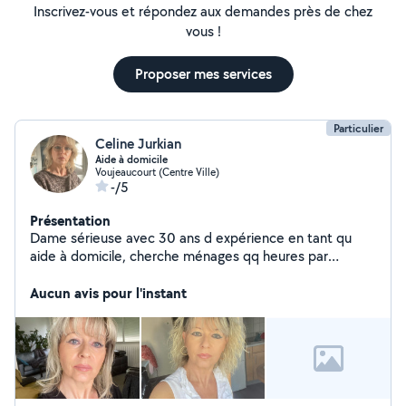
Inscrivez-vous et répondez aux demandes près de chez
vous !
Proposer mes services
Particulier
Celine Jurkian
Aide à domicile
Voujeaucourt (Centre Ville)
-/5
Présentation
Dame sérieuse avec 30 ans d expérience en tant qu
aide à domicile, cherche ménages qq heures par
semaine chez particuliers , en remplacement d une
personne âgée partie en hepad, pas sérieux s abstenir.
Aucun avis pour l'instant