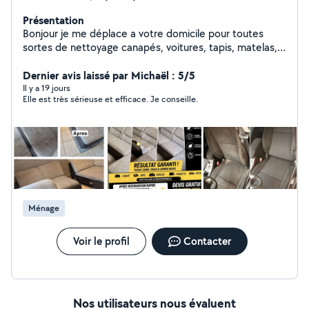
Présentation
Bonjour je me déplace a votre domicile pour toutes
sortes de nettoyage canapés, voitures, tapis, matelas,
Airbnb, vitres terrasse, vide garage ... Devis sur
demande Situé a audincourt je me déplace sur un
Dernier avis laissé par Michaël : 5/5
périmètre de 1 h max Équipement de nettoyage
Il y a 19 jours
Elle est très sérieuse et efficace. Je conseille.
professionnel je dispose aussi d'un camion si besoin N
hesitez pas je m'occupe de tout !
Ménage
Voir le profil
Contacter
Nos utilisateurs nous évaluent