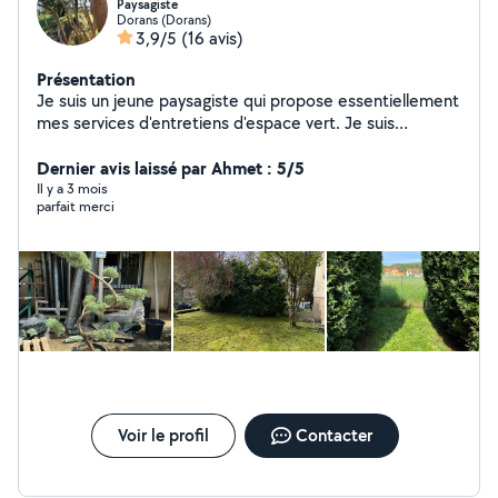
Paysagiste
Dorans (Dorans)
3,9/5
(16 avis)
Présentation
Je suis un jeune paysagiste qui propose essentiellement
mes services d'entretiens d'espace vert. Je suis
passionné par ce métier et j'adore transmettre mes
connaissances à mes clients. J'agis sur un large
Dernier avis laissé par Ahmet : 5/5
périmètre autour de Belfort/Montbéliard.
Il y a 3 mois
parfait merci
Voir le profil
Contacter