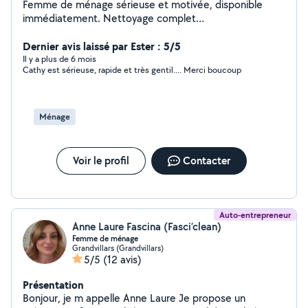
Femme de ménage sérieuse et motivée, disponible
immédiatement. Nettoyage complet
maison/appartement. Expérimentée, rapide et soignée.
Permis B je peux me déplacer facilement. Disponible en
Dernier avis laissé par Ester : 5/5
semaine. Tarif attractif pour premiers clients. N'hésitez
Il y a plus de 6 mois
Cathy est sérieuse, rapide et très gentil.... Merci boucoup
pas à me contacter !
Ménage
Voir le profil
Contacter
Auto-entrepreneur
Anne Laure Fascina (Fasci’clean)
Femme de ménage
Grandvillars (Grandvillars)
5/5
(12 avis)
Présentation
Bonjour, je m appelle Anne Laure Je propose un