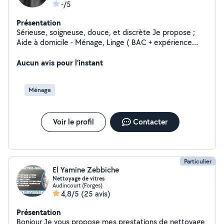
-/5
Présentation
Sérieuse, soigneuse, douce, et discrète Je propose ;
Aide à domicile - Ménage, Linge ( BAC + expérience
requise) , garde d'enfants ( je suis maman également),
garde (à votre domicile)/promenade d'animaux
Aucun avis pour l'instant
Ménage
Voir le profil
Contacter
Particulier
El Yamine Zebbiche
Nettoyage de vitres
Audincourt (Forges)
4,8/5
(25 avis)
Présentation
Bonjour Je vous propose mes prestations de nettoyage