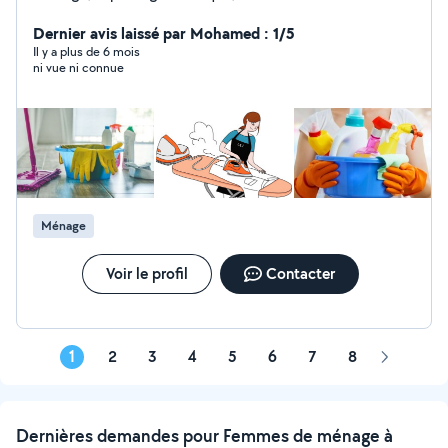
Dernier avis laissé par Mohamed : 1/5
Il y a plus de 6 mois
ni vue ni connue
Ménage
Voir le profil
Contacter
1
2
3
4
5
6
7
8
Page
suivante
Dernières demandes pour Femmes de ménage à