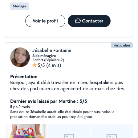
Ménage
Voir le profil
Contacter
Particulier
Jésabelle Fontaine
Aide ménagère
Belfort (Pépinière 2)
5/5
(4 avis)
Présentation
Bonjour, ayant déjà travailler en milieu hospitaliers puis
chez des particuliers en agence et desormais chez des
particuliers via la rémunération CESU, je propose mes
services en entretien du domicile, ainsi que l'aide à la
Dernier avis laissé par Martine : 5/5
réalisation de courses. Je suis rigoureuse et ponctuelle.
Il y a 2 mois
Sans doute Jésabelle aurait-elle été idéale pour nous; hélas la
N'hésitez pas à me contacter !
prestation demandée était un peu trop éloignée
géographiquement et je le regrette...