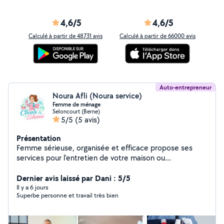
4,6/5
4,6/5
Calculé à partir de 48731 avis
Calculé à partir de 66000 avis
Auto-entrepreneur
Noura Afli (Noura service)
Femme de ménage
Seloncourt (Berne)
5/5
(5 avis)
Présentation
Femme sérieuse, organisée et efficace propose ses
services pour l'entretien de votre maison ou
appartement. Ménage régulier ou ponctuel Nettoyage
des sols, poussière, cuisine, salle de bain Repassage
Dernier avis laissé par Dani : 5/5
possible Personne discrète et de confiance Disponible
Il y a 6 jours
Superbe personne et travail très bien
en semaine. Travail soigné et adapté à vos besoins.
N'hésitez pas à me contacter pour plus d'informations.