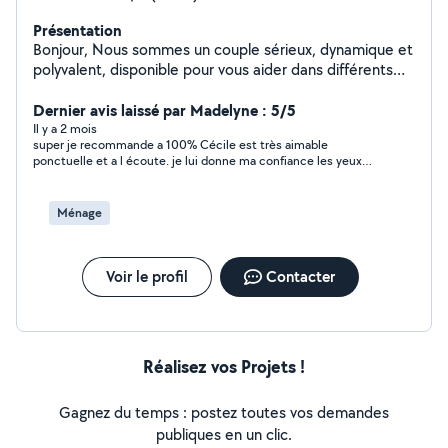
Présentation
Bonjour, Nous sommes un couple sérieux, dynamique et
polyvalent, disponible pour vous aider dans différents
types de missions du quotidien. Grâce à nos
compétences complémentaires, nous proposons des
Dernier avis laissé par Madelyne : 5/5
services variés avec soin, efficacité et bonne humeur.
Il y a 2 mois
super je recommande a 100% Cécile est très aimable
Ménage et entretien Aide au déménagement Jardinage
ponctuelle et a l écoute. je lui donne ma confiance les yeux
et petits travaux Garde d'animaux Courses et aide à
fermés. efficace et dynamique.
domicile Livraison et manutention Babysitting et aide
aux personnes âgées Pourquoi nous choisir ? Couple
Ménage
fiable et ponctuel Travail soigné et appliqué Bon
relationnel et sens du service Flexibles et réactifs Tarifs
raisonnables Nous accordons beaucoup d'importance à
Voir le profil
Contacter
la confiance, au respect et à la satisfaction des
personnes que nous aidons. N'hésitez pas à nous
contacter pour discuter de vos besoins, nous
répondrons avec plaisir. À bientôt !
Réalisez vos Projets !
Gagnez du temps : postez toutes vos demandes
publiques en un clic.