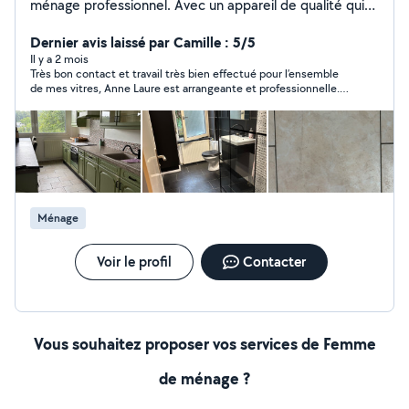
ménage professionnel. Avec un appareil de qualité qui
nettoie et désinfecte sans produits. Je peux tout
récupérer ( joints de carrelages, taches, matelas, sols,
Dernier avis laissé par Camille : 5/5
Salle de bain) J effectue aussi le ménage hebdomadaire
Il y a 2 mois
Très bon contact et travail très bien effectué pour l’ensemble
ou mensuel. J offre un service de qualité ou toutes les
de mes vitres, Anne Laure est arrangeante et professionnelle.
surfaces restent propres plus longtemps. N hésitez pas
Je recommande!
à me contacter
Ménage
Voir le profil
Contacter
Vous souhaitez proposer vos services de Femme
de ménage ?