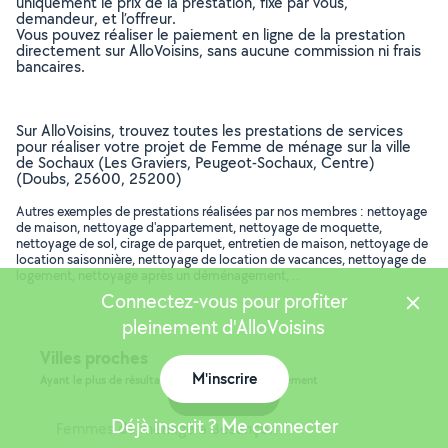
uniquement le prix de la prestation, fixé par vous,
demandeur, et l’offreur.
Vous pouvez réaliser le paiement en ligne de la prestation
directement sur AlloVoisins, sans aucune commission ni frais
bancaires.
Sur AlloVoisins, trouvez toutes les prestations de services
pour réaliser votre projet de Femme de ménage sur la ville
de Sochaux (Les Graviers, Peugeot-Sochaux, Centre)
(Doubs, 25600, 25200)
Autres exemples de prestations réalisées par nos membres : nettoyage
de maison, nettoyage d'appartement, nettoyage de moquette,
nettoyage de sol, cirage de parquet, entretien de maison, nettoyage de
location saisonnière, nettoyage de location de vacances, nettoyage de
logement, nettoyage après un déménagement, ..
Connectez-vous pour profiter
pleinement d'AlloVoisins
Villes proches
M'inscrire
Ayant le plus de résultats, dans le même département
Carte
Déjà inscrit ? Me connecter
Femmes de ménage à Besançon