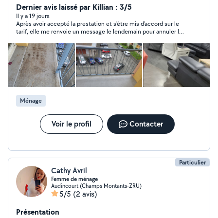
Dernier avis laissé par Killian : 3/5
manuel et beaucoup de professionnalisme .
Il y a 19 jours
Après avoir accepté la prestation et s'être mis d'accord sur le
tarif, elle me renvoie un message le lendemain pour annuler la
prestation (problème voiture), je n'ai donc pas pu faire affaire
avec elle et la remercie quand même d'avoir prévenu un peu en
avance.
Ménage
Voir le profil
Contacter
Particulier
Cathy Avril
Femme de ménage
Audincourt (Champs Montants-ZRU)
5/5
(2 avis)
Présentation