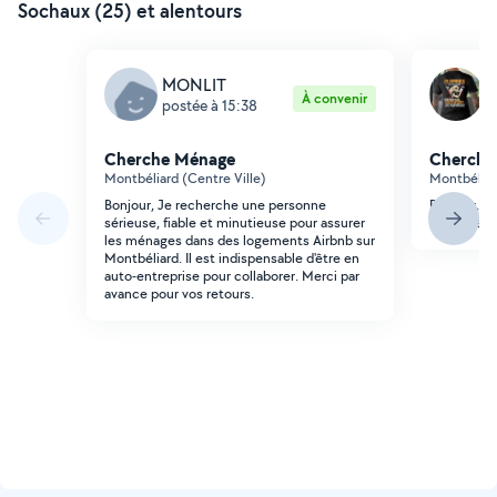
Sochaux (25) et alentours
MONLIT
C
À convenir
postée à 15:38
p
Cherche Ménage
Cherche
Montbéliard (Centre Ville)
Montbéliar
Bonjour, Je recherche une personne
Bonjour, j
sérieuse, fiable et minutieuse pour assurer
m'aider à fa
les ménages dans des logements Airbnb sur
Montbéliard. Il est indispensable d'être en
auto-entreprise pour collaborer. Merci par
avance pour vos retours.