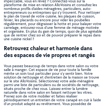
impeccable, vous en rêvez ? Connectez-vous sur la
plateforme de mise en relation AlloVoisins et consultez les
nombreux profils d’aides ménagères, particuliers, auto-
entrepreneurs ou entreprises qui s’y trouvent. Pour nettoyer
le plan de travail de votre cuisine, les plaques de cuisson,
l’évier, les placards ou encore pour vider les poubelles
régulièrement, pour dégraisser la hotte et pour balayer votre
carrelage, entourez-vous d’une femme de ménage motivée
et organisée. En plus du gain de temps, quoi de plus agréable
que de rentrer chez soi et de pouvoir préparer le repas dans
une cuisine nickel ?
Retrouvez chaleur et harmonie dans
des espaces de vie propres et rangés
Vous passez beaucoup de temps dans votre salon ou votre
salle à manger. Cet espace de vie pour toute la famille
mérite un soin tout particulier pour s’y sentir bien. Votre
solution de nettoyage et d’entretien de la maison se trouve
sur le site AlloVoisins. Sélectionnez votre aide-ménagère
parmi une liste de particuliers ou de sociétés de nettoyage,
situés proche de chez vous. Laissez entrer la lumière
naturelle dans votre salon en faisant nettoyer les vitres.
Prenez soin de votre mobilier et faites réaliser
périodiquement un entretien de votre canapé en cuir à l’aide
d’un produit adapté au revêtement. Vous possédez de