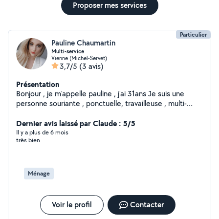
Proposer mes services
Particulier
Pauline Chaumartin
Multi-service
Vienne (Michel-Servet)
3,7/5
(3 avis)
Présentation
Bonjour , je m'appelle pauline , j'ai 31ans Je suis une
personne souriante , ponctuelle, travailleuse , multi-
taches. Je suis prêtes à rendre service alors n'hésitez
pas à me contacter si besoin :)
Dernier avis laissé par Claude : 5/5
Il y a plus de 6 mois
très bien
Ménage
Voir le profil
Contacter