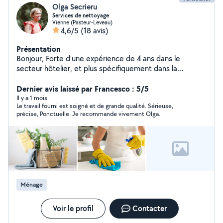
Olga Secrieru
Services de nettoyage
Vienne (Pasteur-Leveau)
4,6/5
(18 avis)
Présentation
Bonjour, Forte d'une expérience de 4 ans dans le
secteur hôtelier, et plus spécifiquement dans la
prestation de services de nettoyage, je mets mon
expertise à votre disposition pour vous offrir des
Dernier avis laissé par Francesco : 5/5
solutions de nettoyage adaptées à vos besoins et
Il y a 1 mois
Le travail fourni est soigné et de grande qualité. Sérieuse,
simplifier votre quotidien. En tant que personne
précise, Ponctuelle. Je recommande vivement Olga.
sérieuse, réactive et particulièrement motivée, je
m'engage à garantir des services de qualité supérieure,
afin de vous assurer un environnement propre et
agréable. Je propose des services de nettoyage et
repassage. Je suis flexible au niveau des horaires et me
déplace directement à votre domicile selon vos
contraintes et préférences.
Ménage
Voir le profil
Contacter