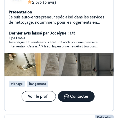
2,3/5
(3 avis)
Présentation
Je suis auto-entrepreneur spécialisé dans les services
de nettoyage, notamment pour les logements en
location courte durée, les bureaux et les particuliers.
Sérieux, ponctuel et rigoureux, j'accorde une grande
Dernier avis laissé par Jocelyne : 1/5
importance à la qualité du travail et à la satisfaction des
Il y a 1 mois
Très déçue. Un rendez-vous était fixé à 9 h pour une première
clients. Réactif et organisé, je m'adapte aux besoins
intervention d'essai. À 9 h 20, la personne ne s'était toujours
spécifiques de chaque mission, qu'elle soit ponctuelle
pas présentée et je n'ai reçu aucun i message pour prévenir de
ou régulière.
son absence. J'avais pourtant refusé plusieurs autres
propositions pour lui faire confiance. Un simple message aurait
été la moindre des choses. Je ne recommande pas.
Ménage
Rangement
Voir le profil
Contacter
Particulier