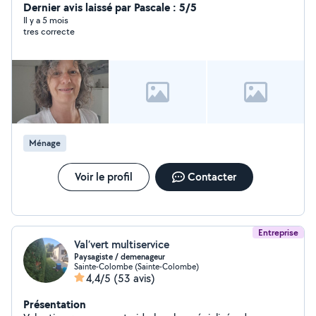
une personne sérieuse, ponctuelle, discrète et
Dernier avis laissé par Pascale : 5/5
bienveillante. J'interviens pour : ménage régulier Je suis
Il y a 5 mois
tres correcte
basée à VIENNE 38 Paiement possible en CESU.
Ménage
Voir le profil
Contacter
Entreprise
Val’vert multiservice
Paysagiste / demenageur
Sainte-Colombe (Sainte-Colombe)
4,4/5
(53 avis)
Présentation