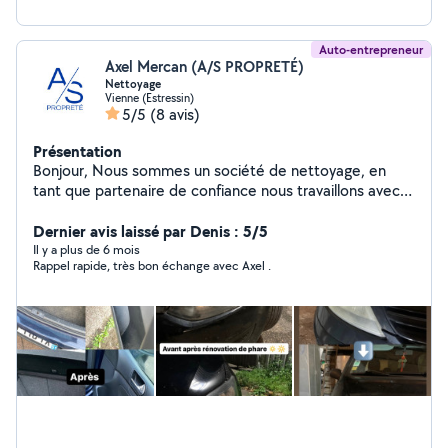
Auto-entrepreneur
Axel Mercan (A/S PROPRETÉ)
Nettoyage
Vienne (Estressin)
5/5
(8 avis)
Présentation
Bonjour, Nous sommes un société de nettoyage, en
tant que partenaire de confiance nous travaillons avec
une attention méticuleuse à chaque détails, et nous
traitons chaque espace comme le notre. De la propreté
Dernier avis laissé par Denis : 5/5
éclatante de votre véhicule aux finitions impeccables de
Il y a plus de 6 mois
Rappel rapide, très bon échange avec Axel .
votre mobilier en tissu, en passant par des vitres
étincelantes, nous nous engageons à dépasser vos
attentes. Notre objectif est de répondre à votre
besoin, de rester en communication avec vous et
garder toute transparence sur le terrain. Nous sommes
spécialisés en nettoyage Airbnb /auto / mobilier
(canapé, matelas, ..) / appartement / locaux et vitres
Nous sommes équipé et formés