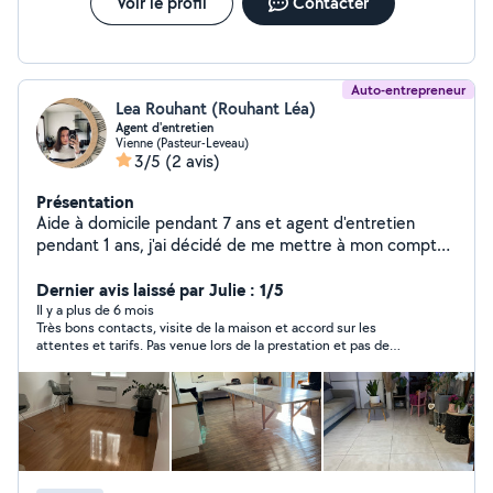
Voir le profil
Contacter
Auto-entrepreneur
Lea Rouhant (Rouhant Léa)
Agent d'entretien
Vienne (Pasteur-Leveau)
3/5
(2 avis)
Présentation
Aide à domicile pendant 7 ans et agent d'entretien
pendant 1 ans, j'ai décidé de me mettre à mon compte.
Mes services : Nettoyage complet : sols, sanitaires,
dépoussiérage. Localisation : Vienne et 15km au
Dernier avis laissé par Julie : 1/5
alentours. Je m'occupe des particuliers, entreprises et
Il y a plus de 6 mois
Très bons contacts, visite de la maison et accord sur les
Airbnb. Travail soigné, discrète, ponctuelle et souriante.
attentes et tarifs. Pas venue lors de la prestation et pas de
nouvelles par la suite.