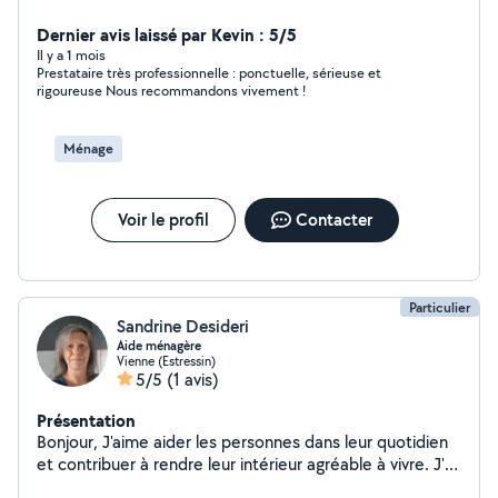
propose mes services de nettoyage à domicile pour
vous offrir un intérieur propre, agréable et bien rangé.
Dernier avis laissé par Kevin : 5/5
J'interviens avec ponctualité, respect et discrétion, en
Il y a 1 mois
Prestataire très professionnelle : ponctuelle, sérieuse et
utilisant des produits adaptés et efficaces. J'accepte
rigoureuse Nous recommandons vivement !
les chèques CESU
Ménage
Voir le profil
Contacter
Particulier
Sandrine Desideri
Aide ménagère
Vienne (Estressin)
5/5
(1 avis)
Présentation
Bonjour, J'aime aider les personnes dans leur quotidien
et contribuer à rendre leur intérieur agréable à vivre. J'ai
5 ans d'expérience en tant qu'aide ménagère. Je suis