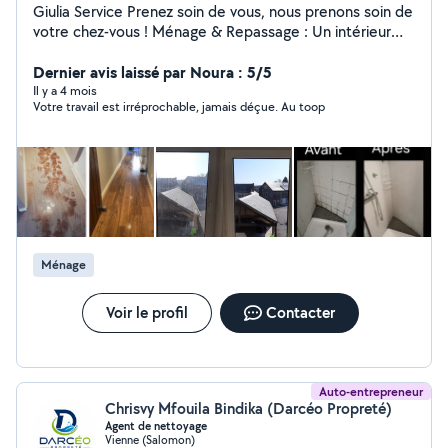
Giulia Service Prenez soin de vous, nous prenons soin de
votre chez-vous ! Ménage & Repassage : Un intérieur
impeccable sans effort. Aide à la personne : Un
accompagnement humain et chaleureux. Gain de temps
Dernier avis laissé par Noura : 5/5
: Libérez-vous des contraintes quotidiennes.
Il y a 4 mois
Votre travail est irréprochable, jamais déçue. Au toop
Intervention sur Vienne et aux alentours. Contactez-
nous pour un devis personnalisé !
Ménage
Voir le profil
Contacter
Auto-entrepreneur
Chrisvy Mfouila Bindika (Darcéo Propreté)
Agent de nettoyage
Vienne (Salomon)