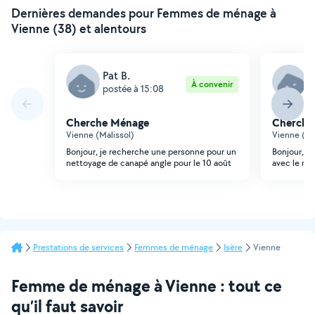
Dernières demandes pour Femmes de ménage à
Vienne (38) et alentours
Pat B.
R
À convenir
postée à 15:08
p
Cherche Ménage
Cherche
Vienne (Malissol)
Vienne (Pa
Bonjour, je recherche une personne pour un
Bonjour, je
nettoyage de canapé angle pour le 10 août
avec le mé
Prestations de services
Femmes de ménage
Isère
Vienne
Femme de ménage à Vienne : tout ce
qu’il faut savoir