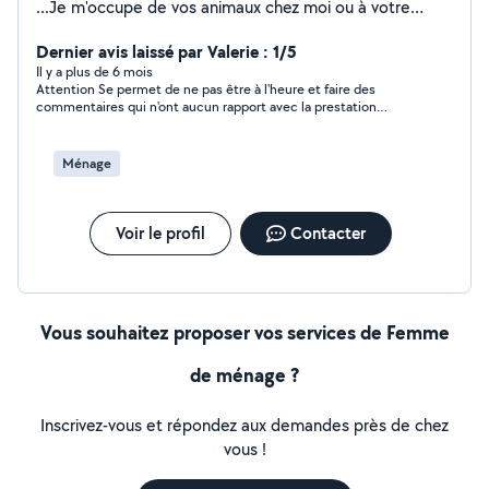
...Je m'occupe de vos animaux chez moi ou à votre
domicile...Je garde vos animaux en petit nombre
comme à la maison.....J'adore aussi faire des jeux avec
Dernier avis laissé par Valerie : 1/5
eux mais aussi cuisiner et les enfants.
Il y a plus de 6 mois
Attention Se permet de ne pas être à l'heure et faire des
commentaires qui n'ont aucun rapport avec la prestation
demandée
Ménage
Voir le profil
Contacter
Vous souhaitez proposer vos services de Femme
de ménage ?
Inscrivez-vous et répondez aux demandes près de chez
vous !