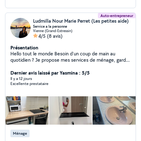
Auto-entrepreneur
Ludmilla Nour Marie Perret (Les petites aide)
Service a la personne
Vienne (Grand-Estressin)
4/5
(8 avis)
Présentation
Hello tout le monde Besoin d'un coup de main au
quotidien ? Je propose mes services de ménage, garde
chat et chien et arrosage des plantes, aide à domicile
et conciergerie Ménage (régulier ou ponctuel) Courses
Dernier avis laissé par Yasmina : 5/5
/ récupération de colis Aide pour les personnes âgées
Il y a 12 jours
Excellente prestataire
ou débordées Petits services du quotidien Sérieuse,
discrète et motivée, j'ai de l'expérience dans le domaine
Ménage