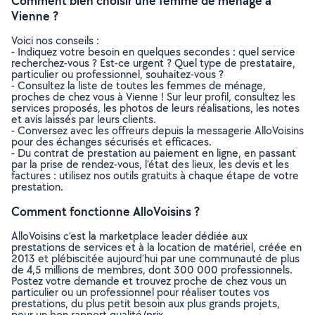
Comment bien choisir une femme de ménage à
Vienne ?
Voici nos conseils :
- Indiquez votre besoin en quelques secondes : quel service
recherchez-vous ? Est-ce urgent ? Quel type de prestataire,
particulier ou professionnel, souhaitez-vous ?
- Consultez la liste de toutes les femmes de ménage,
proches de chez vous à Vienne ! Sur leur profil, consultez les
services proposés, les photos de leurs réalisations, les notes
et avis laissés par leurs clients.
- Conversez avec les offreurs depuis la messagerie AlloVoisins
pour des échanges sécurisés et efficaces.
- Du contrat de prestation au paiement en ligne, en passant
par la prise de rendez-vous, l’état des lieux, les devis et les
factures : utilisez nos outils gratuits à chaque étape de votre
prestation.
Comment fonctionne AlloVoisins ?
AlloVoisins c’est la marketplace leader dédiée aux
prestations de services et à la location de matériel, créée en
2013 et plébiscitée aujourd’hui par une communauté de plus
de 4,5 millions de membres, dont 300 000 professionnels.
Postez votre demande et trouvez proche de chez vous un
particulier ou un professionnel pour réaliser toutes vos
prestations, du plus petit besoin aux plus grands projets,
pour un bon rapport qualité/prix.