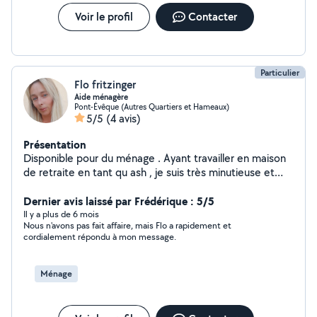
Voir le profil
Contacter
Particulier
Flo fritzinger
Aide ménagère
Pont-Évêque (Autres Quartiers et Hameaux)
5/5
(4 avis)
Présentation
Disponible pour du ménage . Ayant travailler en maison
de retraite en tant qu ash , je suis très minutieuse et
exigeante dans la propreté, j aime faire ce travail avec
plaisir .
Dernier avis laissé par Frédérique : 5/5
Il y a plus de 6 mois
Nous n'avons pas fait affaire, mais Flo a rapidement et
cordialement répondu à mon message.
Ménage