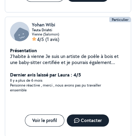
Particulier
Yohan Wibi
Teuta Drishti
Vienne (Salomon)
4/5
(1 avis)
Présentation
J'habite à vienne Je suis un artiste de poêle à bois et
une baby-sitter certifiée et je pourrais également
exercer différents emplois comme assistant tricoteur,
repassage des vêtements, nettoyage des maisons,
Dernier avis laissé par Laura : 4/5
garde d'animaux, aide à la cuisine, nettoyage des vitres.
Il y a plus de 6 mois
Personne réactive , merci , nous avons pas pu travailler
ensemble
Voir le profil
Contacter