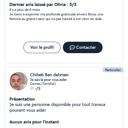
Dernier avis laissé par Olivia : 5/5
Il y a plus de 6 mois
Je tiens à exprimer ma profonde gratitude envers Rima, une
femme au grand cœur qui n’a pas hésité à me venir en aide
malgré toutes mes demandes, et ce, pour une somme
modique. Sa gentillesse et son dévouement m’ont
profondément émue. Son travail est irréprochable et témoigne
de son professionnalisme et de son humanité. Je la
recommande vivement à quiconque cherche une personne
fiable et bienveillante. Merci, Rima, pour tout ce que vous avez
Voir le profil
Contacter
fait pour moi.
Particulier
Chiheb Ben dahmen
Je suis là pour vous aider
Cannes (Terrefial)
-/5
Présentation
Je suis une personne disponible pour tout travaux
pouvant vous aider
Aucun avis pour l'instant