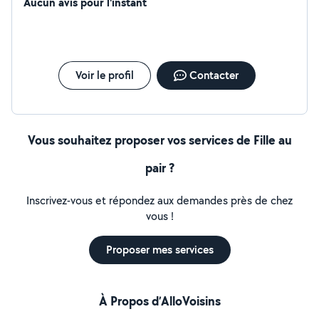
émotions des enfants et sait combien il est important
Aucun avis pour l'instant
de savoir agir en conséquence pour les réconforter. De
par mon environnement personnel j'ai eu la chance de
materner de nombreux neveux et nièces. Rigoureuse et
très à l'écoute, vous pourrez compter sur mon
dynamisme et mon dévouement pour vous épauler au
Voir le profil
Contacter
mieux. Au plaisir de vous rencontrer, Ambre
Vous souhaitez proposer vos services de Fille au
pair ?
Inscrivez-vous et répondez aux demandes près de chez
vous !
Proposer mes services
À Propos d’AlloVoisins