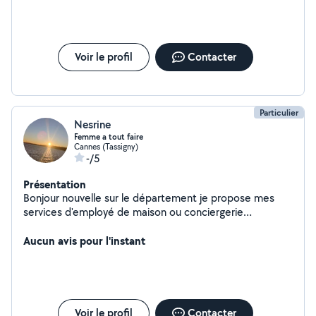
Voir le profil
Contacter
Particulier
Nesrine
Femme a tout faire
Cannes (Tassigny)
-/5
Présentation
Bonjour nouvelle sur le département je propose mes
services d'employé de maison ou conciergerie
polyvalente ( entretien du logement/ repassage/
cuisine/garde d'enfants/ garde malade/ aide à domicile)
Aucun avis pour l'instant
Voir le profil
Contacter