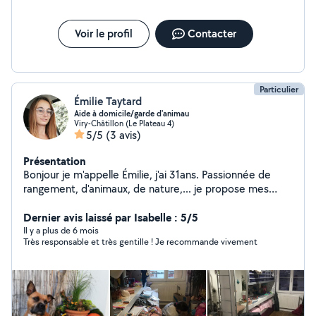
Voir le profil
Contacter
Particulier
Émilie Taytard
Aide à domicile/garde d'animau
Viry-Châtillon (Le Plateau 4)
5/5
(3 avis)
Présentation
Bonjour je m'appelle Émilie, j'ai 31ans. Passionnée de
rangement, d'animaux, de nature,... je propose mes
services pour du tri et desencombrement de votre
intérieur. Je suis souriante et dynamique, ponctuelle et
Dernier avis laissé par Isabelle : 5/5
à l'écoute, j'adapte mes services à vos besoins.
Il y a plus de 6 mois
Très responsable et très gentille ! Je recommande vivement
N'hésitez pas à me contacter. Je suis également
disponible pour vos animaux et vos plantes. Envoyé moi
vos demandes en privé avec vos numéro pour une
réponse plus rapide