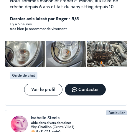
Nous sommes manon et Frédéric. Manon, auxiliaire de
crèche depuis 6 ans et fait du baby sitting depuis 10
ans. Je propose mes services pour garder vos enfants,
aider aux devoirs. J'aime aussi les animaux depuis toutes
Dernier avis laissé par Roger : 5/5
petites j'ai des chiens et lapins et actuellement 2 chats.
Il y a 3 heures
très bien je recommande vivement
Je suis disponible pour venir garder chats et chien et
autres animaux. Frédéric, s'y connaît un peu en
mécanique auto et vélo. Étant dans une boîte de
société de vélo électrique il peut vous aider.
Garde de chat
Voir le profil
Contacter
Particulier
Isabelle Steels
Aide dans divers domaines
Viry-Châtillon (Centre Ville 1)
5/5
(21 avis)