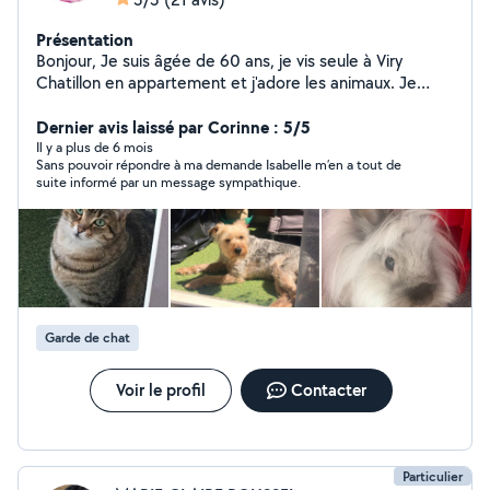
Présentation
Bonjour, Je suis âgée de 60 ans, je vis seule à Viry
Chatillon en appartement et j'adore les animaux. Je
réponds à toutes vos demandes : garde d'animaux
(chien, chat, NAC) chez vous, chez moi ou passages
Dernier avis laissé par Corinne : 5/5
quotidiens pour les câliner, les nourrir, nettoyer les
Il y a plus de 6 mois
Sans pouvoir répondre à ma demande Isabelle m’en a tout de
litières. Disponible aussi pour du baby-sitting, apporter
suite informé par un message sympathique.
de l'aide aux personnes âgées et/ou mobilité réduite. Je
peux aussi garder votre domicile et m'occuper de votre
jardin ou plantes durant vos absences. Prix raisonnable A
très vite
Garde de chat
Voir le profil
Contacter
Particulier