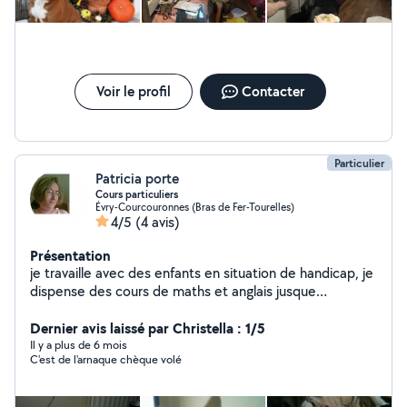
Voir le profil
Contacter
Particulier
Patricia porte
Cours particuliers
Évry-Courcouronnes (Bras de Fer-Tourelles)
4/5
(4 avis)
Présentation
je travaille avec des enfants en situation de handicap, je
dispense des cours de maths et anglais jusque
troisième et préparation au brevet des collège. j'ai une
licence en gestion. J'adore les animaux.
Dernier avis laissé par Christella : 1/5
Il y a plus de 6 mois
C'est de l'arnaque chèque volé