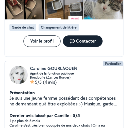
vos besoins : - Pour les gardes à mon domicile : Carnet
de vaccin obligatoire / Nourriture /Vêtements avec
l'odeur du propriétaire/ Pour la litière ( je fourni). Un test
(gratuit)est fait avant le jour de garde pour voir si votre
chat est capable d'accepter son nouvelle
Garde de chat
Changement de litière
environnement. Pour les visites au domicile du
propriétaire : -Pas contrainte je suis véhiculé Pour
chaque garde je crée un groupe WhatsApp au nom de
Voir le profil
Contacter
votre chat afin de vous envoyer les vidéos et photos de
votre chat en direct ou à chaque passage à votre
domicile. Les Jum's Cattsiter.
Particulier
Caroline GOURLAOUEN
Agent de la fonction publique
Bondoufle (Z.a. Les Bordes)
5/5
(4 avis)
Présentation
Je suis une jeune femme possédant des compétences
ne demandant qu'à être exploitées ;-) Musique, garde
d'animaux, aide administrative, etc. N'hésitez pas à
bénéficiez de mes services !
Dernier avis laissé par Camille : 5/5
Il y a plus de 6 mois
Caroline s'est très bien occupée de nos deux chats ! On a eu