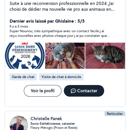
Suite à une reconversion professionnelle en 2024 ,j'ai
choisi de dédier ma nouvelle vie pro aux animaux en
devenant pet-sitter professionnelle. PAS DE GARDE
CHEZ MOI, JE FAIS DES VISITES A DOMICILE
Dernier avis laissé par Ghislaine : 5/5
CHIENS/CHATS AINSI QUE DES PROMENADES
Il y a 5 mois
Super Nounou, très sympathique avec un contact facile.j ai
CANINES. J'ai l'expérience et les qualifications requises
reçu nouvelles avec photos chaque jour.j ai pu constater que
:Acaced, Certificat Pet sitter, Formation Auxiliaire
mon chat avait un bon felling avec Valerie, très demandeur de
vétérinaire. Secteur Viry-Châtillon et 10kms autour de
calins s installant même sur ses genoux.Désormais ke m
Viry.
absenterais l esprit tranquille
Garde de chat
Visite de chat à domicile
Voir le profil
Contacter
Particulier
Christelle Panek
Socio-Esthéticienne, catsister
Fleury-Mérogis (Prison et Reste)