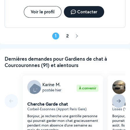
Voir le profil
Contacter
1
2
Page
suivante
Dernières demandes pour Gardiens de chat à
Courcouronnes (91) et alentours
Karine M.
M
À convenir
postée hier
p
Cherche Garde chat
Cherche
Corbeil-Essonnes (Apport Paris Gare)
Lisses (Vil
Bonjour, je recherche une gentille personne
Bonjour, J
qui pourrait garder mon chat gracieusement
pourrait ga
pendant mon absence d'une semaine au
août. Ils so
mois de septembre.
éventuelle