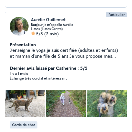
disponible. ✨
Particulier
Aurélie Guillemet
Bonjour je m'appelle Aurélie
Lisses (Lisses Centre)
5/5
(3 avis)
Présentation
J'enseigne le yoga je suis certifiée (adultes et enfants)
et maman d'une fille de 5 ans Je vous propose mes
services pour : Garder vos enfants (bébé, petit et
grand) Garder vos animaux et/ou faire une promenade.
Dernier avis laissé par Catherine : 5/5
Expérience avec les chiens, chats, lapins, tortues,
Il y a 1 mois
Échange très cordial et intéressant
oiseaux et chevaux. Je suis à l'aise avec tous les animaux
et je m'adapte à chacun de leurs besoins. Aide à
domicile (courses, visite de compagnie,
accompagnement aux rdv médicaux ...) Cours de yoga à
domicile adultes, enfants ou famille matériels fournis si
besoin. N'hésitez pas à faire appel à mes services je
serais ravie de vous apporter satisfaction. Belle journée
et au plaisir de vous rencontrer
Garde de chat