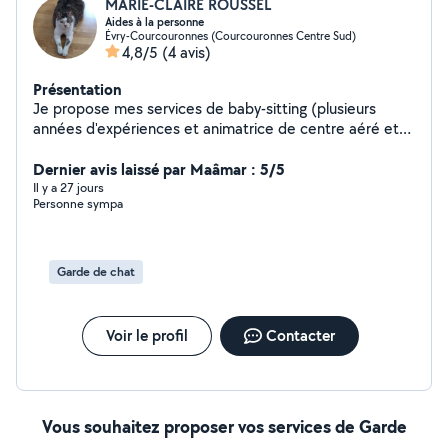
MARIE-CLAIRE ROUSSEL
Aides à la personne
Évry-Courcouronnes (Courcouronnes Centre Sud)
4,8/5
(4 avis)
Présentation
Je propose mes services de baby-sitting (plusieurs
années d'expériences et animatrice de centre aéré et
de colo), aide à la personne, aide à domicile pour
l'entretien du domicile, les courses, l'aide aux repas, etc
Dernier avis laissé par Maâmar : 5/5
...et garde d'animaux à votre domicile (agent animalier 8
Il y a 27 jours
Personne sympa
ans d'expériences), aide aux démarches administratives,
à la paperasse.
Garde de chat
Voir le profil
Contacter
Vous souhaitez proposer vos services de Garde