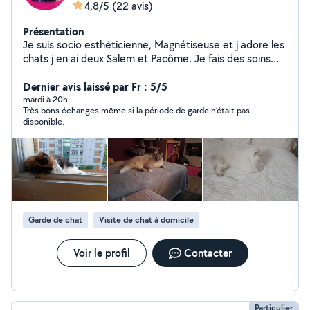
4,8/5
(22 avis)
Présentation
Je suis socio esthéticienne, Magnétiseuse et j adore les
chats j en ai deux Salem et Pacôme. Je fais des soins
esthétiques à domiciles (épilations, soins corps et
visages , soins des mains et pieds, je me déplace à
Dernier avis laissé par Fr : 5/5
hauteur de 10 km autour de mon domicile ou à mon
mardi à 20h
Très bons échanges même si la période de garde n’était pas
domicile même le week-end). Je garde les chats à mon
disponible.
domicile ou au domicile du chat, je suis une passionnée.
Je suis aussi femme de ménage et je me déplace dans
tout l Essonne. Si vous êtes intéressé.
Garde de chat
Visite de chat à domicile
Voir le profil
Contacter
Particulier