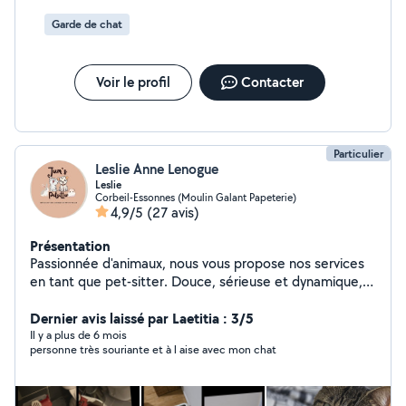
animaux ! Je la recommande vivement si vous avez un soucis,
pour faire garder votre animal de compagnie, de mon côté ce
Garde de chat
sera quelqu'un de ma famille qui va s'occuper de mon chat
pendant mon absence !
Voir le profil
Contacter
Particulier
Leslie Anne Lenogue
Leslie
Corbeil-Essonnes (Moulin Galant Papeterie)
4,9/5
(27 avis)
Présentation
Passionnée d'animaux, nous vous propose nos services
en tant que pet-sitter. Douce, sérieuse et dynamique,
nous sommes à l'écoute de vos besoins et de ceux de
votre animal pour qu'il se sente le mieux possible en
Dernier avis laissé par Laetitia : 3/5
votre absence. Ma jumelles et moi avons toujours eu
Il y a plus de 6 mois
personne très souriante et à l aise avec mon chat
des animaux (chiens, chats,Rongeurs...) nous adorons
interagir avec eux. Nous vous proposons deux choix soit
la garde a domicile ou la visite chez vous en fonction de