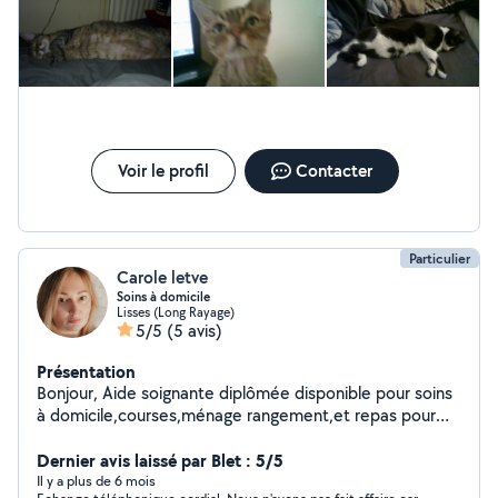
Voir le profil
Contacter
Particulier
Carole letve
Soins à domicile
Lisses (Long Rayage)
5/5
(5 avis)
Présentation
Bonjour, Aide soignante diplômée disponible pour soins
à domicile,courses,ménage rangement,et repas pour
personne âgée ou handicapée. Je propose aussi mes
services pour m'occuper de vos animaux,promenade.. je
Dernier avis laissé par Blet : 5/5
dispose d'un frigidaire avec petit congélateur à la
Il y a plus de 6 mois