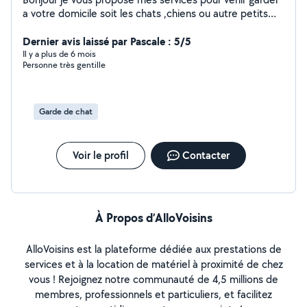
a votre domicile soit les chats ,chiens ou autre petits
animaux de compagnie et à mon domicile des petits
animaux de compagnie dans leurs cages j adore les
Dernier avis laissé par Pascale : 5/5
animaux, ayant une grande expérience dans ce domaine
Il y a plus de 6 mois
Personne très gentille
Garde de chat
Voir le profil
Contacter
À Propos d’AlloVoisins
AlloVoisins est la plateforme dédiée aux prestations de
services et à la location de matériel à proximité de chez
vous ! Rejoignez notre communauté de 4,5 millions de
membres, professionnels et particuliers, et facilitez