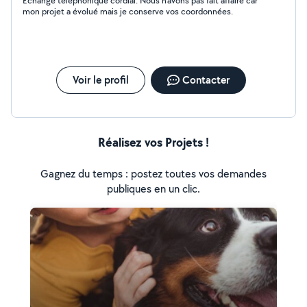
Echange téléphonique cordial. Nous n'avons pas fait affaire car
location. cdlt
mon projet a évolué mais je conserve vos coordonnées.
Voir le profil
Contacter
Réalisez vos Projets !
Gagnez du temps : postez toutes vos demandes
publiques en un clic.