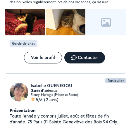
des nouvelles régulièrement lors de nos vacances, ça rassure
beaucoup. On n'hesitera pas à faire appel à elle pour des
futures vacances !
Garde de chat
Voir le profil
Contacter
Particulier
Isabelle GUENEGOU
Garde d' animaux
Fleury-Mérogis (Prison et Reste)
5/5
(2 avis)
Présentation
Toute l'année y compris juillet, août et fêtes de fin
d'année. 75 Paris 91 Sainte Geneviève des Bois 94 Orly
Même si votre secteur n'est pas dans l'annonce