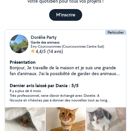
votre quotidien pour tous vos projets !
M'inscrire
Particulier
Dorélie Party
Garde des animaux
Évry-Courcouronnes (Courcouronnes Centre Sud)
4,4/5
(14 avis)
Présentation
Bonjour, Je travaille de la maison et je suis une grande
fan d'animaux. J'ai la possibilité de garder des animaux
de par mes disponibilités J'ai un petit spitz nain femelle
à la maison, qui est très sociable. Je peux accueillir à la
Dernier avis laissé par Dania : 5/5
maison des chats et des chiens J'ai besoin qu'il soit
Il y a plus de 6 mois
Très professionnel, ravie d’avoir échangé avec Dorelie. A
propre, traité contre les puces, stérilises (sinon me
l’écoute et n’hésites pas à donner des nouvelles tout au long
prévenir) et autres A bientôt
de la garde de mon chat. Je conseille ☺️