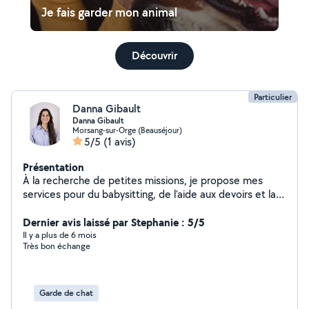
Je fais garder mon animal
Découvrir
Particulier
Danna Gibault
Danna Gibault
Morsang-sur-Orge (Beauséjour)
5/5
(1 avis)
Présentation
À la recherche de petites missions, je propose mes
services pour du babysitting, de l'aide aux devoirs et la
garde d'animaux. Sérieuse, responsable et à l'écoute, j'ai
à cœur d'offrir un service de qualité en m'adaptant aux
Dernier avis laissé par Stephanie : 5/5
besoins des enfants, des élèves ou des animaux dont j'ai
Il y a plus de 6 mois
Très bon échange
la charge. Que ce soit pour une soirée, un
accompagnement scolaire régulier ou la garde de vos
compagnons à quatre pattes, vous pouvez compter sur
mon engagement et ma bienveillance. N'hésitez pas à
Garde de chat
me contacter pour plus d'informations !