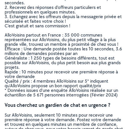
secondes.
2. Recevez des réponses d’offreurs particuliers et
professionnels en quelques minutes.
3. Echangez avec les offreurs depuis la messagerie privée et
sécurisée et faites votre choix !
C’est gratuit et sans commission !
AlloVoisins partout en France : 35 000 communes
représentées sur AlloVoisins, du plus petit village à la plus
grande ville, trouvez un membre à proximité de chez vous !
Efficace : Une demande postée toutes les 10 secondes, 3.6
millions de demandes postées par an
Généraliste : 1 250 types de besoins différents, tout est
possible sur AlloVoisins, du plus petit besoin aux plus grands
projets.
Rapide : 10 minutes pour recevoir une première réponse à
votre demande
Qualité / prix : 4 membres AlloVoisins sur 5* indiquent
qu’AlloVoisins propose un bon rapport qualité/prix
* Données issues d’une enquête AlloVoisins réalisée sur un
échantillon de 5 671 personnes interrogées (Février 2024)
Vous cherchez un gardien de chat en urgence ?
Sur AlloVoisins, seulement 10 minutes pour recevoir une
première réponse à votre demande. Postez votre demande
et trouvez en quelques minutes un membre de confiance,
autour de chez vous, pour votre besoin urgent de garde chat