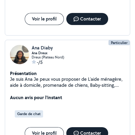
Voir le profil
Contacter
Particulier
Ana Diaby
Ana Dreux
Dreux (Plateau Nord)
-/5
Présentation
Je suis Ana Je peux vous proposer de L'aide ménagère,
aide à domicile, promenade de chiens, Baby-sitting,
Garde d'animaux à votre domicile (chien chat) j'ai de
l'expérience dans tout ses domaines. Pour plus
Aucun avis pour l'instant
d'informations n'hésitez pas a directement me
contacter !
Garde de chat
Voir le profil
Contacter