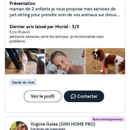
Présentation
maman de 2 enfants je vous propose mes services de
pet-sitting pour prendre soin de vos animaux sur dreux
28 possibilité de garde a mon domicile en appartement
je suis une personne calme bienveillante qui répond au
Dernier avis laissé par Muriel : 5/5
mieux au besoin de vos animaux, plusieurs références,
Il y a 10 jours
personne sérieuse, aime les animaux. je recommande sans
de nombreux retours et propriétaires satisfaits
problème.
concernant mes gardes n'hésitez pas a me contacter
pour plus de renseignements
Garde de chat
Voir le profil
Contacter
Auto-entrepreneur
Virginie Galea (GINI HOME PRO)
Entretien de logements