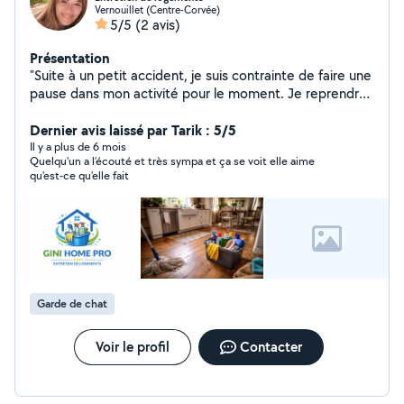
Vernouillet (Centre-Corvée)
5/5
(2 avis)
Présentation
"Suite à un petit accident, je suis contrainte de faire une
pause dans mon activité pour le moment. Je reprendrai
dès que possible. Merci beaucoup pour votre
compréhension et à très bientôt !!!" Je propose un
Dernier avis laissé par Tarik : 5/5
service d'entretien soigné pour particuliers et locations
Il y a plus de 6 mois
Quelqu'un a l’écouté et très sympa et ça se voit elle aime
courte durée, en adaptant mes interventions pour que
qu'est-ce qu'elle fait
chaque logement reste propre, agréable et confortable
au quotidien.
Garde de chat
Voir le profil
Contacter