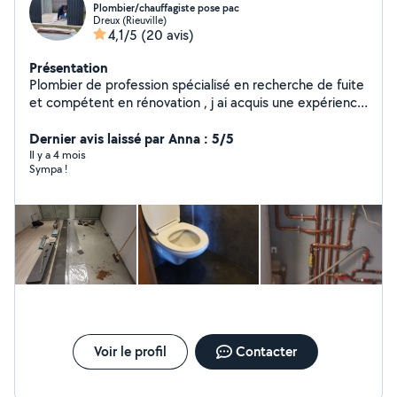
Plombier/chauffagiste pose pac
Dreux (Rieuville)
4,1/5
(20 avis)
Présentation
Plombier de profession spécialisé en recherche de fuite
et compétent en rénovation , j ai acquis une expérience
riche au cours de mes précédents emplois et je me suis
perfectionné sur tous types de travaux intérieurs et
Dernier avis laissé par Anna : 5/5
extérieurs. Je peux également dépanner et faire l
Il y a 4 mois
Sympa !
entretien de vos pompes a chaleur et climatisation.
Mon savoir faire et être me permettent de mieux
analyser la situation et de vous accompagner dans vos
projets.
Voir le profil
Contacter