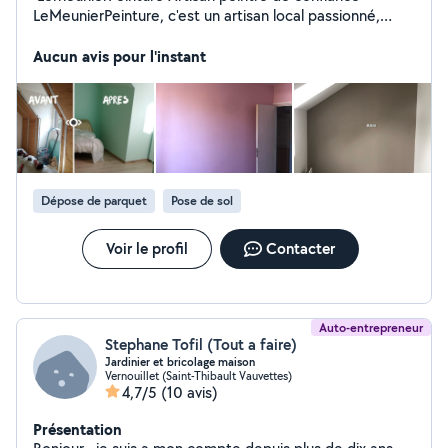
LeMeunierPeinture, c'est un artisan local passionné,
spécialisé dans les travaux de peinture intérieure et
extérieure, pour particuliers et professionnels. Nous
Aucun avis pour l'instant
vous garantissons un travail soigné, durable, avec des
finitions propres et un vrai sens du détail. Chaque projet
est réalisé avec sérieux, dans le respect des délais et
de vos attentes. Nos engagements : Peinture murs,
plafonds, boiseries, façades Conseils déco
personnalisés Produits professionnels et écologiques
Propreté du chantier assurée Devis gratuit et réponse
Dépose de parquet
Pose de sol
rapide
Voir le profil
Contacter
Auto-entrepreneur
Stephane Tofil (Tout a faire)
Jardinier et bricolage maison
Vernouillet (Saint-Thibault Vauvettes)
4,7/5
(10 avis)
Présentation