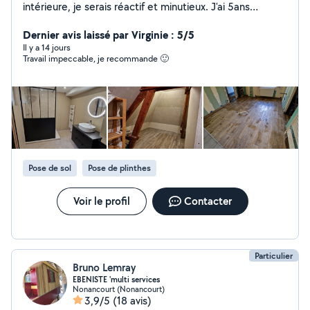
intérieure, je serais réactif et minutieux. J'ai 5ans
d'expérience dans la rénovation intérieure.
Dernier avis laissé par Virginie : 5/5
Il y a 14 jours
Travail impeccable, je recommande 🙂
Pose de sol
Pose de plinthes
Voir le profil
Contacter
Particulier
Bruno Lemray
EBENISTE 'multi services
Nonancourt (Nonancourt)
3,9/5
(18 avis)