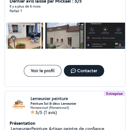
Dernier avis laissé par Mickaël : 5/5
Il y a plus de 6 mois
Parfait ?
Voir le profil
Contacter
Entreprise
Lemeunier peinture
Peinture Sol & déco Lemeunier
Nonancourt (Nonancourt)
5/5
(1 avis)
Présentation
️ LemeunierPeinture Artisan peintre de confiance