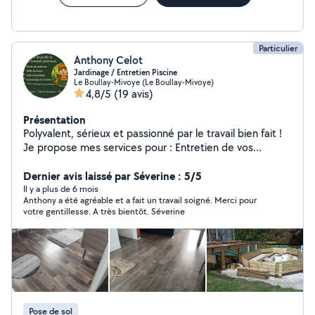
Particulier
Anthony Celot
Jardinage / Entretien Piscine
Le Boullay-Mivoye (Le Boullay-Mivoye)
4,8/5
(19 avis)
Présentation
Polyvalent, sérieux et passionné par le travail bien fait !
Je propose mes services pour : Entretien de vos
extérieurs : tonte, taille de haies, plantations, dalles
béton, bordures Aménagement intérieur : parquet, PVC
Dernier avis laissé par Séverine : 5/5
clipsable, tasseaux muraux, support TV (sans fils
Il y a plus de 6 mois
Anthony a été agréable et a fait un travail soigné. Merci pour
apparents) Montage complet de piscines en bois, de la
votre gentillesse. A très bientôt. Séverine
conception à la finition Entretien piscine (fond) avec
robots, et analyse de votre eau..etc Un seul contact
pour des projets variés, réalisés avec soin ! Je loue aussi
: Scie lame vibrante Décapeur thermique Malette
plomberie PER a glissement Scarificateur électrique
Soufleur électrique
Pose de sol