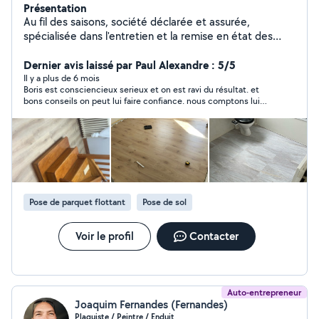
Présentation
Au fil des saisons, société déclarée et assurée,
spécialisée dans l'entretien et la remise en état des
jardins à Dreux et alentours. L'application peut afficher
votre demande privée comme « lue » alors qu'elle ne
Dernier avis laissé par Paul Alexandre : 5/5
m'autorise pas à répondre, notamment en cas de
Il y a plus de 6 mois
Boris est consciencieux serieux et on est ravi du résultat. et
mauvaise catégorie ou de secteur non couvert. Dans ce
bons conseils on peut lui faire confiance. nous comptons lui
cas, appelez-moi directement via le numéro affiché sur
reconfier des travaux dans les prochains mois
mon profil ou mon site internet. Tonte et entretien
régulier Taille de haies et d'arbustes Débroussaillage et
remise en état Désherbage et entretien des massifs
Nettoyage des allées et terrasses Ramassage et
évacuation des déchets verts Interventions ponctuelles
ou régulières, travail soigné et devis clair. Services
Pose de parquet flottant
Pose de sol
complémentaires sur demande : petits travaux,
manutention, nettoyage ou besoin spécifique.
Demande étudiée directement ou orientation vers un
Voir le profil
Contacter
professionnel adapté. Petit jardinage : crédit d'impôt de
50 %, avance immédiate et CESU selon éligibilité.
Auto-entrepreneur
Joaquim Fernandes (Fernandes)
Plaquiste / Peintre / Enduit