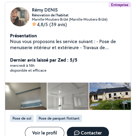
Entreprise
Rémy DENIS
Rénovation de l'habitat
Marville-Moutiers-Brûlé (Marville-Moutiers-Brûlé)
4,8/5
(39 avis)
Présentation
Nous vous proposons les service suivant : - Pose de
menuiserie intérieur et extérieure - Travaux de
couverture - Isolation des combles perdu -
Aménagement des combles raillage placo, isolation,
Dernier avis laissé par Zed : 5/5
électricité plomberie et finition peinture - Pose de
mercredi à 16h
disponible et efficace
revêtement de sol carrelage, parquet etc.. - Petit
travaux de maçonnerie - entretien espace vert
Pose de sol
Pose de parquet flottant
Voir le profil
Contacter