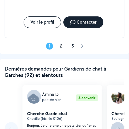
Voir le profil
Contacter
1
2
3
Page
suivante
Dernières demandes pour Gardiens de chat à
Garches (92) et alentours
Amina D.
L
À convenir
postée hier
p
Cherche Garde chat
Cherche
Chaville (Iris No 0106)
Boulogne-Bi
Bonjour, Je cherche un.e petsitter du 1er au
Bonjour, B