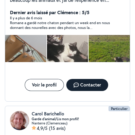
beaucoup les animaux et j'ai de l'expérience en
petsitting J'ai également déjà effectué du babysitting.
Dernier avis laissé par Clémence : 5/5
Il y a plus de 6 mois
Romane a gardé notre chaton pendant un week end en nous
donnant des nouvelles avec des photos, nous la
recommandons vivement
Voir le profil
Contacter
Particulier
Carol Barichello
Garde d'animal/Lis mon profil!
Nanterre (Clemenceau)
4,9/5
(15 avis)