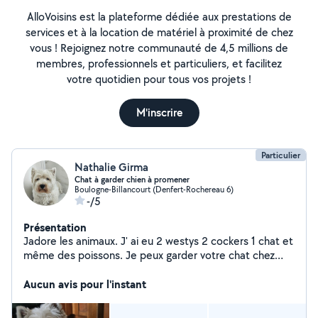
AlloVoisins est la plateforme dédiée aux prestations de
services et à la location de matériel à proximité de chez
vous ! Rejoignez notre communauté de 4,5 millions de
membres, professionnels et particuliers, et facilitez
votre quotidien pour tous vos projets !
M'inscrire
Particulier
Nathalie Girma
Chat à garder chien à promener
Boulogne-Billancourt (Denfert-Rochereau 6)
-/5
Présentation
Jadore les animaux. J' ai eu 2 westys 2 cockers 1 chat et
même des poissons. Je peux garder votre chat chez
vous un jour, un week end, une semaine, deux semaines
ou plus sur Boulogne Billancourt uniquement. Au
Aucun avis pour l'instant
programme pendant votre absence : Gamelle toujours
pleine, litière nickel, câlins à volonté, photos envoyées