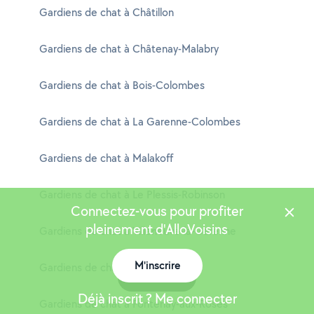
Gardiens de chat à Châtillon
Gardiens de chat à Châtenay-Malabry
Gardiens de chat à Bois-Colombes
Gardiens de chat à La Garenne-Colombes
Gardiens de chat à Malakoff
Gardiens de chat à Le Plessis-Robinson
Connectez-vous pour profiter
pleinement d'AlloVoisins
Gardiens de chat à Villeneuve-la-Garenne
M'inscrire
Gardiens de chat à Vanves
Carte
Déjà inscrit ? Me connecter
Gardiens de chat à Fontenay-aux-Roses