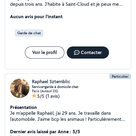
depuis trois ans. J'habite à Saint-Cloud et je peux me
déplacer dans les environs ainsi qu'à Paris. Sérieuse,
ponctuelle, soigneuse et de confiance, je propose mon
Aucun avis pour l'instant
aide pour différentes tâches du quotidien : ménage,
rangement, courses, garde d'animaux et autres petits
Garde de chat
services. Je travaille avec attention et je m'adapte à vos
besoins et à vos horaires.
Voir le profil
Contacter
Particulier
Raphael Szternblic
Service+garde à domicile chat
Paris (Auteuil 26)
5/5
(1 avis)
Présentation
Je m'appelle Raphaël, j'ai 29 ans. Je travaille dans
l'automobile. J'aime bcp les animaux ! Particulièrement
les chats.
Dernier avis laissé par Anne : 5/5