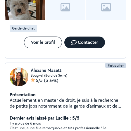
tous les jours... A très vite ...j'espère..
Garde de chat
Voir le profil
Contacter
Particulier
Alexane Masetti
Bougival (Bord de Seine)
5/5
(3 avis)
Présentation
Actuellement en master de droit, je suis à la recherche
de petits jobs notamment de la garde d'animaux et de
l'aide au devoir. Je propose donc mes services aux
personnes qui auraient besoin.
Dernier avis laissé par Lucille : 5/5
Il y a plus de 6 mois
C’est une jeune fille remarquable et très professionnelle ! Je