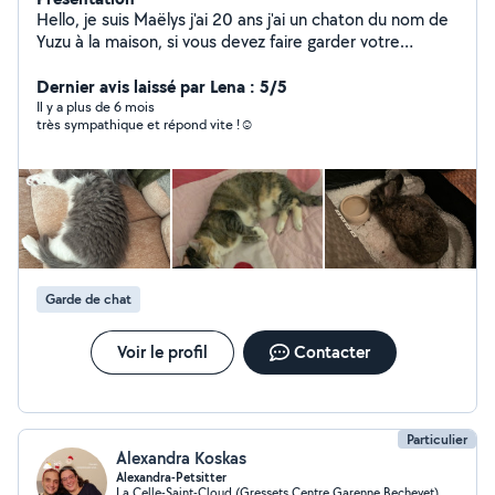
Hello, je suis Maëlys j'ai 20 ans j'ai un chaton du nom de
Yuzu à la maison, si vous devez faire garder votre
compagnon poilu je suis là ! Je fais également du
babysitting après 2-3 ans pour des soucis de
Dernier avis laissé par Lena : 5/5
responsabilités et de sécurité. Alors n'hésitez pas à
Il y a plus de 6 mois
très sympathique et répond vite !☺️
m'envoyer un petit message Maëlys
Garde de chat
Voir le profil
Contacter
Particulier
Alexandra Koskas
Alexandra-Petsitter
La Celle-Saint-Cloud (Gressets Centre Garenne Bechevet)