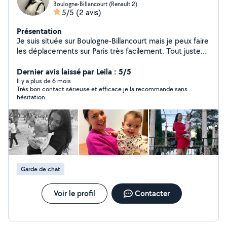
Boulogne-Billancourt (Renault 2)
5/5
(2 avis)
Présentation
Je suis située sur Boulogne-Billancourt mais je peux faire
les déplacements sur Paris très facilement. Tout juste
diplômée d'un Master 2, je suis disponible pour tout
type de demande. J'ai notamment de l'expérience (8
Dernier avis laissé par Leila : 5/5
ans) avec les enfants de tout âge : garde, aide aux
Il y a plus de 6 mois
Très bon contact sérieuse et efficace je la recommande sans
devoirs. Je suis à l'écoute des besoins des enfants et
hésitation
des parents. Je suis bienveillante et respectueuse !
N'hésitez pas à me contacter !
Garde de chat
Voir le profil
Contacter