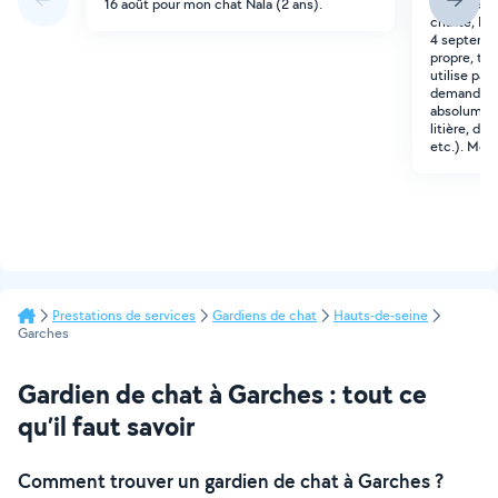
16 août pour mon chat Nala (2 ans).
urgence et
chatte, Kia
4 septembre
propre, trè
utilise par
demande au
absolument
litière, di
etc.). Merc
Prestations de services
Gardiens de chat
Hauts-de-seine
Garches
Gardien de chat à Garches : tout ce
qu’il faut savoir
Comment trouver un gardien de chat à Garches ?