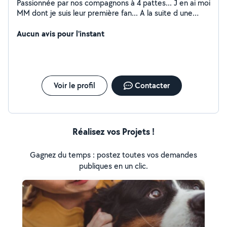
Passionnée par nos compagnons à 4 pattes... J en ai moi
MM dont je suis leur première fan... A la suite d une
reconversion pro j ai obtenu mon ccad chien et chat
ainsi que mon TAV....se qui me permet de travailler
Aucun avis pour l'instant
auprès d eux... Un vrai bonheur Je suis également
disponible pour m occuper d enfant avt et apres ecole
et soiree babysitting
Voir le profil
Contacter
Réalisez vos Projets !
Gagnez du temps : postez toutes vos demandes
publiques en un clic.