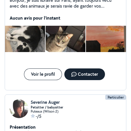
Bonjour, je suis libraire sur Paris, ayant toujours vécu
avec des animaux je serais ravie de garder vos
compagnons. Je suis aussi en mesure de donner des
cours de soutien!
Aucun avis pour l'instant
Voir le profil
Contacter
Particulier
Severine Auger
Petsitter / babysitter
Puteaux (Wilson 2)
-/5
Présentation