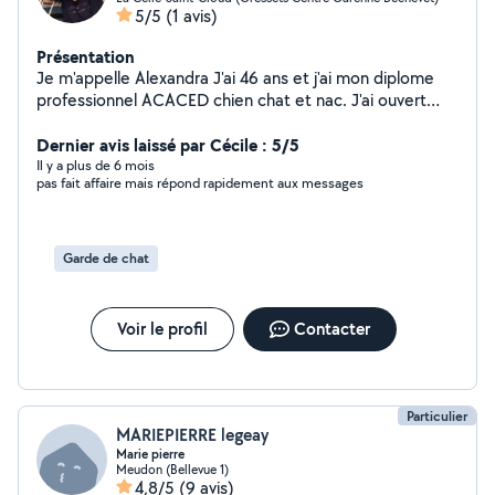
5/5
(1 avis)
Présentation
Je m'appelle Alexandra J'ai 46 ans et j'ai mon diplome
professionnel ACACED chien chat et nac. J'ai ouvert
mon entreprise de garde d'animaux à domicile. Je ne
garde pas les chiens et chats chez moi. J'ai 5 animaux à
Dernier avis laissé par Cécile : 5/5
la maison.
Il y a plus de 6 mois
pas fait affaire mais répond rapidement aux messages
Garde de chat
Voir le profil
Contacter
Particulier
MARIEPIERRE legeay
Marie pierre
Meudon (Bellevue 1)
4,8/5
(9 avis)