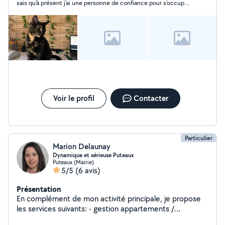
sais qu’à présent j’ai une personne de confiance pour s’occuper
de mon bébé à 4 pattes.
Voir le profil
Contacter
Particulier
Marion Delaunay
Dynamique et sérieuse Puteaux
Puteaux (Mairie)
5/5
(6 avis)
Présentation
En complément de mon activité principale, je propose
les services suivants: - gestion appartements /
conciergerie / ménage / garde de chats ( au domicile