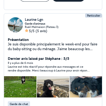
Particulier
Laurine Lgn
Garde d’animaux
Rueil-Malmaison (Plateau 3)
5/5
(5 avis)
Présentation
Je suis disponible principalement le week-end pour faire
du baby-sitting ou du ménage. J'aime beaucoup les
animaux, je peux accueillir un chat ou un chien sans
difficulté ou venir à domicile.
Dernier avis laissé par Stéphane : 5/5
Il y a plus de 6 mois
Laurine est très réactif pour répondre aux messages et ce
rendre disponible. Merci beaucoup à Laurine pour avoir répondu
à ma demande de garde d animaux de compagnie.
Garde de chat