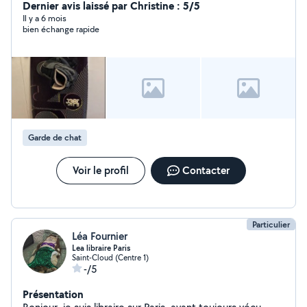
des propriétaires seulement) - cours d'informatique
Dernier avis laissé par Christine : 5/5
tous niveaux - consultante en financement / coaching en
Il y a 6 mois
bien échange rapide
gestion budgétaire
Garde de chat
Voir le profil
Contacter
Particulier
Léa Fournier
Lea libraire Paris
Saint-Cloud (Centre 1)
-/5
Présentation