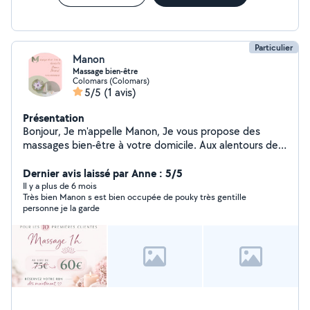
Particulier
Manon
Massage bien-être
Colomars (Colomars)
5/5
(1 avis)
Présentation
Bonjour, Je m'appelle Manon, Je vous propose des
massages bien-être à votre domicile. Aux alentours de
Nice, Colomars, Aspremont. Formée au massage
Suédois. Uniquement pour femme.
Dernier avis laissé par Anne : 5/5
Il y a plus de 6 mois
Très bien Manon s est bien occupée de pouky très gentille
personne je la garde