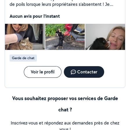
de poils lorsque leurs propriétaires s'absentent ! Je
promène les Canins, je gratouille les Félins ! Avec
Bienveillance et en toute Confiance ! Il y a Canelle le
Aucun avis pour l'instant
petit teckel que je promène à la mi journée car sa
maitresse a de longue journée ! Il y a Chouette, gentille
minette dont la maîtresse part régulièrement en
déplacement professionnel et d autres encore qui
restent à domicile et avec qui je partage un moment
lorsque vient l heure des vacances !
Garde de chat
Voir le profil
Contacter
Vous souhaitez proposer vos services de Garde
chat ?
Inscrivez-vous et répondez aux demandes près de chez
vous !