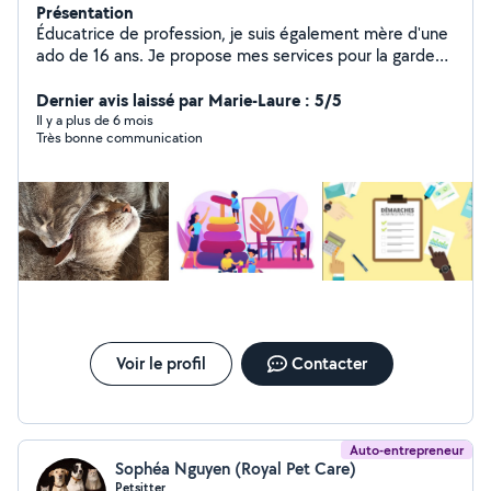
Présentation
Éducatrice de profession, je suis également mère d'une
ado de 16 ans. Je propose mes services pour la garde
ponctuelle de vos enfants de tout âge. Je propose
également de m'occuper de vos animaux lors de vos
Dernier avis laissé par Marie-Laure : 5/5
absences, visites et promenades.
Il y a plus de 6 mois
Très bonne communication
Voir le profil
Contacter
Auto-entrepreneur
Sophéa Nguyen (Royal Pet Care)
Petsitter