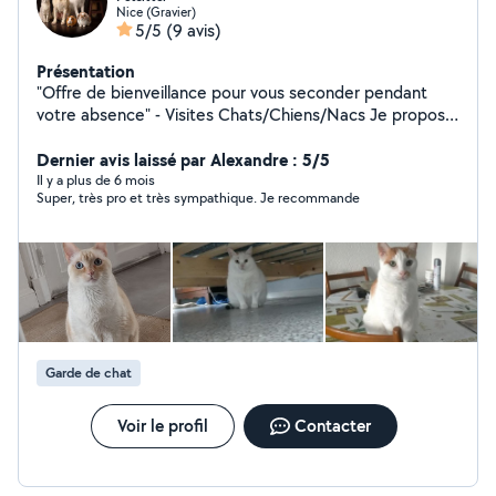
Nice (Gravier)
5/5
(9 avis)
Présentation
"Offre de bienveillance pour vous seconder pendant
votre absence" - Visites Chats/Chiens/Nacs Je propose
des visites à votre domicile pour m'occuper de vos
boules de poils. Week-end, Vacances, Journées de
Dernier avis laissé par Alexandre : 5/5
travail intense, je m'adapte en fonction de votre emploi
Il y a plus de 6 mois
Super, très pro et très sympathique. Je recommande
du temps. Une première rencontre peut-être effectuée
avec remise de clés. Si vous n'avez pas le temps, une
vidéo peut-être être une solution afin de me montrer
comment fonctionne votre appartement ou maison
avec boîte à clés ou autre solution. Au plaisir de prendre
soin de votre compagnon !
Garde de chat
Voir le profil
Contacter