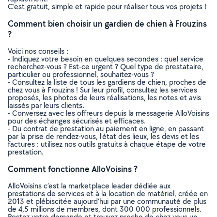
C’est gratuit, simple et rapide pour réaliser tous vos projets !
Comment bien choisir un gardien de chien à Frouzins
?
Voici nos conseils :
- Indiquez votre besoin en quelques secondes : quel service
recherchez-vous ? Est-ce urgent ? Quel type de prestataire,
particulier ou professionnel, souhaitez-vous ?
- Consultez la liste de tous les gardiens de chien, proches de
chez vous à Frouzins ! Sur leur profil, consultez les services
proposés, les photos de leurs réalisations, les notes et avis
laissés par leurs clients.
- Conversez avec les offreurs depuis la messagerie AlloVoisins
pour des échanges sécurisés et efficaces.
- Du contrat de prestation au paiement en ligne, en passant
par la prise de rendez-vous, l’état des lieux, les devis et les
factures : utilisez nos outils gratuits à chaque étape de votre
prestation.
Comment fonctionne AlloVoisins ?
AlloVoisins c’est la marketplace leader dédiée aux
prestations de services et à la location de matériel, créée en
2013 et plébiscitée aujourd’hui par une communauté de plus
de 4,5 millions de membres, dont 300 000 professionnels.
Postez votre demande et trouvez proche de chez vous un