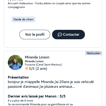
Accueil chaleureux - Funky adore ce couple ainsi que les autres
compagnons
Garde de chien
Voir le profil
Contacter
Particulier
Miranda Loison
Miranda Loison
Frouzins (Canal Saint-Martory)
5/5
(2 avis)
Présentation
bonjour je m'appelle Miranda j'ai 20ans je suis vehiculé
passioné d'animaux j'ai plusieurs animaux
(chiens,chats,furet,poisson,tortue) j'aime aussi
m'occupé d'enfants j'ai pris l'habitude de m en occupé
Dernier avis laissé par Manon : 5/5
grace a mes neuveux et niece
Il y a plus de 6 mois
Je recommande Miranda pour sa gentillesse et sa