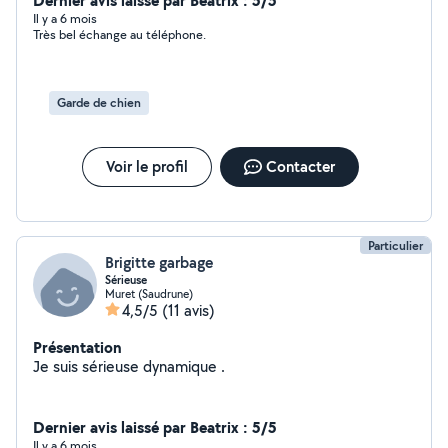
Dernier avis laissé par Beatrix : 5/5
chats et les chiens. Je suis patiente et aimante avec les
Il y a 6 mois
Très bel échange au téléphone.
animaux, fiable et professionnelle. Pour plus
d'informations, veuillez me contacter en Mp. Merci
Cordialement votre. Karine
Garde de chien
Voir le profil
Contacter
Particulier
Brigitte garbage
Sérieuse
Muret (Saudrune)
4,5/5
(11 avis)
Présentation
Je suis sérieuse dynamique .
Dernier avis laissé par Beatrix : 5/5
Il y a 6 mois