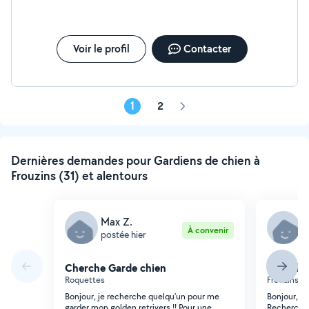
Voir le profil
Contacter
1
2
Page
suivante
Dernières demandes pour Gardiens de chien à
Frouzins (31) et alentours
Max Z.
J
À convenir
postée hier
p
Cherche Garde chien
Cherche
Roquettes
Frouzins (
Bonjour, je recherche quelqu'un pour me
Bonjour, u
garder mon golden retrivers !! Pour une
Recherche 