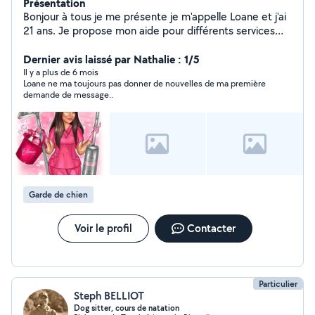
Présentation
Bonjour à tous je me présente je m'appelle Loane et j'ai
21 ans. Je propose mon aide pour différents services
dans le secteur de cugnaux, frouzins, villeneuve
tolosane, seysses : Ménage Garde d'Animaux
Dernier avis laissé par Nathalie : 1/5
Nettoyage de voiture Si vous avez besoin d'un coup de
Il y a plus de 6 mois
Loane ne ma toujours pas donner de nouvelles de ma première
main, n'hésitez pas à me contacter. Je me ferai un plaisir
demande de message..
de vous aider ! Merci et à bientôt
Garde de chien
Voir le profil
Contacter
Particulier
Steph BELLIOT
Dog sitter, cours de natation