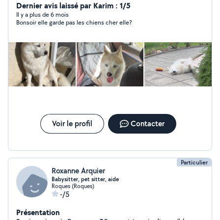
d'animaux !
Dernier avis laissé par Karim : 1/5
Il y a plus de 6 mois
Bonsoir elle garde pas les chiens cher elle?
Voir le profil
Contacter
Particulier
Roxanne Arquier
Babysitter, pet sitter, aide
Roques (Roques)
-/5
Présentation