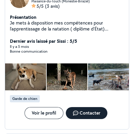
Plaisance-du-Touch (Monestie-Birazel)
5/5
(3 avis)
Présentation
Je mets à disposition mes compétences pour
l'apprentissage de la natation ( diplôme d'État)
promenade et garde de chiens ( certification délivrée
par la Société Centrale Canine) Très professionnel avec
Dernier avis laissé par Sissi : 5/5
une grande expertise dans les 2 domaines de
Il y a 5 mois
Bonne communication
compétences. N'hésitez pas à me demander.
Garde de chien
Voir le profil
Contacter