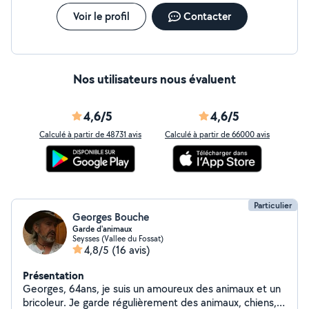
jack russel, de 2 chats européen, d'un perroquet(gris du
Gabon), de divers poissons exotiques ainsi que d'une 15
Voir le profil
Contacter
éne de couleuvres. Je me tiens a votre disposition pour
toutes demandes.
Nos utilisateurs nous évaluent
4,6/5
4,6/5
Calculé à partir de 48731 avis
Calculé à partir de 66000 avis
Particulier
Georges Bouche
Garde d'animaux
Seysses (Vallee du Fossat)
4,8/5
(16 avis)
Présentation
Georges, 64ans, je suis un amoureux des animaux et un
bricoleur. Je garde régulièrement des animaux, chiens,