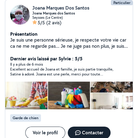
Particulier
Joana Marques Dos Santos
Joana Marques dos Santos
Seysses (Le Centre)
5/5
(2 avis)
Présentation
Je suis une personne sérieuse, je respecte votre vie car
ca ne me regarde pas... Je ne juge pas non plus, je suis
une personne correcte, honnête. Je fais de mon mieux
a chaque fois, si par hasard un jour c'est pas bien c'est
Dernier avis laissé par Sylvie : 5/5
parce je suis humain aussi et il y a des jours pas tops! J'ai
Il y a plus de 6 mois
Excellent accueil de Joana et famille, je suis partie tranquille,
pas "peur" du travail, j'aime bien aider les gens qui on
Satine à adoré. Joana est une perle, merci pour toute
besoin, je prends 13e de l'heure, mais après ça peut
l'attention.
dépendre du travail qu'à faire! Je peux aussi rester avec
vos animaux pendant 5,6,7 jours, j'habite dans un appart
mais j'ai pas d'animaux, il y a un grand parking et c'est
privé avec portail, je prends 10 pour chaque nuit, et j'ai
l'habitude avec les animaux donc ça c'est pas un
problème, je suis maman d'une petite fille de 5 ans et
Garde de chien
elle aime beaucoup les animaux aussi, si vous pensez
que j'ai le profil pour rester avec vos bébés, n'hésitez
surtout pas à me contacter pour plus d'informations
Voir le profil
Contacter