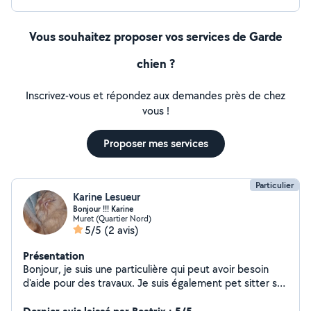
Vous souhaitez proposer vos services de Garde
chien ?
Inscrivez-vous et répondez aux demandes près de chez
vous !
Proposer mes services
Particulier
Karine Lesueur
Bonjour !!! Karine
Muret (Quartier Nord)
5/5
(2 avis)
Présentation
Bonjour, je suis une particulière qui peut avoir besoin
d'aide pour des travaux. Je suis également pet sitter sur
Muret, je garde vos animaux (sauf nac) pendant vos
absences, j'ai 3 ans d expériences positives avec les