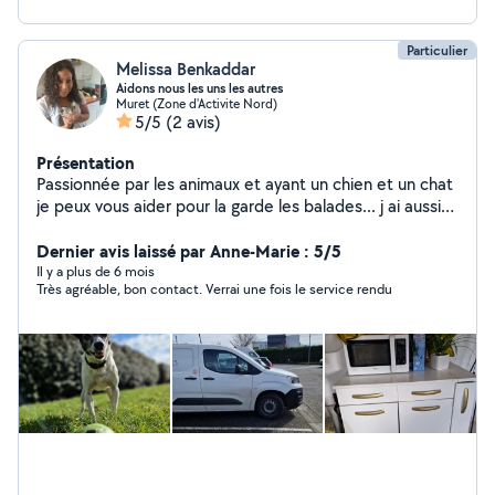
Particulier
Melissa Benkaddar
Aidons nous les uns les autres
Muret (Zone d'Activite Nord)
5/5
(2 avis)
Présentation
Passionnée par les animaux et ayant un chien et un chat
je peux vous aider pour la garde les balades... j ai aussi
travaillé dans la garde d enfant à domicile et ai le bafa.
Je bricole et ai un jardin donc je peux aider pour l
Dernier avis laissé par Anne-Marie : 5/5
entretien .
Il y a plus de 6 mois
Très agréable, bon contact. Verrai une fois le service rendu