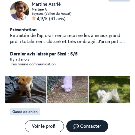
Martine Astrié
Martine A
Seysses (Vallee du Fossat)
4,9/5
(31 avis)
Présentation
Retraitée de l'agro-alimentaire,aime les animaux,grand
jardin totalement clôturé et très ombragé. J'ai un petit
yorck de 15 ans. Garde chien, lapin,et tout autres petits
animaux Câlins, affection et attention à tous mes petits
Dernier avis laissé par Sissi : 5/5
pensionnaires. Et mamie d'un adorable petit Marcel
Il y a 3 mois
Très bonne communication
Garde de chien
Voir le profil
Contacter