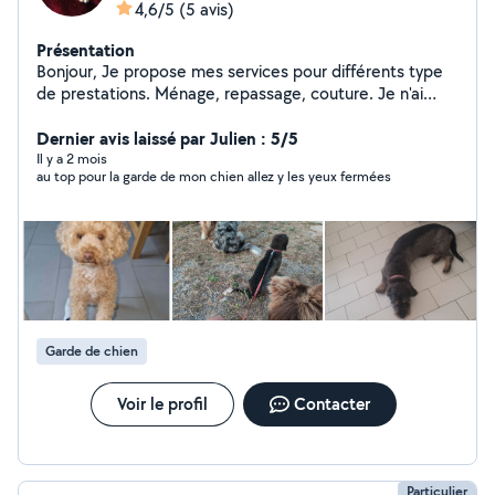
4,6/5
(5 avis)
Présentation
Bonjour, Je propose mes services pour différents type
de prestations. Ménage, repassage, couture. Je n'ai
malheureusement pas encore mon entreprise mais c'est
un projet que j'aimerai pouvoir avoir si des personnes
Dernier avis laissé par Julien : 5/5
ont besoin de mes services régulièrement.
Il y a 2 mois
au top pour la garde de mon chien allez y les yeux fermées
Garde de chien
Voir le profil
Contacter
Particulier