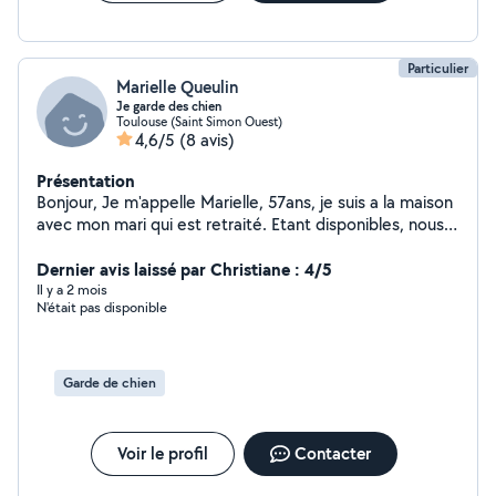
zero,six, trois deux,neuf huit, huit trois, deux, sept! Pas
SÉRIEUX S'ABSTENIR
Particulier
Marielle Queulin
Je garde des chien
Toulouse (Saint Simon Ouest)
4,6/5
(8 avis)
Présentation
Bonjour, Je m'appelle Marielle, 57ans, je suis a la maison
avec mon mari qui est retraité. Etant disponibles, nous
proposons de garder vos animaux chez nous. Nous
disposons d'un jardin sécurisé. Nous avons l'habitude de
Dernier avis laissé par Christiane : 4/5
garder des chiens: golden, cavalier, labrador,... Je reste
Il y a 2 mois
N'était pas disponible
à votre disposition pour vous donner plus d'informations.
Marielle.
Garde de chien
Voir le profil
Contacter