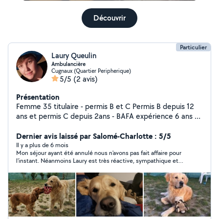
Découvrir
Particulier
Laury Queulin
Ambulancière
Cugnaux (Quartier Peripherique)
5/5
(2 avis)
Présentation
Femme 35 titulaire - permis B et C Permis B depuis 12
ans et permis C depuis 2ans - BAFA expérience 6 ans en
centre de loisirs ainsi qu'avec nouveaux nées de la
famille. - AFGSU 2 (secourisme) depuis 7 ans renouveler
Dernier avis laissé par Salomé-Charlotte : 5/5
une fois. Propose mes services pour du baby sitting le
Il y a plus de 6 mois
Mon séjour ayant été annulé nous n'avons pas fait affaire pour
week-end end ou lors d'événements (possible d'avoir
l'instant. Néanmoins Laury est très réactive, sympathique et
une 2nd personne avec moien fonction du nombre
arrangeante.
d'enfant comme pour mariage ou autre événement).
Chauffeur pour tout type de véhicule pour de
management ou autre (je ne fournis pas le vehicule) Je
reste à votre disposition pour tout renseignement
supplémentaires