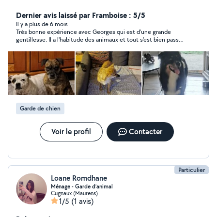
chats, oiseaux, etc... je précise que je suis un ancien
dresseur maître chien Je ne travail plus, je suis donc
Dernier avis laissé par Framboise : 5/5
entièrement disponible pour garder vos animaux et aller
Il y a plus de 6 mois
Très bonne expérience avec Georges qui est d'une grande
les promener étant à côté de plusieurs lacs ! Étant en
gentillesse. Il a l'habitude des animaux et tout s'est bien passé
maison, avec un jardin, j'ai l'espace nécessaire pour les
avec Lilas !
accueillir.
Garde de chien
Voir le profil
Contacter
Particulier
Loane Romdhane
Ménage - Garde d’animal
Cugnaux (Maurens)
1/5
(1 avis)