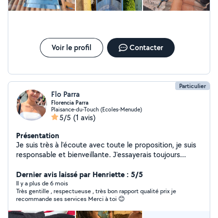
Voir le profil
Contacter
Particulier
Flo Parra
Florencia Parra
Plaisance-du-Touch (Ecoles-Menude)
5/5
(1 avis)
Présentation
Je suis très à l'écoute avec toute le proposition, je suis
responsable et bienveillante. J'essayerais toujours
d'aider et d'être là. J'ai des habiletés en beaucoup des
domaines. Je fais un Bac Pro commerce donc j'ai de
Dernier avis laissé par Henriette : 5/5
l'expérience grâce à mes stages. J'ai de la expérience
Il y a plus de 6 mois
Très gentille , respectueuse , très bon rapport qualité prix je
en crèche, restauration, accueil, vendeuse mais aussi je
recommande ses services Merci à toi 😊
peux aider avec des travaux plus physiques comme les
déménagements. Je suis très passionné par les