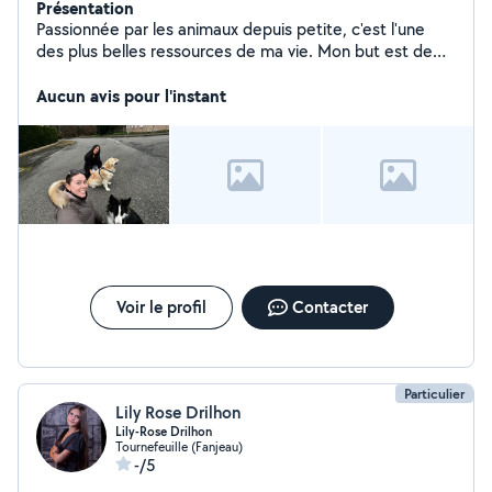
Présentation
Passionnée par les animaux depuis petite, c'est l'une
des plus belles ressources de ma vie. Mon but est de
les rendre heureux, de m'occuper d'eux comme mes
enfants.
Aucun avis pour l'instant
Voir le profil
Contacter
Particulier
Lily Rose Drilhon
Lily-Rose Drilhon
Tournefeuille (Fanjeau)
-/5