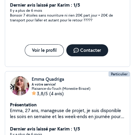
Dernier avis laissé par Karim : 1/5
Il y a plus de 6 mois
Bonsoir 7 étoiles sans nourriture ni rien 20€ part jour + 20€ de
transport pour l'aller et autant pour le retour ?????
Voir le profil
Contacter
Particulier
Emma Quadriga
A votre service!
Plaisance-du-Touch (Monestie-Birazel)
3,8/5
(4 avis)
Présentation
Emma, 27 ans, manageuse de projet, je suis disponible
les soirs en semaine et les week-ends en journée pour
vous rendre service ! Ménage, courses ou encore garde
d'animaux !
Dernier avis laissé par Karim : 1/5
Il y a plus de 6 mois