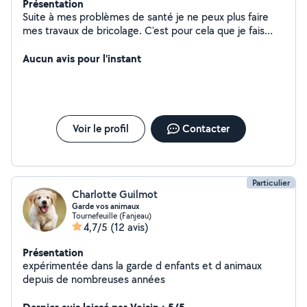
Présentation
Suite à mes problèmes de santé je ne peux plus faire
mes travaux de bricolage. C'est pour cela que je fais
appel à ce service entre particuliers afin de pouvoir
trouver des personnes pour m'aider à faire des petits
Aucun avis pour l'instant
travaux de bricolage. En contre partie je peu garder vos
enfants, m'occuper de vos animaux le temps de vos
vacances, déplacements pour faire vos courses ou
autres.
Voir le profil
Contacter
Particulier
Charlotte Guilmot
Garde vos animaux
Tournefeuille (Fanjeau)
4,7/5
(12 avis)
Présentation
expérimentée dans la garde d enfants et d animaux
depuis de nombreuses années