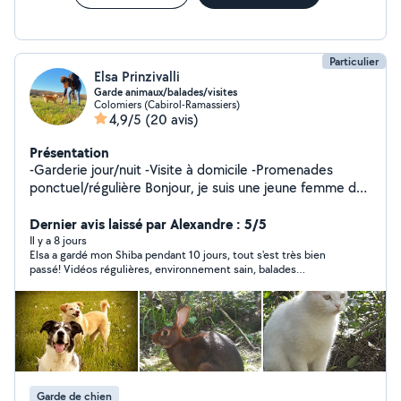
Particulier
Elsa Prinzivalli
Garde animaux/balades/visites
Colomiers (Cabirol-Ramassiers)
4,9/5
(20 avis)
Présentation
-Garderie jour/nuit -Visite à domicile -Promenades
ponctuel/régulière Bonjour, je suis une jeune femme de
38 ans diplômée de l'ACACED chien/chat Passionnée
des animaux depuis toujours et voulant leur offrir le
Dernier avis laissé par Alexandre : 5/5
meilleur, mon souhait est de vous aider à maintenir le
Il y a 8 jours
Elsa a gardé mon Shiba pendant 10 jours, tout s'est très bien
confort de vie de votre animal en vous laissant vous
passé! Vidéos régulières, environnement sain, balades
absenter sereinement. Pour vos vacances, des journées
quotidiennes. Mon chien était entre de très bonnes mains, je
de travail trop longues ou pour le plaisir qu'il rencontre
recommande vivement !
d'autres copains. Je suis très attentive et observatrice
pour comprendre et répondre au mieux aux besoins de
votre animal, je privilégie toujours le calme et la
bienveillance. N'hésitez pas à me contacter pour plus
de renseignements. Bien à vous
Garde de chien