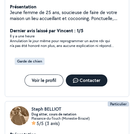
Présentation
Jeune femme de 25 ans, soucieuse de faire de votre
maison un lieu accueillant et cocooning. Ponctuelle,
dynamique, souriante, le tout agrémenté d'une pointe
de perfectionnisme ! Votre bien-être ainsi que votre
Dernier avis laissé par Vincent : 1/5
satisfaction étant mes priorités, je m'engagerai à vous
Il y a une heure
Annulation le jour même pour reprogrammer un autre rdv qui
proposer un service impeccable semaine après
n'a pas été honoré non plus, ans aucune explication ni répondu
semaine, afin que vos soirées ne soient plus accaparées
aux messages le jour même... Pas fiable.
par de l'entretien. Au plaisir d'échanger avec vous pour
de plus amples informations, À bientôt ! Ilenia
Garde de chien
Voir le profil
Contacter
Particulier
Steph BELLIOT
Dog sitter, cours de natation
Plaisance-du-Touch (Monestie-Birazel)
5/5
(3 avis)