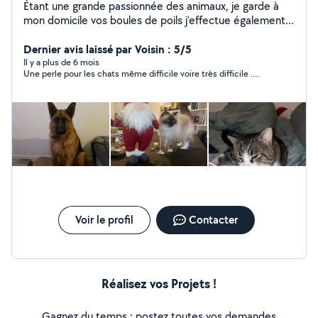
Étant une grande passionnée des animaux, je garde à
mon domicile vos boules de poils j'effectue également
du ménage et repassage à vos domiciles N'hésitez pas
à me contacter
Dernier avis laissé par Voisin : 5/5
Il y a plus de 6 mois
Une perle pour les chats même difficile voire très difficile ....
Voir le profil
Contacter
Réalisez vos Projets !
Gagnez du temps : postez toutes vos demandes