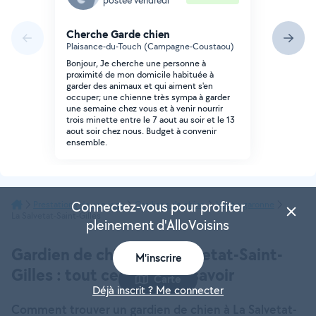
Cherche Garde chien
Plaisance-du-Touch (Campagne-Coustaou)
Bonjour, Je cherche une personne à
proximité de mon domicile habituée à
garder des animaux et qui aiment s'en
occuper; une chienne très sympa à garder
une semaine chez vous et à venir nourrir
trois minette entre le 7 aout au soir et le 13
aout soir chez nous. Budget à convenir
ensemble.
Connectez-vous pour profiter
Prestations de services
Gardiens de chien
Haute-garonne
La Salvetat-Saint-Gilles
pleinement d'AlloVoisins
Gardien de chien à La Salvetat-Saint-
M'inscrire
Gilles : tout ce qu’il faut savoir
Carte
Déjà inscrit ? Me connecter
Comment trouver un gardien de chien à La Salvetat-