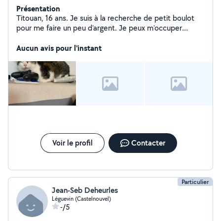
Présentation
Titouan, 16 ans. Je suis à la recherche de petit boulot
pour me faire un peu d'argent. Je peux m'occuper
d'animaux, d'enfants et tous type de travaux
domestiques
Aucun avis pour l'instant
Voir le profil
Contacter
Particulier
Jean-Seb Deheurles
Léguevin (Castelnouvel)
-/5