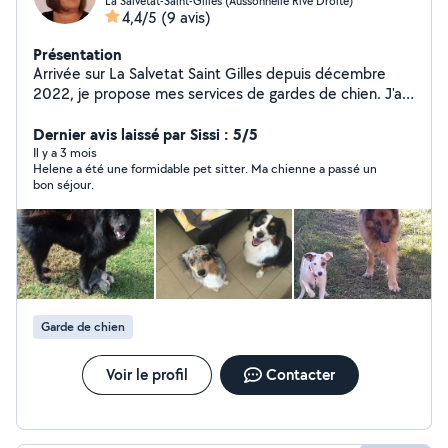
La Salvetat-Saint-Gilles (Aussonnelle Rive Droite)
4,4/5
(9 avis)
Présentation
Arrivée sur La Salvetat Saint Gilles depuis décembre
2022, je propose mes services de gardes de chien. J'ai
déjà 9 ans d'expérience dans ce domaine. Ma chienne
Aby (Golden retriever) est ravie d'avoir des
Dernier avis laissé par Sissi : 5/5
compagnons de passage. Je suis en maison avec Jardin
Il y a 3 mois
Helene a été une formidable pet sitter. Ma chienne a passé un
clôturé de 600m2 Quoi de mieux que les animaux pour
bon séjour.
connaître ses voisins
Garde de chien
Voir le profil
Contacter