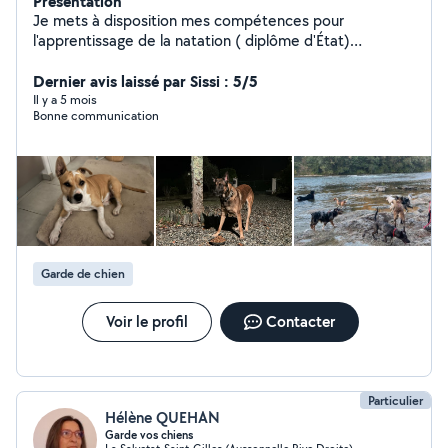
Présentation
Je mets à disposition mes compétences pour
l'apprentissage de la natation ( diplôme d'État)
promenade et garde de chiens ( certification délivrée
par la Société Centrale Canine) Très professionnel avec
Dernier avis laissé par Sissi : 5/5
une grande expertise dans les 2 domaines de
Il y a 5 mois
Bonne communication
compétences. N'hésitez pas à me demander.
Garde de chien
Voir le profil
Contacter
Particulier
Hélène QUEHAN
Garde vos chiens