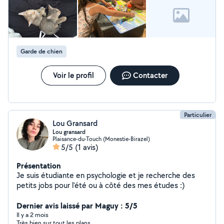
animaux, ils sont très important pour moi. Moi de même
j'ai deux animaux de compagnie et ils signifient tout pour
moi
Garde de chien
Voir le profil
Contacter
Particulier
Lou Gransard
Lou gransard
Plaisance-du-Touch (Monestie-Birazel)
5/5
(1 avis)
Présentation
Je suis étudiante en psychologie et je recherche des
petits jobs pour l'été ou à côté des mes études :)
Dernier avis laissé par Maguy : 5/5
Il y a 2 mois
Très bien sur tout les plans