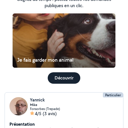
publiques en un clic.
Je fais garder mon animal
Découvrir
Particulier
Yannick
Mike
Fonsorbes (Trepade)
4/5
(3 avis)
Présentation