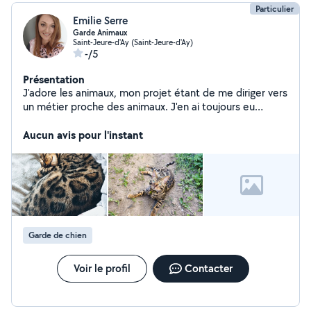
Particulier
Emilie Serre
Garde Animaux
Saint-Jeure-d'Ay (Saint-Jeure-d'Ay)
-/5
Présentation
J'adore les animaux, mon projet étant de me diriger vers
un métier proche des animaux. J'en ai toujours eu
depuis petite (chats, chiens, tortues, poissons, lapins,
hamsters etc...). J'ai actuellement un Chat du Bengal. Je
Aucun avis pour l'instant
me propose pour garder vos animaux pendant vos
vacances (à votre domicile dans l'idéal) les balader,
jouer avec eux, changer la litière, aller les nourrir etc
tout ce qui concerne le bien être animal m'affecte
particulièrement. N'hésitez pas à me contacter si vous
avez un besoin spécifique pour vos êtres poilus.
Garde de chien
Voir le profil
Contacter