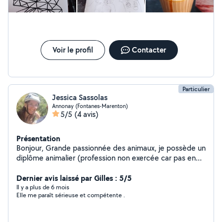
Voir le profil
Contacter
Particulier
Jessica Sassolas
Annonay (Fontanes-Marenton)
5/5
(4 avis)
Présentation
Bonjour, Grande passionnée des animaux, je possède un
diplôme animalier (profession non exercée car pas en
accord avec mes principes) et vous propose mes
services pour garder ou sortir vos animaux suivant
Dernier avis laissé par Gilles : 5/5
disponibilité. J'ai toujours eu des animaux (reptile,
Il y a plus de 6 mois
Elle me paraît sérieuse et compétente .
rongeur, lagomorphes, chat, chien) mais actuellement je
n'ai plus que un chat mâle castré de un an et une
chienne stérilisée de 11 ans (croisée border collie). J'ai