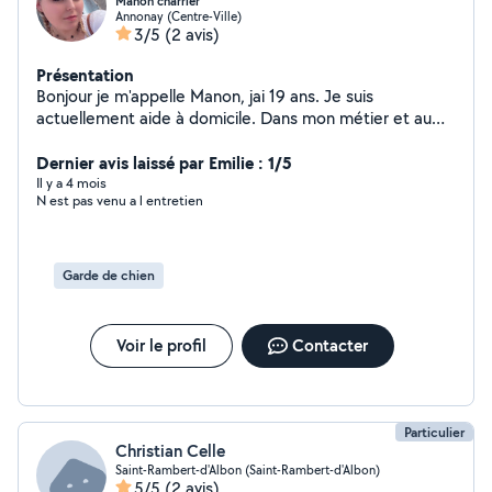
Manon charrier
Annonay (Centre-Ville)
3/5
(2 avis)
Présentation
Bonjour je m'appelle Manon, jai 19 ans. Je suis
actuellement aide à domicile. Dans mon métier et au
quotidien je m'occupe de personne âgée, de personnes
malades, de personnes en situation de handicap ou
Dernier avis laissé par Emilie : 1/5
même encore d'enfant. J'ai un CAP AEPE (
Il y a 4 mois
N est pas venu a l entretien
accompagnement éducatif petite enfance). Vous
pouvez donc compter sur moi . Bonne journée.
Garde de chien
Voir le profil
Contacter
Particulier
Christian Celle
Saint-Rambert-d'Albon (Saint-Rambert-d'Albon)
5/5
(2 avis)