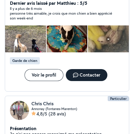
Je ne possède pas d'autre animaux. Tout au long de ma
Dernier avis laissé par Matthieu : 5/5
vie j'ai toujours été en contact avec les animaux,
Il y a plus de 6 mois
personne très aimable, je crois que mon chien a bien apprécié
notamment au lycée et chez mes parents qui en
son week-end
possède énormément (lapin,poule,rongeur,cochon
d'Inde,chien,chat,poisson,perroquet,oiseaux).
Garde de chien
Voir le profil
Contacter
Particulier
Chris Chris
Annonay (Fontanes-Marenton)
4,8/5
(28 avis)
Présentation