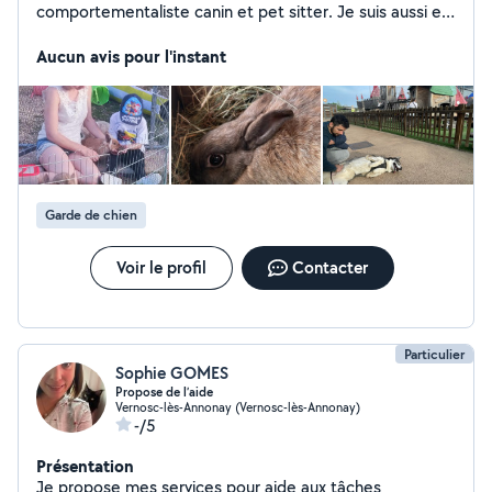
comportementaliste canin et pet sitter. Je suis aussi en
formation de médiation par l'animal alors si je peux aider
Aucun avis pour l'instant
Garde de chien
Voir le profil
Contacter
Particulier
Sophie GOMES
Propose de l’aide
Vernosc-lès-Annonay (Vernosc-lès-Annonay)
-/5
Présentation
Je propose mes services pour aide aux tâches