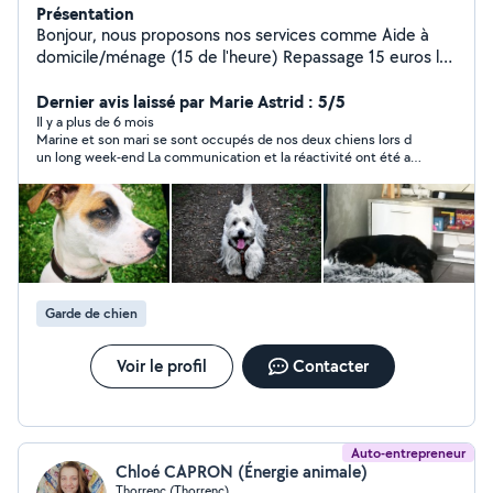
Présentation
Bonjour, nous proposons nos services comme Aide à
domicile/ménage (15 de l'heure) Repassage 15 euros la
panière à mon domicile. Déplacements en
courses/promenade/compagnie. (15) (je suis aide à
Dernier avis laissé par Marie Astrid : 5/5
domicile de métier) Garde animaux à votre domicile (10
Il y a plus de 6 mois
Marine et son mari se sont occupés de nos deux chiens lors d
la journée) à notre domicile (15 la journée). Entretient
un long week-end La communication et la réactivité ont été au
des Vitres/Vérandas (mon conjoint étant professionnel
top Tout s est super bien passé pour nos chiens Je
depuis de longues années) Pour le tarif c'est à voir selon
recommande Marine à 200%
ce qu'il y'a à faire en superficies et travail. Nous avons
nous même 4 enfants et des animaux. Je suis aide à
domicile et mon conjoint laveur de vitre. Merci d'avoir
pris le temps de nous lire.
Garde de chien
Voir le profil
Contacter
Auto-entrepreneur
Chloé CAPRON (Énergie animale)
Thorrenc (Thorrenc)