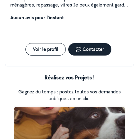
ménagères, repassage, vitres Je peux également garder
vos animaux de compagnies pendant votre absence à
votre domicile, avec des visites régulières. N'hésitez pas
Aucun avis pour l'instant
à me contacter
Voir le profil
Contacter
Réalisez vos Projets !
Gagnez du temps : postez toutes vos demandes
publiques en un clic.