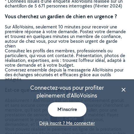
* Données issues d’une enquête AlloVoisins réalisée sur un
échantillon de 5 671 personnes interrogées (Février 2024)
Vous cherchez un gardien de chien en urgence ?
Sur AlloVoisins, seulement 10 minutes pour recevoir une
première réponse à votre demande. Postez votre demande
et trouvez en quelques minutes un membre de confiance,
autour de chez vous, pour votre besoin urgent de garde
chien
Consultez les profils des membres, professionnels ou
particuliers, qui vous ont contacté. Présentation, photos de
réalisation, expertises, avis : trouvez l'offreur idéal, adapté à
votre demande et à votre budget.
Conversez ensemble depuis la messagerie AlloVoisins pour
des échanges sécurisés et efficaces grâce aux outils
intégrés.
Connectez-vous pour profiter
Est-ce que AlloVoisins est gratuit ?
pleinement d'AlloVoisins
Absolument ! AlloVoisins est un service entièrement gratuit
et sans aucune commission pour tout utilisateur cherchant un
M'inscrire
membre, qu’il soit professionnel ou particulier, pour une
prestation de service ou une location de matériel. Payez
Carte
uniquement le prix de la prestation, fixé par vous,
Déjà inscrit ? Me connecter
demandeur, et l’offreur.
Vous pouvez réaliser le paiement en ligne de la prestation
directement sur AlloVoisins, sans aucune commission ni frais