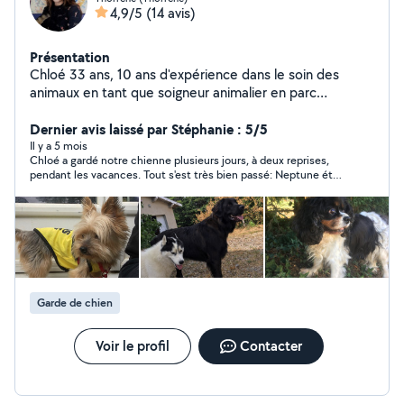
4,9/5
(14 avis)
Présentation
Chloé 33 ans, 10 ans d'expérience dans le soin des
animaux en tant que soigneur animalier en parc
zoologique, je vous propose de garder votre animal à
votre domicile en votre absence, ou à accueillir votre
Dernier avis laissé par Stéphanie : 5/5
chien chez moi, dans ma colonie. Je dispose d'un grand
Il y a 5 mois
Chloé a gardé notre chienne plusieurs jours, à deux reprises,
espace clos, au calme.
pendant les vacances. Tout s'est très bien passé: Neptune était
heureuse, la deuxième fois, de revoir Chloé et sa chienne. La
maison est bien adaptée, le terrain également. Promenades
assurées en pleine campagne! C'est parfait. D'autre part, Chloé
nous a rendu également service en se rendant à notre domicile
, deux fois par jour, pour s'occuper de notre chatte. Merci!
Garde de chien
Voir le profil
Contacter