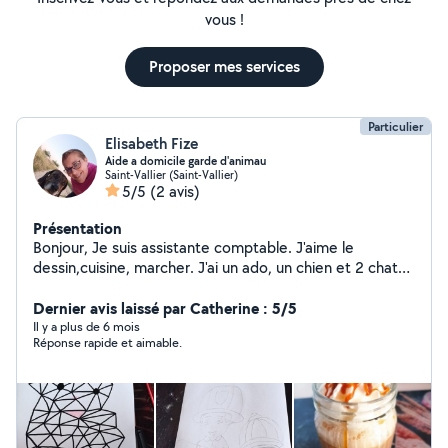
vous !
Proposer mes services
Particulier
Elisabeth Fize
Aide a domicile garde d'animau
Saint-Vallier (Saint-Vallier)
5/5
(2 avis)
Présentation
Bonjour, Je suis assistante comptable. J'aime le
dessin,cuisine, marcher. J'ai un ado, un chien et 2 chat
Je peux venir garder le samedi vos enfants ou encore
vous devez vous absenter le soir mais aussi je peux venir
Dernier avis laissé par Catherine : 5/5
m'occupe de vos animaux surtout les chats durant vos
Il y a plus de 6 mois
Réponse rapide et aimable.
absences Je peux vous aider dans les papiers
administratifs ou encore lors de votre déclaration
d'impôts ou vos CV.