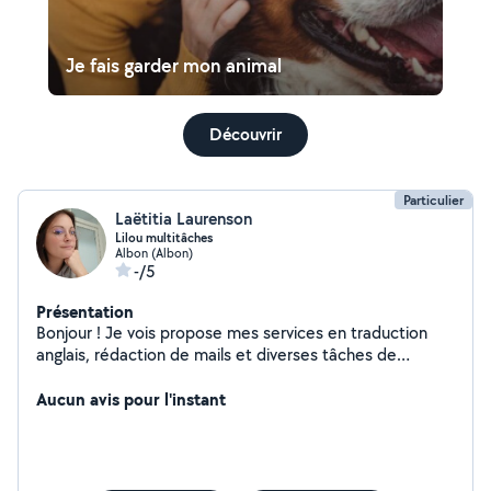
Je fais garder mon animal
Découvrir
Particulier
Laëtitia Laurenson
Lilou multitâches
Albon (Albon)
-/5
Présentation
Bonjour ! Je vois propose mes services en traduction
anglais, rédaction de mails et diverses tâches de
secrétariat. Et comme j'aime beaucoup les animaux je
peux aussi garder vos boules de poils le weekend
Aucun avis pour l'instant
j'habite en maison et je possède un jardin clôturé. Je
peux aussi livrer des courses le weekend et le mercredi
matin !