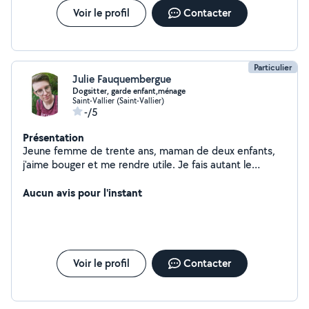
Voir le profil
Contacter
Particulier
Julie Fauquembergue
Dogsitter, garde enfant,ménage
Saint-Vallier (Saint-Vallier)
-/5
Présentation
Jeune femme de trente ans, maman de deux enfants,
j'aime bouger et me rendre utile. Je fais autant le
ménage que la garde d'enfant ou d'animaux, les
promenades, l'aide au devoir, l'accompagnement des
Aucun avis pour l'instant
seniors, quelques travaux.
Voir le profil
Contacter