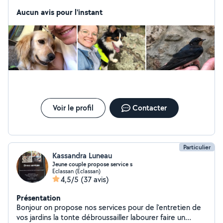
sitter pour promener vos animaux sur ARDOIX (07) et
ces alentours. - Pour les visites de tous les animaux: de
Aucun avis pour l'instant
chats, chiens et NACS pendant vos vacances, les
semaines et même les week-end, je suis disponible
toute la journée. - A votre domicile pour diminuer le
stress de votre animal. Je m'adapte à vos besoins, je
suis véhiculée. Pour plus d'informations, n'hésitez pas à
me contacter.
Voir le profil
Contacter
Particulier
Kassandra Luneau
Jeune couple propose service s
Eclassan (Eclassan)
4,5/5
(37 avis)
Présentation
Bonjour on propose nos services pour de l'entretien de
vos jardins la tonte débroussailler labourer faire un