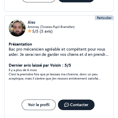
tendance à Boulieu-Lès-Annonay Questions et
Informations en privé
Particulier
Alex
Annonay (Toissieu-Pupil-Bramefan)
5/5
(5 avis)
Présentation
Bac pro mécanicien agréable et compétent pour vous
aider. Je serai ravi de garder vos chiens et d en prendre
soin le temps de votre absence.
Dernier avis laissé par Voisin : 5/5
Il y a plus de 6 mois
C'est la première fois que je laissais ma chienne, donc un peu
sceptique, mais il s'avère que j'en ressors entièrement satisfait.
Je suis tombé sur des personnes qui se sont vraiment bien
occupé d'elle, à la sortir, à la brosser... Etc. Et très
sympathiquement il me donnait tous les jours des nouvelles.
En plus elle s'est trouvé un nouvel ami !! ? Non vraiment je
recommande ces personnes si vous avez besoin de partir, tout
en ayant confiance !
Voir le profil
Contacter