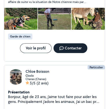
affaire de suite vu la situation de Notre chienne mais par
contre dès que qu'elle sera stabilisée nous pourrons la
contacter.
Garde de chien
Voir le profil
Contacter
Particulier
Chloe Boisson
Cloclo
Chanas (Chanas)
3/5
(2 avis)
Présentation
Bonjour, âgé de 23 ans, j'aime tout faire pour aider les
gens. Principalement j'adore les animaux, j'ai un bac pro
canin et félin, j'aime promener les animaux ou les garder.