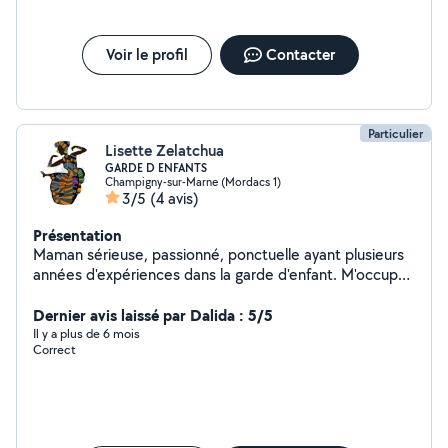
Voir le profil
Contacter
Particulier
Lisette Zelatchua
GARDE D ENFANTS
Champigny-sur-Marne (Mordacs 1)
3/5
(4 avis)
Présentation
Maman sérieuse, passionné, ponctuelle ayant plusieurs
années d'expériences dans la garde d'enfant. M'occuper
des enfants est une grâce pour moi. Ces petits anges
méritent toute notre attention et amour.
Dernier avis laissé par Dalida : 5/5
Il y a plus de 6 mois
Correct