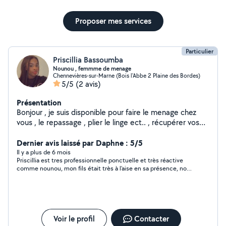
Proposer mes services
Particulier
Priscillia Bassoumba
Nounou , femmme de menage
Chennevières-sur-Marne (Bois l'Abbe 2 Plaine des Bordes)
5/5
(2 avis)
Présentation
Bonjour , je suis disponible pour faire le menage chez
vous , le repassage , plier le linge ect.. , récupérer vos
enfants a la sortie de l'ecole , les accompagner au
activités extra scolaire
Dernier avis laissé par Daphne : 5/5
Il y a plus de 6 mois
Priscillia est tres professionnelle ponctuelle et très réactive
comme nounou, mon fils était très à l’aise en sa présence, nous
avons apprécié. Expérience à revivre.
Voir le profil
Contacter