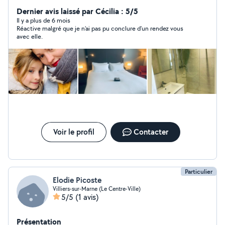
vous propose mes services de garde d'enfants
occasionnelle ou les heures de ménage et le repassage.
Dernier avis laissé par Cécilia : 5/5
Je suis responsable et sérieuse. J'ai plusieurs années
Il y a plus de 6 mois
Réactive malgré que je n’ai pas pu conclure d’un rendez vous
d'expériences comme employée de maison chez
avec elle.
particuliers. J'ai travaillé aussi en tant que femme de
chambre dans un hôtel à Paris. Je suis disponible en
semaine et le week-end. Je suis d'origine polonaise.
N'hésitez pas à me contacter Merci et à bientôt !
Voir le profil
Contacter
Particulier
Elodie Picoste
Villiers-sur-Marne (Le Centre-Ville)
5/5
(1 avis)
Présentation