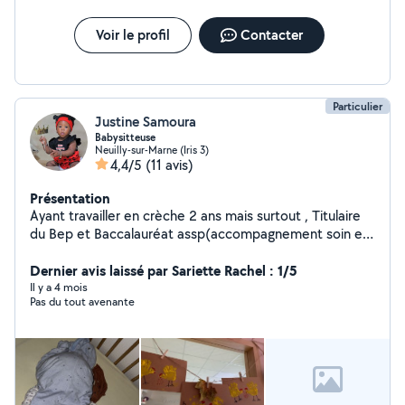
Voir le profil
Contacter
Particulier
Justine Samoura
Babysitteuse
Neuilly-sur-Marne (Iris 3)
4,4/5
(11 avis)
Présentation
Ayant travailler en crèche 2 ans mais surtout , Titulaire
du Bep et Baccalauréat assp(accompagnement soin et
service à la personne) et d'une Attestation de Baby-
sitting (effectué en mairie). Ce qui m'a permis
Dernier avis laissé par Sariette Rachel : 1/5
d'effectuer des stages dans la petite enfance. De plus ,
Il y a 4 mois
Pas du tout avenante
j'ai eu plusieurs fois la responsabilité de garder
beaucoup d'enfant depuis mes 15 ans . Je suis
disponible en semaine comme en week-end journée ou
soirée Pour plus de question n'hésitez pas