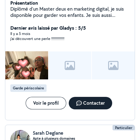
Présentation
Diplômé d'un Master deux en marketing digital, je suis
disponible pour garder vos enfants. Je suis aussi
diplômée du BAFA brevet d'aptitude à la fonction
d'animateur et j'ai été animatrice pendant plusieurs
Dernier avis laissé par Gladys : 5/5
années.
Il y a 5 mois
j'ai découvert une perle !!!!!!!!!!!!!!
Garde périscolaire
Voir le profil
Contacter
Particulier
Sarah Deglane
Apte à plusieurs domaines