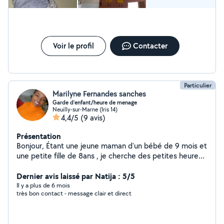
Voir le profil
Contacter
Particulier
Marilyne Fernandes sanches
Garde d’enfant/heure de menage
Neuilly-sur-Marne (Iris 14)
4,4/5
(9 avis)
Présentation
Bonjour, Étant une jeune maman d'un bébé de 9 mois et
une petite fille de 8ans , je cherche des petites heures
de baby sitting ou de ménages/repassages pour
arrondir mes fins de mois. N'ayant pas de problème de
Dernier avis laissé par Natija : 5/5
garde je suis disponible à tous moment. Je suis
Il y a plus de 6 mois
très bon contact - message clair et direct
également véhiculée.