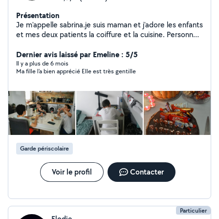
Présentation
Je m'appelle sabrina.je suis maman et j'adore les enfants
et mes deux patients la coiffure et la cuisine. Personne
sérieuse, vigilante et très attentionné, douce et
aimable. Très ponctuelle.
Dernier avis laissé par Emeline : 5/5
Il y a plus de 6 mois
Ma fille l’a bien apprécié Elle est très gentille
Garde périscolaire
Voir le profil
Contacter
Particulier
Elodie