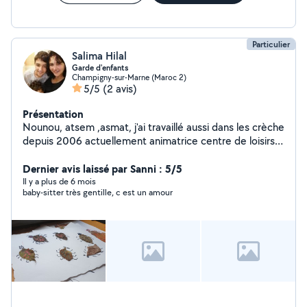
Particulier
Salima Hilal
Garde d'enfants
Champigny-sur-Marne (Maroc 2)
5/5
(2 avis)
Présentation
Nounou, atsem ,asmat, j'ai travaillé aussi dans les crèche
depuis 2006 actuellement animatrice centre de loisirs,
disponible toute les vacances scolaires cherche Garde
d'enfants, activités manuels, danse, sorties piscine
Dernier avis laissé par Sanni : 5/5
volley-ball, vélo....très douce et complices avec les
Il y a plus de 6 mois
baby-sitter très gentille, c est un amour
enfants, a l'écoute, et recadre quand c'est nécessaire
pour assurer leurs sécurité affectif et phisyque.
N'hésitez pas a me contacter pour plus d'informations