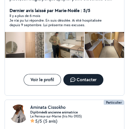
Plomberie
Dernier avis laissé par Marie-Noële : 5/5
Il y a plus de 6 mois
Je n’ai pu lui répondre. En suis désolée. Ai été hospitalisée
depuis 9 septembre. Lui présente mes excuses.
Voir le profil
Contacter
Particulier
Aminata Cissokho
Diplômée& ancienne animatrice
Le Perreux-sur-Marne (Iris No 0105)
5/5
(5 avis)