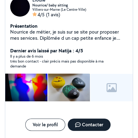
Nourrice/ baby sitting
Villiers-sur-Marne (Le Centre-Ville)
4/5
(1 avis)
Présentation
Nourrice de métier, je suis sur se site pour proposer
mes services. Diplômée d un cap petite enfance je
propose de garder vos petits bouts de manière
occasionnelle. Soirée, en semaine et week-end ou pour
Dernier avis laissé par Natija : 4/5
la journée. Je suis douce, patiente et ne suis jamais à
Il y a plus de 6 mois
très bon contact - clair précis mais pas disponible à ma
cours d idées pour de nouvelles activités. J'ai des
demande
références si vous le souhaitez. N hésitez pas à m'écrire
nous pourrons plus amplement discuter.
Voir le profil
Contacter