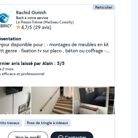
Particulier
Rachid Ounnih
Rach à votre service
Le Plessis-Trévise (Marbeau Coeuilly)
4,7/5
(29 avis)
ésentation
r disponible pour : - montages de meubles en kit
fixation tv sur placo , béton ou coffrage -
ation applique + raccordement électrique -
tervention plomberie basic remplacement robinet ,
nier avis laissé par Alain : 5/5
ints, colonne de douches etc etc - création meuble
 a 2 mois
s efficace et professionnel
 mesure (étagères, plan de travail - peinture murs et
 tringle à rideaux tout support -
tage et pose de cuisine entière - raccordement
ctroménager ou remplacement -Pose de parquet
carrelage. - intervention à tout heures selon
sitez pas a me proposer vos demandes,
s aurons tout le plaisir d'y répondre et pourquoi
ouver un accord pour solutionner vos demandes
tits travaux
Pose de tringle à rideaux
uel, minutieux et appliqué N'hésitez pas, VR brico
r vous satisfaire
Voir le profil
Contacter