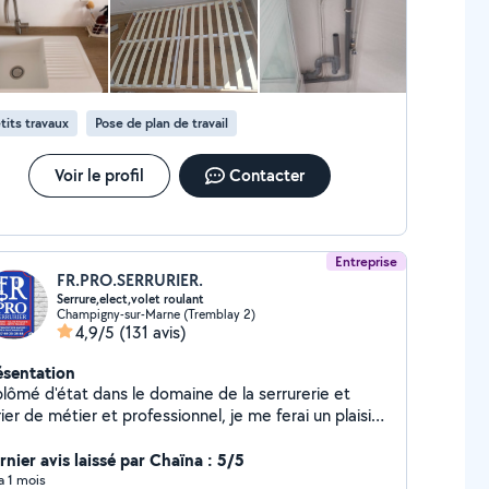
ontacter : Artur : zéro sept cinquante-huit
ixante-quinze quatre-vingt-quatre soixante-cinq
audio : zéro sept cinquante et un quarante-deux
ante-douze quarante-cinq Nous nous engageons à
rnir un travail sérieux, soigné, rapide et de qualité,
tits travaux
Pose de plan de travail
c la satisfaction de nos clients comme priorité.
rci de votre confiance et à bientôt !
Voir le profil
Contacter
Entreprise
FR.PRO.SERRURIER.
Serrure,elect,volet roulant
Champigny-sur-Marne (Tremblay 2)
4,9/5
(131 avis)
ésentation
plômé d'état dans le domaine de la serrurerie et
rier de métier et professionnel, je me ferai un plaisir
ntervenir chez vous à des prix intéressants un devis
tuit est toujours établi avant intervention. Tarif
rnier avis laissé par Chaïna : 5/5
sonnables et honnêtes. -Serrurier
 a 1 mois