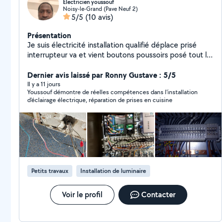
Électricien youssouf
Noisy-le-Grand (Pave Neuf 2)
5/5
(10 avis)
Présentation
Je suis électricité installation qualifié déplace prisé
interrupteur va et vient boutons poussoirs posé tout le
électricité encastré coulote raccordement domestique
cap Normé NC 15 '100 travaux depuis la fini toute
Dernier avis laissé par Ronny Gustave : 5/5
ellectricite après courant fort professinnel je suis
Il y a 11 jours
Youssouf démontre de réelles compétences dans l'installation
joignable toutele moment plus bricolage bâtment
d'éclairage électrique, réparation de prises en cuisine
n'hésitez pas me contacter mon peinture pérenpation
enduit finition générale intérieur décoration d'intérieur
papier peint satisfait des clients dépannage résoudre
des problème0b766695846 déplacement gratuit visite
pour le voir ce que ya faire
Petits travaux
Installation de luminaire
Voir le profil
Contacter