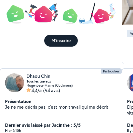
à nous c
so
Kl
soix
fou
Pe
ave
M'inscrire
Me
Particulier
Dhaou Chin
Tous les travaux
Nogent-sur-Marne (Coulmiers)
4,4/5
(94 avis)
Présentation
Pr
Je ne me décris pas, c'est mon travail qui me décrit.
Di
vit
d'i
Dernier avis laissé par Jacinthe : 5/5
gra
De
rai
Hier à 15h
Il y