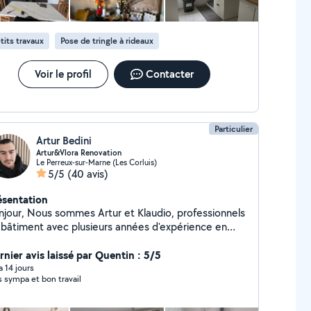
ésiterai pas à refaire appel à vous et à vous recommander
our de moi !
tits travaux
Pose de tringle à rideaux
Voir le profil
Contacter
Particulier
Artur Bedini
Artur&Vlora Renovation
Le Perreux-sur-Marne (Les Corluis)
5/5
(40 avis)
ésentation
es Artur et Klaudio, professionnels
 bâtiment avec plusieurs années d'expérience en
omberie. Nous réalisons tous types de travaux de
omberie, dépannage, installation, débouchage, ainsi
rnier avis laissé par Quentin : 5/5
 divers travaux de bricolage et de rénovation. Nous
 a 14 jours
s sympa et bon travail
mmes disponibles du lundi au vendredi à partir de
00, ainsi que toute la journée les week-ends. Pour
ute intervention ou demande de devis, n'hésitez pas