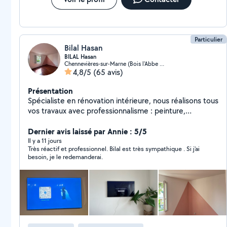
Particulier
Bilal Hasan
BILAL Hasan
Chennevières-sur-Marne (Bois l'Abbe 2 Plaine des Bordes)
4,8/5
(65 avis)
Présentation
Spécialiste en rénovation intérieure, nous réalisons tous
vos travaux avec professionnalisme : peinture,
électricité, placo, pose de parquet et carrelage. Nous
vous garantissons un travail soigné, des finitions de
Dernier avis laissé par Annie : 5/5
qualité et le respect des délais pour donner une
Il y a 11 jours
Très réactif et professionnel. Bilal est très sympathique . Si j'ai
nouvelle vie à votre intérieur. Votre satisfaction est
besoin, je le redemanderai.
notre priorité.