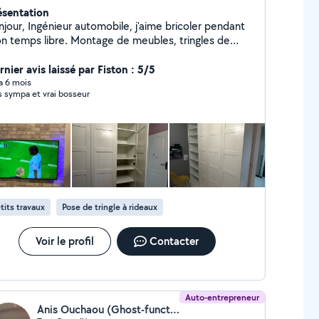
ésentation
njour, Ingénieur automobile, j'aime bricoler pendant
n temps libre. Montage de meubles, tringles de
deaux et bien d'autres. Aussi en dépannage de
artphone ou PC. Pour finir je peux animer
nier avis laissé par Fiston : 5/5
calement des événements. N'hésitez pas. Au
 a 6 mois
s sympa et vrai bosseur
isir.
tits travaux
Pose de tringle à rideaux
Voir le profil
Contacter
Auto-entrepreneur
Anis Ouchaou (Ghost-function)