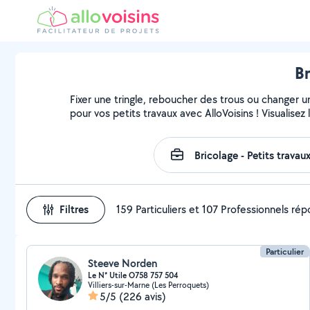
Br
Fixer une tringle, reboucher des trous ou changer u
pour vos petits travaux avec AlloVoisins ! Visualise
Filtres
159 Particuliers et 107 Professionnels ré
Particulier
Steeve Norden
Le N* Utile O758 757 504
Villiers-sur-Marne (Les Perroquets)
5/5
(226 avis)