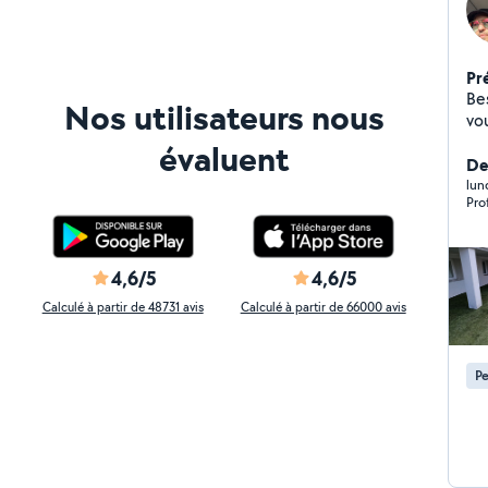
Pr
Bes
Nos utilisateurs nous
vo
de
évaluent
rép
Der
l'hab
lun
Pro
qualité Ponctualité 
solutio
besoins Votre satis
bien fa
4,6/5
4,6/5
ré
Calculé à partir de 48731 avis
Calculé à partir de 66000 avis
Pe