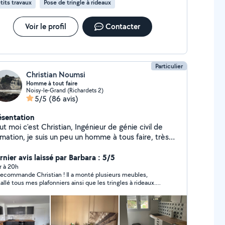
tits travaux
Pose de tringle à rideaux
Voir le profil
Contacter
Particulier
Christian Noumsi
Homme à tout faire
Noisy-le-Grand (Richardets 2)
5/5
(86 avis)
ésentation
ut moi c'est Christian, Ingénieur de génie civil de
rmation, je suis un peu un homme à tous faire, très
coleur et habile de ses mains. Je suis un bosseur
harné et le tous dans la bonne humeur :-)
rnier avis laissé par Barbara : 5/5
r à 20h
recommande Christian ! Il a monté plusieurs meubles,
tallé tous mes plafonniers ainsi que les tringles à rideaux.
 travail est soigné, précis et réalisé avec beaucoup de
alisme. En plus d'être très compétent, Christian est
ctuel, sympathique, bienveillant et à l'écoute. Il prend le
ps de faire les choses correctement et le résultat est
i encore pour votre excellent travail, je