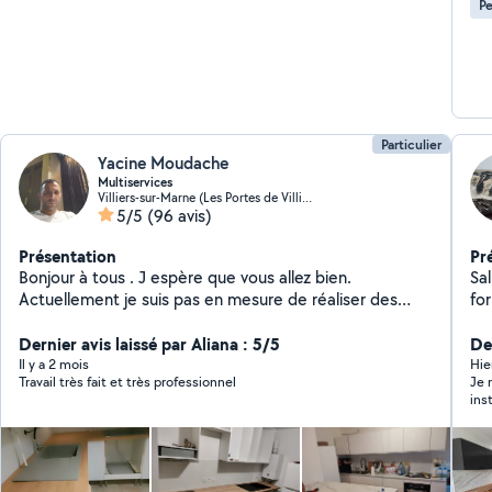
Pe
Particulier
Yacine Moudache
Multiservices
Villiers-sur-Marne (Les Portes de Villiers)
5/5
(96 avis)
Présentation
Pr
Bonjour à tous . J espère que vous allez bien.
Sal
Actuellement je suis pas en mesure de réaliser des
fo
prestations, souci de santé. Bonne journée.
bri
Dernier avis laissé par Aliana : 5/5
ac
De
Il y a 2 mois
Hie
Travail très fait et très professionnel
Je 
ins
Son
professionn
pon
tem
impeccable. Merc