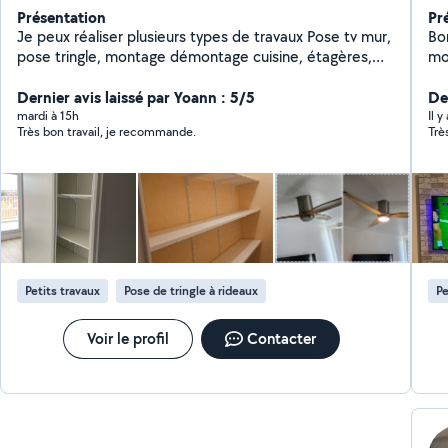
Présentation
Pr
Je peux réaliser plusieurs types de travaux Pose tv mur,
Bo
pose tringle, montage démontage cuisine, étagères,
mo
luminaires, montage démontage de meubles, dressing
ri
ou demandes particulières . Je suis doué de mes mains
Dernier avis laissé par Yoann : 5/5
sm
Der
et assez outillé. Dispo le soir ou une partie des week-
musi
mardi à 15h
Il y
Très bon travail, je recommande.
Trè
ends, je fais cela en complément de mon activité. À
pla
bientôt peut-être ! N'hésitez pas zéro six vingt 11 18
soixante treize
Petits travaux
Pose de tringle à rideaux
Pe
Voir le profil
Contacter