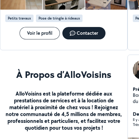
n'h
aut
Petits travaux
Pose de tringle à rideaux
Pe
Voir le profil
Contacter
À Propos d’AlloVoisins
Pr
AlloVoisins est la plateforme dédiée aux
Bonjour, Nous somm
prestations de services et à la location de
du
matériel à proximité de chez vous ! Rejoignez
pl
notre communauté de 4,5 millions de membres,
pl
De
que
Il y
professionnels et particuliers, et facilitez votre
Trè
so
quotidien pour tous vos projets !
17h
to