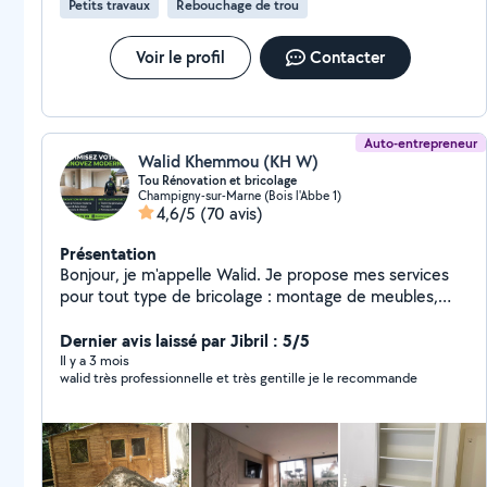
Petits travaux
Rebouchage de trou
Voir le profil
Contacter
Auto-entrepreneur
Walid Khemmou (KH W)
Tou Rénovation et bricolage
Champigny-sur-Marne (Bois l'Abbe 1)
4,6/5
(70 avis)
Présentation
Bonjour, je m'appelle Walid. Je propose mes services
pour tout type de bricolage : montage de meubles,
réparation, fixation, petits travaux à domicile,
etc.penture enduit parque tout type de décoration et
Dernier avis laissé par Jibril : 5/5
ronvation J'ai de l'expérience dans ce domaine, je suis
Il y a 3 mois
walid très professionnelle et très gentille je le recommande
motivé, ponctuel et sérieux. Je travaille proprement et
avec soin. Disponible 6 jours par semaine, je m'adapte
à vos besoins. N'hésitez pas à me contacter pour toute
demande !