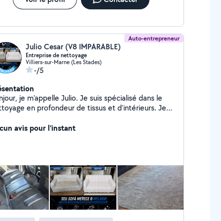
Auto-entrepreneur
Julio Cesar (V8 IMPARABLE)
Entreprise de nettoyage
Villiers-sur-Marne (Les Stades)
-/5
ésentation
r, je m'appelle Julio. Je suis spécialisé dans le
ttoyage en profondeur de tissus et d'intérieurs. Je
opose des prestations soignées et de qualité pour
donner propreté et fraîcheur à vos équipements.
cun avis pour l'instant
ces : * Nettoyage de canapés * Nettoyage
 tapis * Nettoyage de matelas * Nettoyage de
ises et fauteuils * Nettoyage intérieur de voiture
iration et nettoyage des sièges) Je travaille avec
ieux, ponctualité et le souci du détail afin de garantir
atisfaction de chaque client. N'hésitez pas à me
ntacter pour un devis ou pour toute question. Je
ai ravi de vous aider !