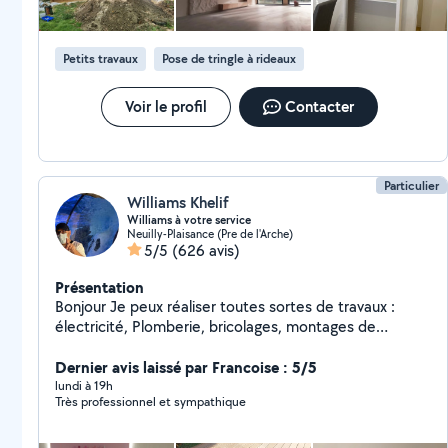
Petits travaux
Pose de tringle à rideaux
Voir le profil
Contacter
Particulier
Williams Khelif
Williams à votre service
Neuilly-Plaisance (Pre de l'Arche)
5/5
(626 avis)
Présentation
Bonjour Je peux réaliser toutes sortes de travaux :
électricité, Plomberie, bricolages, montages de
meubles, penderies sur mesure. Je fais un travail
propre et soigné. Zéro six,seize, Vingt six,dix sept,
Dernier avis laissé par Francoise : 5/5
Quatre vingt dix. Si vous me contactez directement par
lundi à 19h
Très professionnel et sympathique
téléphone laisser moi vos coordonnées. Merci. Williams
allovoisins