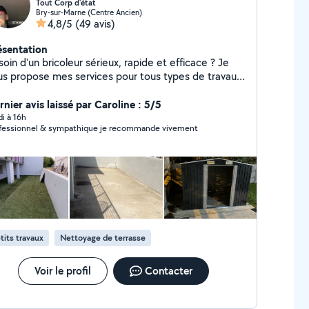
Tout Corp d'état
Bry-sur-Marne (Centre Ancien)
4,8/5
(49 avis)
ésentation
oin d'un bricoleur sérieux, rapide et efficace ? Je
us propose mes services pour tous types de travaux
 bricolage, petits ou grands : montage de meubles,
arations, installations, finitions, améliorations de
nier avis laissé par Caroline : 5/5
itat et bien plus encore. Travail soigné et de
di à 16h
fessionnel & sympathique je recommande vivement
et sérieux Conseils honnêtes et
ns adaptées Intervention rapide selon vos
faction est ma priorité. Un travail
it, au juste prix. N'hésitez pas à me contacter, je
ponds rapidement et avec plaisir.
tits travaux
Nettoyage de terrasse
Voir le profil
Contacter