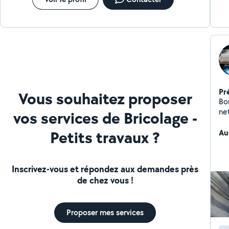
Pr
Vous souhaitez proposer
Bonjou
ne
vos services de Bricolage -
pr
Petits travaux ?
re
Au
Mes servi
de
cha
Inscrivez-vous et répondez aux demandes près
(asp
de chez vous !
sér
la s
co
Proposer mes services
ser