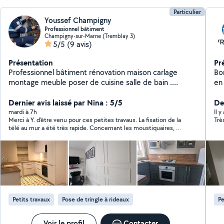
Particulier
Youssef Champigny
Professionnel bâtiment
Champigny-sur-Marne (Tremblay 3)
5/5
(9 avis)
Présentation
Pr
Professionnel bâtiment rénovation maison carlage
Bonjou
montage meuble poser de cuisine salle de bain .
en tt genre - 
professionnel platrier plaquiste
fix
Dernier avis laissé par Nina : 5/5
in
Der
jo
mardi à 7h
Il y
Merci à Y. d’être venu pour ces petites travaux. La fixation de la
Trè
sur
télé au mur a été très rapide. Concernant les moustiquaires, un
plafond - fixation
peu plus complexe mais il a su trouvé une solution et une
mon
amélioration. Merci pour le travail soigné, toujours souriante et
éle
poli. Je recommande
ou 
l'urgence. N'hé
nou
tr
Petits travaux
Pose de tringle à rideaux
Pe
Ponct
pou
Voir le profil
Contacter